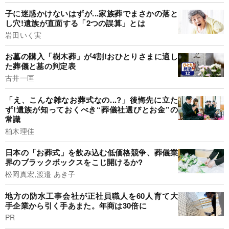
子に迷惑かけないはずが...家族葬でまさかの落と
し穴!遺族が直面する「2つの誤算」とは
岩田いく実
お墓の購入「樹木葬」が4割!おひとりさまに適し
た葬儀と墓の判定表
古井一匡
「え、こんな雑なお葬式なの...?」後悔先に立た
ず!遺族が知っておくべき“葬儀社選びとお金”の
常識
柏木理佳
日本の「お葬式」を飲み込む低価格競争、葬儀業
界のブラックボックスをこじ開けるか?
松岡真宏,渡邉 あき子
地方の防水工事会社が正社員職人を60人育て大
手企業から引く手あまた。年商は30倍に
PR