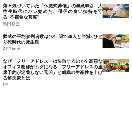
薄々気づいていた「仏教式葬儀」の無意味さ...大
往生時代にバレ始めた、僧侶の食い扶持を守
る“不都合な真実”
島田裕巳
葬式の平均参列者数は10年間で38人と半減~ひと
り死時代の死生観
AERAdot.
なぜ「フリーアドレス」は失敗するのか? 高額な
オフィス改修がムダになる「フリーアドレスの座
席予約が定着しない元凶」と組織の生産性を上げ
る解決策とは
PR