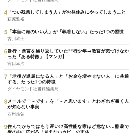
「つい残業してしまう人」がお昼休みにやってしまうこと
萩原雅裕
「本当に頭のいい人」が「執着しない」たった1つの習慣
古川武士
暴行・暴言を繰り返していた非行少年→教官が気づけなか
った「ある特徴」【マンガ】
宮口幸治
「老後が退屈になる人」と「お金を増やせない人」に共通
する、たった1つの特徴
ダイヤモンド社書籍編集局
メールで「～です」を「～と思います」とわざわざ書く人
が知らない事実
西田延弘
住んでからではもう遅い!?高性能な家ほど危ない…酷暑で
壁の中に広がる「見えないカビ」の正体