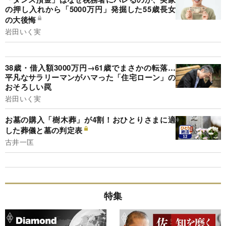
の押し入れから「5000万円」発掘した55歳長女
の大後悔
岩田いく実
38歳・借入額3000万円→61歳でまさかの転落…
平凡なサラリーマンがハマった「住宅ローン」の
おそろしい罠
岩田いく実
お墓の購入「樹木葬」が4割！おひとりさまに適
した葬儀と墓の判定表
古井一匡
特集