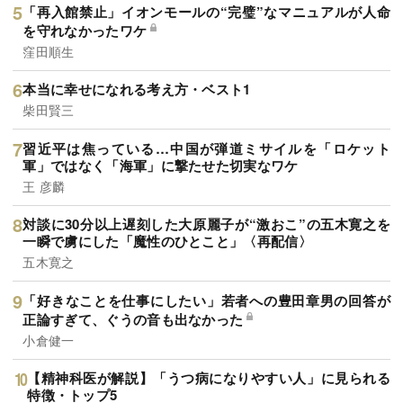
「再入館禁止」イオンモールの“完璧”なマニュアルが人命
を守れなかったワケ
窪田順生
本当に幸せになれる考え方・ベスト1
柴田賢三
習近平は焦っている…中国が弾道ミサイルを「ロケット
軍」ではなく「海軍」に撃たせた切実なワケ
王 彦麟
対談に30分以上遅刻した大原麗子が“激おこ”の五木寛之を
一瞬で虜にした「魔性のひとこと」〈再配信〉
五木寛之
「好きなことを仕事にしたい」若者への豊田章男の回答が
正論すぎて、ぐうの音も出なかった
小倉健一
【精神科医が解説】「うつ病になりやすい人」に見られる
特徴・トップ5