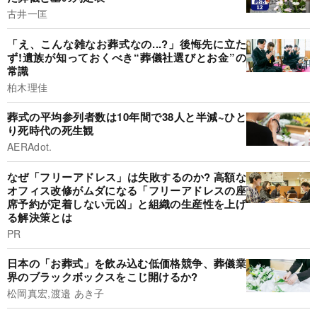
古井一匡
「え、こんな雑なお葬式なの...?」後悔先に立た
ず!遺族が知っておくべき“葬儀社選びとお金”の
常識
柏木理佳
葬式の平均参列者数は10年間で38人と半減~ひと
り死時代の死生観
AERAdot.
なぜ「フリーアドレス」は失敗するのか? 高額な
オフィス改修がムダになる「フリーアドレスの座
席予約が定着しない元凶」と組織の生産性を上げ
る解決策とは
PR
日本の「お葬式」を飲み込む低価格競争、葬儀業
界のブラックボックスをこじ開けるか?
松岡真宏,渡邉 あき子