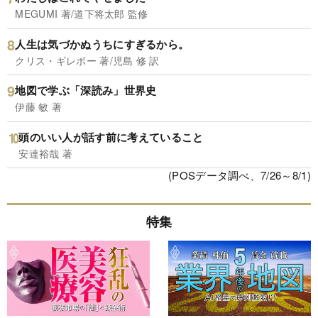
MEGUMI 著/道下将太郎 監修
人生は気づかぬうちにすぎるから。
クリス・ギレボー 著/児島 修 訳
地図で学ぶ「深読み」世界史
伊藤 敏 著
頭のいい人が話す前に考えていること
安達裕哉 著
(POSデータ調べ、7/26～8/1)
特集