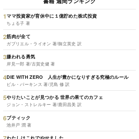
書籍 週間ランキング
ママ投資家が育休中に１億貯めた株式投資
ちょる子 著
筋肉が全て
ガブリエル・ライオン 著/御立英史 訳
嫌われる勇気
岸見一郎 著/古賀史健 著
DIE WITH ZERO 人生が豊かになりすぎる究極のルール
ビル・パーキンス 著/児島 修 訳
やりたいことが見つかる 世界の果てのカフェ
ジョン・ストレルキー 著/鹿田昌美 訳
ブティック
池井戸 潤 著
わたしはこれでやせました