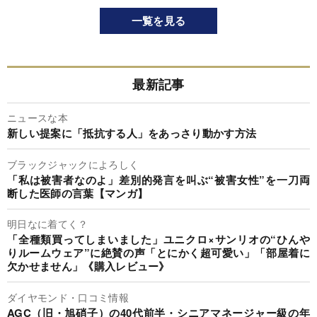
一覧を見る
最新記事
ニュースな本
新しい提案に「抵抗する人」をあっさり動かす方法
ブラックジャックによろしく
「私は被害者なのよ」差別的発言を叫ぶ“被害女性”を一刀両
断した医師の言葉【マンガ】
明日なに着てく？
「全種類買ってしまいました」ユニクロ×サンリオの“ひんや
りルームウェア”に絶賛の声「とにかく超可愛い」「部屋着に
欠かせません」《購入レビュー》
ダイヤモンド・口コミ情報
AGC（旧・旭硝子）の40代前半・シニアマネージャー級の年