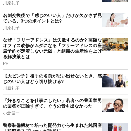
川原礼子
名刺交換後で「感じのいい人」だけが欠かさず見
ている、3つのポイントとは?
川原礼子
なぜ「フリーアドレス」は失敗するのか? 高額な
オフィス改修がムダになる「フリーアドレスの座
席予約が定着しない元凶」と組織の生産性を上げ
る解決策とは
PR
【大ピンチ】相手の名前が思い出せないとき、感
じのいい人はどう切り抜ける?
川原礼子
「好きなことを仕事にしたい」若者への豊田章男
の回答が正論すぎて、ぐうの音も出なかった
小倉健一
警察装備機材で培った開発力から生まれた純国産
「熊撃退スプレー」が話題に