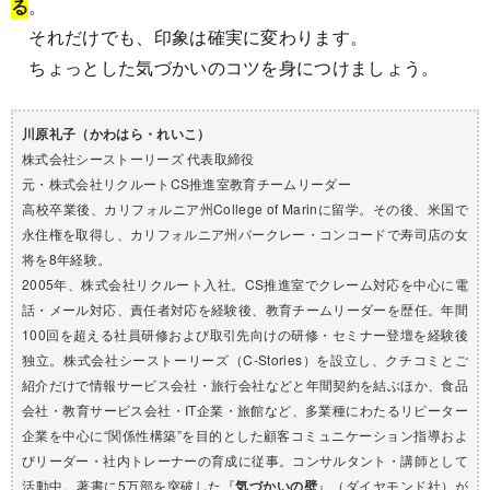
る
。
それだけでも、印象は確実に変わります。
ちょっとした気づかいのコツを身につけましょう。
川原礼子（かわはら・れいこ）
株式会社シーストーリーズ 代表取締役
元・株式会社リクルートCS推進室教育チームリーダー
高校卒業後、カリフォルニア州College of Marinに留学。その後、米国で
永住権を取得し、カリフォルニア州バークレー・コンコードで寿司店の女
将を8年経験。
2005年、株式会社リクルート入社。CS推進室でクレーム対応を中心に電
話・メール対応、責任者対応を経験後、教育チームリーダーを歴任。年間
100回を超える社員研修および取引先向けの研修・セミナー登壇を経験後
独立。株式会社シーストーリーズ（C-Stories）を設立し、クチコミとご
紹介だけで情報サービス会社・旅行会社などと年間契約を結ぶほか、食品
会社・教育サービス会社・IT企業・旅館など、多業種にわたるリピーター
企業を中心に“関係性構築”を目的とした顧客コミュニケーション指導およ
びリーダー・社内トレーナーの育成に従事。コンサルタント・講師として
活動中。著書に5万部を突破した『
気づかいの壁
』（ダイヤモンド社）が