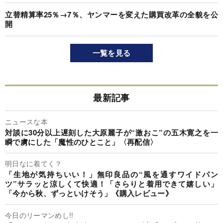
立替精算率25％→7％、ヤンマーを変えた購買改革の全貌を公
開
一覧を見る
最新記事
ニュースな本
対談に30分以上遅刻した大原麗子が“激おこ”の五木寛之を一
瞬で虜にした「魔性のひとこと」〈再配信〉
明日なに着てく？
「生地が気持ちいい！」無印良品の“風を通すワイドパン
ツ”サラッと涼しくて快適！「さらりと着用できて嬉しい」
「今から秋、ずっといけそう」《購入レビュー》
今日のリーマンめし!!