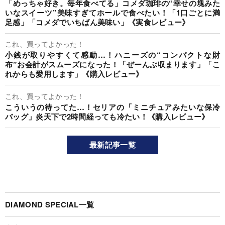
「めっちゃ好き。毎年食べてる」コメダ珈琲の“幸せの塊みた
いなスイーツ”美味すぎてホールで食べたい！「1口ごとに満
足感」「コメダでいちばん美味い」《実食レビュー》
これ、買ってよかった！
小銭が取りやすくて感動…！ハニーズの“コンパクトな財
布”お会計がスムーズになった！「ぜーんぶ収まります」「こ
れからも愛用します」《購入レビュー》
これ、買ってよかった！
こういうの待ってた…！セリアの「ミニチュアみたいな保冷
バッグ」炎天下で2時間経っても冷たい！《購入レビュー》
最新記事一覧
DIAMOND SPECIAL一覧