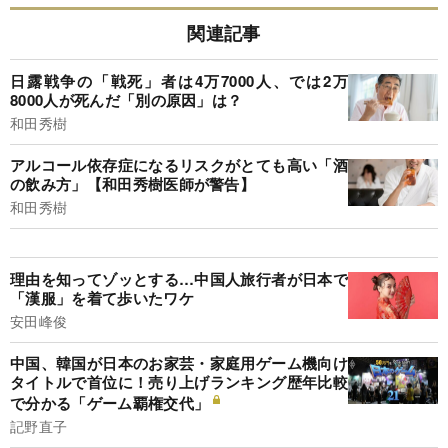
関連記事
日露戦争の「戦死」者は4万7000人、では2万
8000人が死んだ「別の原因」は？
和田秀樹
アルコール依存症になるリスクがとても高い「酒
の飲み方」【和田秀樹医師が警告】
和田秀樹
理由を知ってゾッとする…中国人旅行者が日本で
「漢服」を着て歩いたワケ
安田峰俊
中国、韓国が日本のお家芸・家庭用ゲーム機向け
タイトルで首位に！売り上げランキング歴年比較
で分かる「ゲーム覇権交代」
記野直子