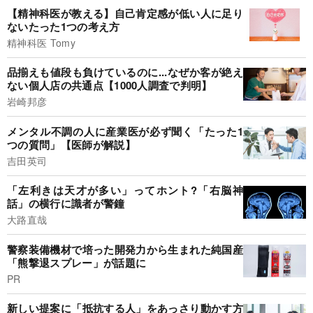
【精神科医が教える】自己肯定感が低い人に足り
ないたった1つの考え方
精神科医 Tomy
品揃えも値段も負けているのに...なぜか客が絶え
ない個人店の共通点【1000人調査で判明】
岩崎邦彦
メンタル不調の人に産業医が必ず聞く「たった1
つの質問」【医師が解説】
吉田英司
「左利きは天才が多い」ってホント?「右脳神
話」の横行に識者が警鐘
大路直哉
警察装備機材で培った開発力から生まれた純国産
「熊撃退スプレー」が話題に
PR
新しい提案に「抵抗する人」をあっさり動かす方