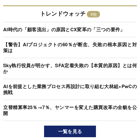
トレンドウォッチ
AI時代の「顧客流出」の原因とCX変革の「三つの要件」
【警告】AIプロジェクトの60％が断念、失敗の根本原因と対
策は
Sky執行役員が明かす、SFA定着失敗の【本質的原因】とは何
か
AIを前提とした業務プロセス再設計に取り組む大林組×PwCの
挑戦
立替精算率25％→7％、ヤンマーを変えた購買改革の全貌を公
開
一覧を見る