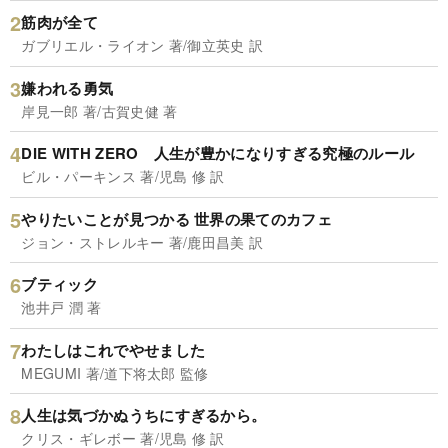
筋肉が全て
ガブリエル・ライオン 著/御立英史 訳
嫌われる勇気
岸見一郎 著/古賀史健 著
DIE WITH ZERO 人生が豊かになりすぎる究極のルール
ビル・パーキンス 著/児島 修 訳
やりたいことが見つかる 世界の果てのカフェ
ジョン・ストレルキー 著/鹿田昌美 訳
ブティック
池井戸 潤 著
わたしはこれでやせました
MEGUMI 著/道下将太郎 監修
人生は気づかぬうちにすぎるから。
クリス・ギレボー 著/児島 修 訳