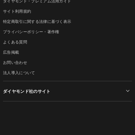
ダイヤモンド・プレミアム活用ガイド
サイト利用規約
特定商取引に関する法律に基づく表示
プライバシーポリシー・著作権
よくある質問
広告掲載
お問い合わせ
法人導入について
ダイヤモンド社のサイト
Diamond Online(English)
ダイヤモンド社について
週刊ダイヤモンド
ダイヤモンド社TOP
DIAMONDハーバード・ビジネス・レビュー
© DIAMOND, INC.