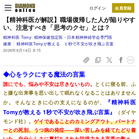
ログイン
【精神科医が解説】職場復帰した人が陥りやす
い、注意すべき「思考のクセ」とは？
精神科医 Tomy:
精神保健指定医・日本精神神経学会専門医
健康
精神科医Tomyが教える １秒で不安が吹き飛ぶ言葉
2026年6月14日 8:15
◆心をラクにする魔法の言葉
誰にでも、悩みや不安は尽きないもの。
とくに寝る前、ふ
と嫌な出来事を思い出して眠れなくなることはありません
『精神科医
か。そんなときに心の支えになるのが、
Tomyが教える 1秒で不安が吹き飛ぶ言葉』
（ダイヤ
モンド社）。
ゲイであることのカミングアウト、パートナ
ーとの死別、うつ病の発症――深い苦しみを経てたどり着
いた、自分らしさに裏打ちされた説得力ある言葉の数々。