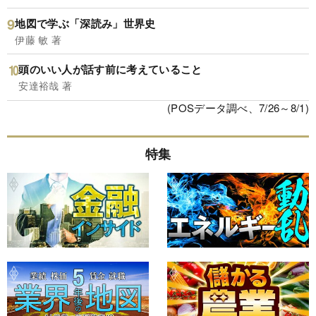
地図で学ぶ「深読み」世界史
伊藤 敏 著
頭のいい人が話す前に考えていること
安達裕哉 著
(POSデータ調べ、7/26～8/1)
特集