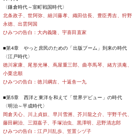
〈鎌倉時代～室町戦国時代〉
北条政子、世阿弥、細川藤孝、織田信長、豊臣秀吉、狩野
永徳、出雲阿国
ひみつの告白：大内義隆、宇喜田直家
■第4章 やっと庶民のための「出版ブーム」到来の時代
〈江戸時代〉
徳川家康、尾形光琳、蔦屋重三郎、曲亭馬琴、緒方洪庵、
小栗忠順
ひみつの告白：徳川綱吉、十返舎一九
■第5章 西洋と東洋を和えて「世界デビュー」の時代
〈明治～平成時代〉
岡倉天心、川上貞奴、早川雪洲、芥川龍之介、宇野千代、
藤田嗣治、三淵嘉子、手塚治虫、黒澤明、忌野清志郎
ひみつの告白：江戸川乱歩、笠置シヅ子