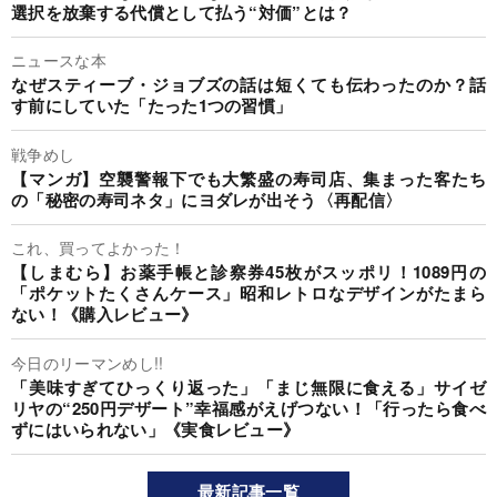
選択を放棄する代償として払う“対価”とは？
ニュースな本
なぜスティーブ・ジョブズの話は短くても伝わったのか？話
す前にしていた「たった1つの習慣」
戦争めし
【マンガ】空襲警報下でも大繁盛の寿司店、集まった客たち
の「秘密の寿司ネタ」にヨダレが出そう〈再配信〉
これ、買ってよかった！
【しまむら】お薬手帳と診察券45枚がスッポリ！1089円の
「ポケットたくさんケース」昭和レトロなデザインがたまら
ない！《購入レビュー》
今日のリーマンめし!!
「美味すぎてひっくり返った」「まじ無限に食える」サイゼ
リヤの“250円デザート”幸福感がえげつない！「行ったら食べ
ずにはいられない」《実食レビュー》
最新記事一覧