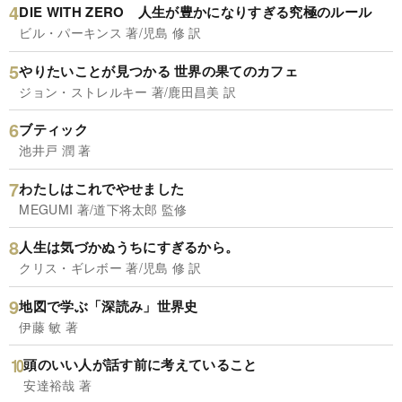
DIE WITH ZERO 人生が豊かになりすぎる究極のルール
ビル・パーキンス 著/児島 修 訳
やりたいことが見つかる 世界の果てのカフェ
ジョン・ストレルキー 著/鹿田昌美 訳
ブティック
池井戸 潤 著
わたしはこれでやせました
MEGUMI 著/道下将太郎 監修
人生は気づかぬうちにすぎるから。
クリス・ギレボー 著/児島 修 訳
地図で学ぶ「深読み」世界史
伊藤 敏 著
頭のいい人が話す前に考えていること
安達裕哉 著