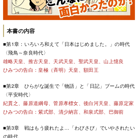
本書の内容
■第1章：いろいろ和えて「日本はじめました。」の時代
〈飛鳥～奈良時代〉
雄略天皇、推古天皇、天武天皇、聖武天皇、山上憶良
ひみつの告白：皇極（斉明）天皇、額田王
■第2章 ひらがな誕生で「物語」と「日記」ブームの時代
〈平安時代〉
紀貫之、藤原道綱母、菅原孝標女、後白河天皇、藤原定家
ひみつの告白：紫式部、清少納言、和泉式部、巴御前
■第3章 戦はもう疲れたよ…「わびさび」でいやされたい
の時代