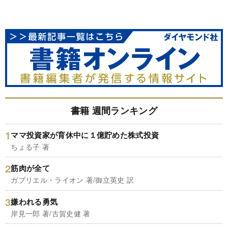
書籍 週間ランキング
ママ投資家が育休中に１億貯めた株式投資
ちょる子 著
筋肉が全て
ガブリエル・ライオン 著/御立英史 訳
嫌われる勇気
岸見一郎 著/古賀史健 著