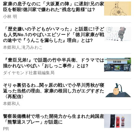
家康の息子なのに「大坂夏の陣」に遅刻!兄の家
臣を斬殺!徳川家で嫌われた“残念な殿様”は?
小林 明
「歴史嫌いの子どもがハマった」と話題に!子ど
も人気No.1のやばいエピソード「徳川家康が戦
の途中で『うんこを漏らした』理由」とは?
本郷和人,滝乃みわこ
『豊臣兄弟!』で話題の竹中半兵衛、ドラマでは
描かれないやばい「おしっこ事件」とは?
ダイヤモンド社書籍編集局
そりゃ裏切るわ...関ヶ原の戦いで小早川秀秋が寝
返った当然の理由、家康の根回し力がエグすぎた
〈再配信〉
本郷和人
警察装備機材で培った開発力から生まれた純国産
「熊撃退スプレー」が話題に
PR