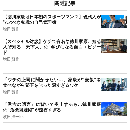
関連記事
【徳川家康は日本初のスポーツマン？】現代人が
学ぶべき究極の自己管理術
増田賢作
【スペシャル対談】ケチで有名な徳川家康、知る
人ぞ知る「天下人」の“学びになる面白エピソー
ド”
増田賢作
「ウチの上司に聞かせたい…」家康が“麦飯”を
食べながら部下を叱った深すぎるワケ
増田賢作
「秀吉の遺言」に背いて炎上するも…徳川家康
の“危機回避術”が流石すぎる
濱田浩一郎