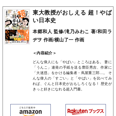
東大教授がおしえる 超！やば
い日本史
本郷和人 監修/滝乃みわこ 著/和田ラ
ヂヲ 作画/横山了一 作画
＜内容紹介＞
どんな偉人にも「やばい」ところはある。 妻に
「うんこ」連発の手紙を送る豊臣秀吉、作家に
「大迷惑」をかける編集者・蔦屋重三郎…。 そ
んな偉人の「すごい」と「やばい」を比べてみ
れば、ぐんと日本史がおもしろくなる！ 歴史が
きっと好きになれる超入門書。