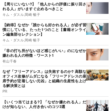
【周りにいない?】「他人からの評価に振り回さ
れる人」がいますぐ止めるべきこと
キム・ダスル,岡崎 暢子
【納得】なぜか「誰からも好かれる人」が必ず習
慣にしている、たった1つのこと【書籍オンライ
ン編集部セレクション】
キム・ダスル,岡崎 暢子
「非の打ち所がないほど感じがいい」のになぜか
嫌われる人の特徴・ワースト1
有山千春
なぜ「フリーアドレス」は失敗するのか? 高額な
オフィス改修がムダになる「フリーアドレスの座
席予約が定着しない元凶」と組織の生産性を上げ
る解決策とは
PR
【いくつ当てはまる?】「なぜか嫌われる人」だ
けが知らない、人付き合いのコツ3選