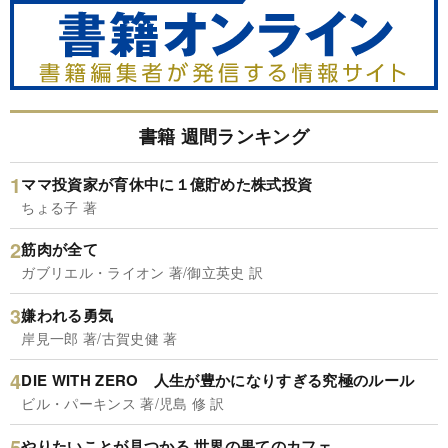
書籍 週間ランキング
ママ投資家が育休中に１億貯めた株式投資
ちょる子 著
筋肉が全て
ガブリエル・ライオン 著/御立英史 訳
嫌われる勇気
岸見一郎 著/古賀史健 著
DIE WITH ZERO 人生が豊かになりすぎる究極のルール
ビル・パーキンス 著/児島 修 訳
やりたいことが見つかる 世界の果てのカフェ