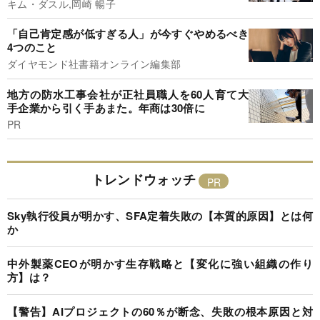
キム・ダスル,岡崎 暢子
「自己肯定感が低すぎる人」が今すぐやめるべき
4つのこと
ダイヤモンド社書籍オンライン編集部
地方の防水工事会社が正社員職人を60人育て大
手企業から引く手あまた。年商は30倍に
PR
トレンドウォッチ
Sky執行役員が明かす、SFA定着失敗の【本質的原因】とは何
か
中外製薬CEOが明かす生存戦略と【変化に強い組織の作り
方】は？
【警告】AIプロジェクトの60％が断念、失敗の根本原因と対