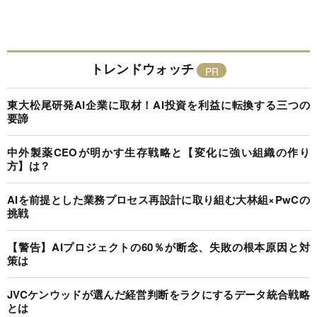
トレンドウォッチ
東大松尾研発AI企業に取材！AI投資を利益に転換する三つの
要諦
中外製薬CEOが明かす生存戦略と【変化に強い組織の作り
方】は？
AIを前提とした業務プロセス再設計に取り組む大林組×PwCの
挑戦
【警告】AIプロジェクトの60％が断念、失敗の根本原因と対
策は
JVCケンウッドが選んだ経営判断をラクにするデータ統合戦略
とは