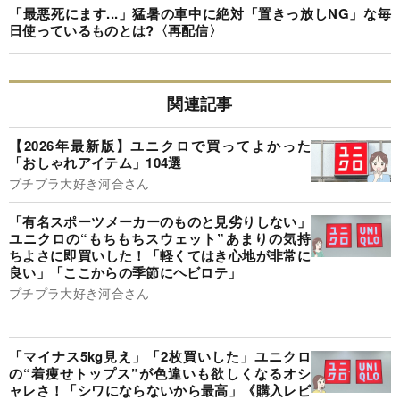
「最悪死にます...」猛暑の車中に絶対「置きっ放しNG」な毎
日使っているものとは?〈再配信〉
関連記事
【2026年最新版】ユニクロで買ってよかった
「おしゃれアイテム」104選
プチプラ大好き河合さん
「有名スポーツメーカーのものと見劣りしない」
ユニクロの“もちもちスウェット”あまりの気持
ちよさに即買いした！「軽くてはき心地が非常に
良い」「ここからの季節にヘビロテ」
プチプラ大好き河合さん
「マイナス5kg見え」「2枚買いした」ユニクロ
の“着痩せトップス”が色違いも欲しくなるオシ
ャレさ！「シワにならないから最高」《購入レビ