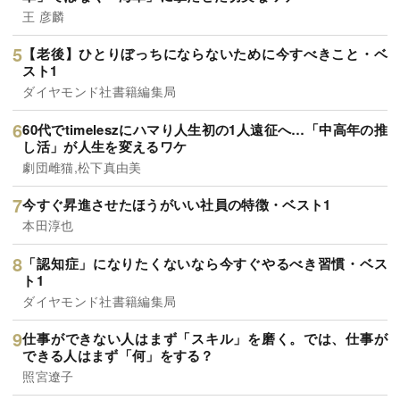
王 彦麟
【老後】ひとりぼっちにならないために今すべきこと・ベ
スト1
ダイヤモンド社書籍編集局
60代でtimeleszにハマり人生初の1人遠征へ…「中高年の推
し活」が人生を変えるワケ
劇団雌猫,松下真由美
今すぐ昇進させたほうがいい社員の特徴・ベスト1
本田淳也
「認知症」になりたくないなら今すぐやるべき習慣・ベス
ト1
ダイヤモンド社書籍編集局
仕事ができない人はまず「スキル」を磨く。では、仕事が
できる人はまず「何」をする？
照宮遼子