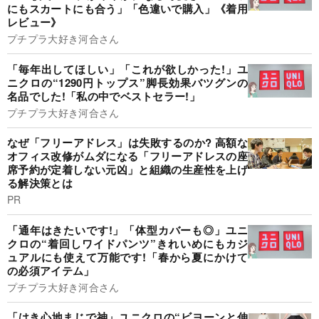
にもスカートにも合う」「色違いで購入」《着用
レビュー》
プチプラ大好き河合さん
「毎年出してほしい」「これが欲しかった!」ユ
ニクロの“1290円トップス”脚長効果バツグンの
名品でした!「私の中でベストセラー!」
プチプラ大好き河合さん
なぜ「フリーアドレス」は失敗するのか? 高額な
オフィス改修がムダになる「フリーアドレスの座
席予約が定着しない元凶」と組織の生産性を上げ
る解決策とは
PR
「通年はきたいです!」「体型カバーも◎」ユニ
クロの“着回しワイドパンツ”きれいめにもカジ
ュアルにも使えて万能です!「春から夏にかけて
の必須アイテム」
プチプラ大好き河合さん
「はき心地まじで神」ユニクロの“ビヨーンと伸