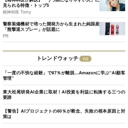
見られる特徴・トップ5
精神科医 Tomy
警察装備機材で培った開発力から生まれた純国産
「熊撃退スプレー」が話題に
PR
トレンドウォッチ
「一度の不快な経験」で87％が離脱…Amazonに学ぶ“AI顧客
管理”
東大松尾研発AI企業に取材！AI投資を利益に転換する三つの
要諦
【警告】AIプロジェクトの60％が断念、失敗の根本原因と対
策は