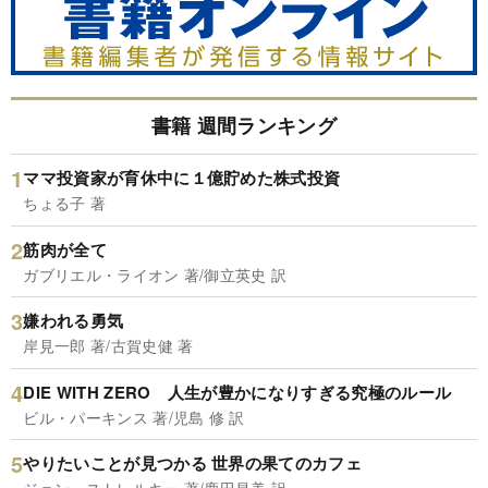
書籍 週間ランキング
ママ投資家が育休中に１億貯めた株式投資
ちょる子 著
筋肉が全て
ガブリエル・ライオン 著/御立英史 訳
嫌われる勇気
岸見一郎 著/古賀史健 著
DIE WITH ZERO 人生が豊かになりすぎる究極のルール
ビル・パーキンス 著/児島 修 訳
やりたいことが見つかる 世界の果てのカフェ