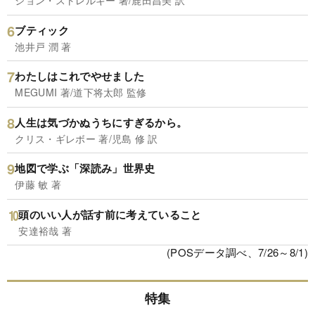
ジョン・ストレルキー 著/鹿田昌美 訳
ブティック
池井戸 潤 著
わたしはこれでやせました
MEGUMI 著/道下将太郎 監修
人生は気づかぬうちにすぎるから。
クリス・ギレボー 著/児島 修 訳
地図で学ぶ「深読み」世界史
伊藤 敏 著
頭のいい人が話す前に考えていること
安達裕哉 著
(POSデータ調べ、7/26～8/1)
特集