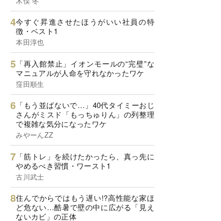
木俣 冬
今すぐ昇進させたほうがいい社員の特
徴・ベスト1
本田淳也
「再入館禁止」イオンモールの“完璧”な
マニュアルが人命を守れなかったワケ
窪田順生
「もう並ばないで…」40代タイミーおじ
さんがミスド「もっちゅりん」の列整理
で複雑な気分になったワケ
みやーんZZ
「筋トレ」を続けたかったら、真っ先に
やめるべき習慣・ワースト1
古川武士
住んでからではもう遅い!?高性能な家ほ
ど危ない…酷暑で壁の中に広がる「見え
ないカビ」の正体