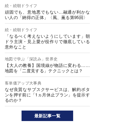
続・続朝ドライフ
頑固でも、意地悪でもない…融通が利かな
い人の「納得の正体」〈風、薫る第95回〉
続・続朝ドライフ
「なるべく考えないようにしています」朝
ドラ主演・見上愛が役作りで徹底している
意外なこと
地図で学ぶ「深読み」世界史
【大人の教養】国境線が物語に変わる……
地図を「二度見する」テクニックとは？
客単価アップ大事典
なぜ良質なサブスクサービスは、解約ボタ
ンを押す前に「1ヵ月休止プラン」を提示す
るのか？
最新記事一覧