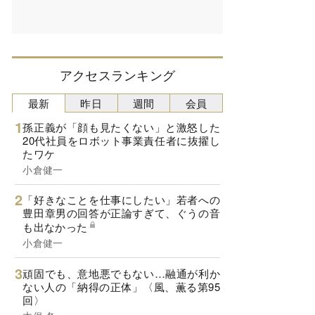
アクセスランキング
最新
昨日
週間
会員
孫正義が「顔も見たくない」と激怒した
20代社員をロボット事業責任者に抜擢し
たワケ
小倉健一
「好きなことを仕事にしたい」若者への
豊田章男の回答が正論すぎて、ぐうの音
も出なかった
小倉健一
頑固でも、意地悪でもない…融通が利か
ない人の「納得の正体」〈風、薫る第95
回〉