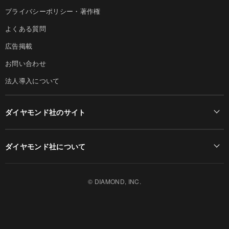
プライバシーポリシー・著作権
よくある質問
広告掲載
お問い合わせ
法人導入について
ダイヤモンド社のサイト
Diamond Online(English)
ダイヤモンド社について
週刊ダイヤモンド
ダイヤモンド社TOP
DIAMONDハーバード・ビジネス・レビュー
© DIAMOND, INC.
会社概要
ダイヤモンドZAi（デジタル版）
採用情報
書籍オンライン
お知らせ
ザイ・オンライン