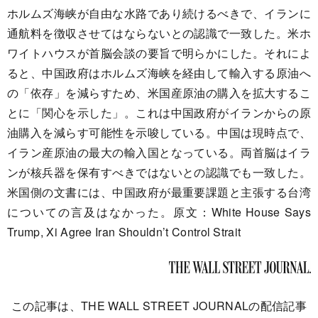
ホルムズ海峡が自由な水路であり続けるべきで、イランに
通航料を徴収させてはならないとの認識で一致した。米ホ
ワイトハウスが首脳会談の要旨で明らかにした。それによ
ると、中国政府はホルムズ海峡を経由して輸入する原油へ
の「依存」を減らすため、米国産原油の購入を拡大するこ
とに「関心を示した」。これは中国政府がイランからの原
油購入を減らす可能性を示唆している。中国は現時点で、
イラン産原油の最大の輸入国となっている。両首脳はイラ
ンが核兵器を保有すべきではないとの認識でも一致した。
米国側の文書には、中国政府が最重要課題と主張する台湾
についての言及はなかった。原文：White House Says
Trump, Xi Agree Iran Shouldn’t Control Strait
この記事は、THE WALL STREET JOURNALの配信記事