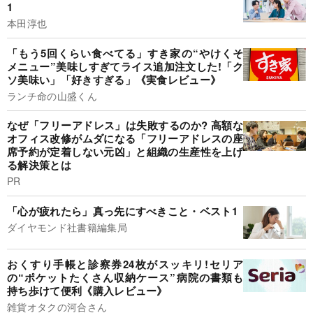
1
本田淳也
「もう5回くらい食べてる」すき家の“やけくそ
メニュー”美味しすぎてライス追加注文した!「ク
ソ美味い」「好きすぎる」《実食レビュー》
ランチ命の山盛くん
なぜ「フリーアドレス」は失敗するのか? 高額な
オフィス改修がムダになる「フリーアドレスの座
席予約が定着しない元凶」と組織の生産性を上げ
る解決策とは
PR
「心が疲れたら」真っ先にすべきこと・ベスト1
ダイヤモンド社書籍編集局
おくすり手帳と診察券24枚がスッキリ!セリア
の“ポケットたくさん収納ケース”病院の書類も
持ち歩けて便利《購入レビュー》
雑貨オタクの河合さん