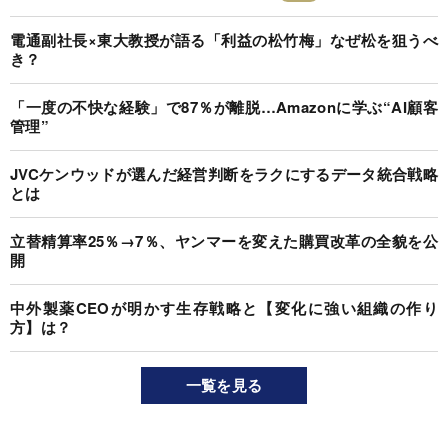
電通副社長×東大教授が語る「利益の松竹梅」なぜ松を狙うべ
き？
「一度の不快な経験」で87％が離脱…Amazonに学ぶ“AI顧客
管理”
JVCケンウッドが選んだ経営判断をラクにするデータ統合戦略
とは
立替精算率25％→7％、ヤンマーを変えた購買改革の全貌を公
開
中外製薬CEOが明かす生存戦略と【変化に強い組織の作り
方】は？
一覧を見る