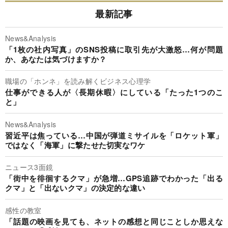
最新記事
News&Analysis
「1枚の社内写真」のSNS投稿に取引先が大激怒…何が問題
か、あなたは気づけますか？
職場の「ホンネ」を読み解くビジネス心理学
仕事ができる人が〈長期休暇〉にしている「たった1つのこ
と」
News&Analysis
習近平は焦っている…中国が弾道ミサイルを「ロケット軍」
ではなく「海軍」に撃たせた切実なワケ
ニュース3面鏡
「街中を徘徊するクマ」が急増…GPS追跡でわかった「出る
クマ」と「出ないクマ」の決定的な違い
感性の教室
「話題の映画を見ても、ネットの感想と同じことしか思えな