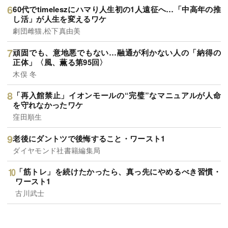
60代でtimeleszにハマり人生初の1人遠征へ…「中高年の推
し活」が人生を変えるワケ
劇団雌猫,松下真由美
頑固でも、意地悪でもない…融通が利かない人の「納得の
正体」〈風、薫る第95回〉
木俣 冬
「再入館禁止」イオンモールの“完璧”なマニュアルが人命
を守れなかったワケ
窪田順生
老後にダントツで後悔すること・ワースト1
ダイヤモンド社書籍編集局
「筋トレ」を続けたかったら、真っ先にやめるべき習慣・
ワースト1
古川武士