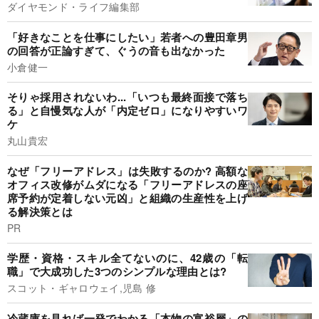
ダイヤモンド・ライフ編集部
「好きなことを仕事にしたい」若者への豊田章男
の回答が正論すぎて、ぐうの音も出なかった
小倉健一
そりゃ採用されないわ...「いつも最終面接で落ち
る」と自慢気な人が「内定ゼロ」になりやすいワ
ケ
丸山貴宏
なぜ「フリーアドレス」は失敗するのか? 高額な
オフィス改修がムダになる「フリーアドレスの座
席予約が定着しない元凶」と組織の生産性を上げ
る解決策とは
PR
学歴・資格・スキル全てないのに、42歳の「転
職」で大成功した3つのシンプルな理由とは?
スコット・ギャロウェイ,児島 修
冷蔵庫を見れば一発でわかる「本物の富裕層」の