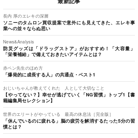
最新記事
長内 厚のエレキの深層
ソニーのタムロン買収提案で意外にも見えてきた、エレキ事
業への並々ならぬ思い
News&Analysis
防災グッズは「ドラッグストア」がおすすめ！「大容量」
「栄養補給」で備えておきたいアイテムとは？
赤ペン先生のほめ方
「爆発的に成長する人」の共通点・ベスト1
おじいちゃんが教えてくれた 人として大切なこと
【やってない？】幸せが逃げていく「NG習慣」トップ1【書
籍編集局セレクション】
世界のエリートがやっている 最高の休息法［完全版］
「休んでいるのに疲れる」脳の疲労を解消するたった5分の習
慣とは？