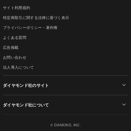
サイト利用規約
特定商取引に関する法律に基づく表示
プライバシーポリシー・著作権
よくある質問
広告掲載
お問い合わせ
法人導入について
ダイヤモンド社のサイト
Diamond Online(English)
ダイヤモンド社について
週刊ダイヤモンド
ダイヤモンド社TOP
DIAMONDハーバード・ビジネス・レビュー
© DIAMOND, INC.
会社概要
ダイヤモンドZAi（デジタル版）