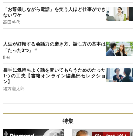
「お辞儀しながら電話」を笑う人ほど仕事ができ
ないワケ
高田将代
人生が好転する会話力の磨き方、話し方の基本は
「たった3つ」
flier
相手に気持ちよく話を聞いてもらうためのたった
1つの工夫【書籍オンライン編集部セレクショ
ン】
緒方憲太郎
特集