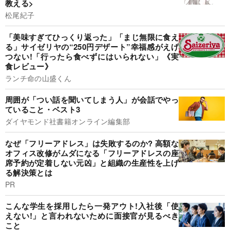
教える>
松尾紀子
「美味すぎてひっくり返った」「まじ無限に食え
る」サイゼリヤの“250円デザート”幸福感がえげ
つない!「行ったら食べずにはいられない」《実
食レビュー》
ランチ命の山盛くん
周囲が「つい話を聞いてしまう人」が会話でやっ
ていること・ベスト3
ダイヤモンド社書籍オンライン編集部
なぜ「フリーアドレス」は失敗するのか? 高額な
オフィス改修がムダになる「フリーアドレスの座
席予約が定着しない元凶」と組織の生産性を上げ
る解決策とは
PR
こんな学生を採用したら一発アウト!入社後「使
えない!」と言われないために面接官が見るべき
こと