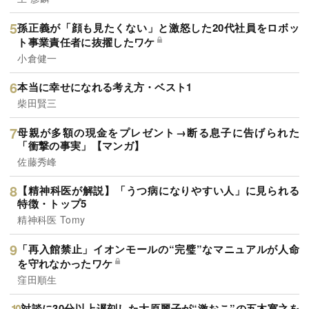
孫正義が「顔も見たくない」と激怒した20代社員をロボッ
ト事業責任者に抜擢したワケ
小倉健一
本当に幸せになれる考え方・ベスト1
柴田賢三
母親が多額の現金をプレゼント→断る息子に告げられた
「衝撃の事実」【マンガ】
佐藤秀峰
【精神科医が解説】「うつ病になりやすい人」に見られる
特徴・トップ5
精神科医 Tomy
「再入館禁止」イオンモールの“完璧”なマニュアルが人命
を守れなかったワケ
窪田順生
対談に30分以上遅刻した大原麗子が“激おこ”の五木寛之を