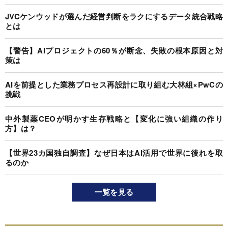
JVCケンウッドが選んだ経営判断をラクにするデータ統合戦略
とは
【警告】AIプロジェクトの60％が断念、失敗の根本原因と対
策は
AIを前提とした業務プロセス再設計に取り組む大林組×PwCの
挑戦
中外製薬CEOが明かす生存戦略と【変化に強い組織の作り
方】は？
【世界23カ国独自調査】なぜ日本はAI活用で世界に後れを取
るのか
一覧を見る