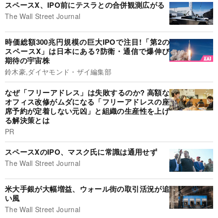
スペースX、IPO前にテスラとの合併観測広がる
The Wall Street Journal
時価総額300兆円規模の巨大IPOで注目!「第2の
スペースX」は日本にある?防衛・通信で爆伸び
期待の宇宙株
鈴木豪,ダイヤモンド・ザイ編集部
なぜ「フリーアドレス」は失敗するのか? 高額な
オフィス改修がムダになる「フリーアドレスの座
席予約が定着しない元凶」と組織の生産性を上げ
る解決策とは
PR
スペースXのIPO、マスク氏に常識は通用せず
The Wall Street Journal
米大手銀が大幅増益、ウォール街の取引活況が追
い風
The Wall Street Journal