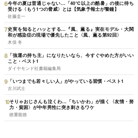
今年の夏は普通じゃない…「40℃以上の酷暑」の後に待ち
受ける〈もう1つの脅威〉とは【気象予報士が警鐘】
佐藤圭一
史実を知るとハッとする…『風、薫る』実在モデル・大関
和が感染症の現場で優先したこと〈風、薫る第92回〉
木俣 冬
「強運の持ち主」になりたいなら、今すぐやめた方がいい
こと・ベスト1
ダイヤモンド社書籍編集局
「いつまでも若々しい人」がやっている習慣・ベスト1
古川武士
そりゃおじさんも泣くわ…「ちいかわ」が描く〈友情・努
力・貧困〉が中年男性に突き刺さるワケ
徳重龍徳