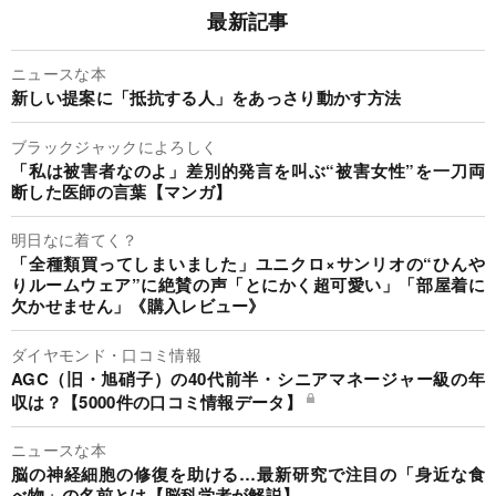
最新記事
ニュースな本
新しい提案に「抵抗する人」をあっさり動かす方法
ブラックジャックによろしく
「私は被害者なのよ」差別的発言を叫ぶ“被害女性”を一刀両
断した医師の言葉【マンガ】
明日なに着てく？
「全種類買ってしまいました」ユニクロ×サンリオの“ひんや
りルームウェア”に絶賛の声「とにかく超可愛い」「部屋着に
欠かせません」《購入レビュー》
ダイヤモンド・口コミ情報
AGC（旧・旭硝子）の40代前半・シニアマネージャー級の年
収は？【5000件の口コミ情報データ】
ニュースな本
脳の神経細胞の修復を助ける…最新研究で注目の「身近な食
べ物」の名前とは【脳科学者が解説】