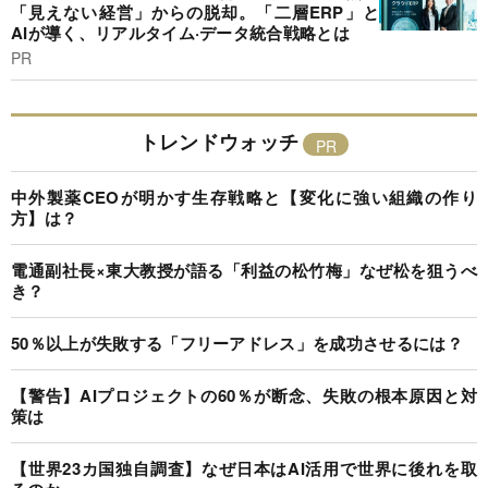
「見えない経営」からの脱却。「二層ERP」と
AIが導く、リアルタイム·データ統合戦略とは
PR
トレンドウォッチ
中外製薬CEOが明かす生存戦略と【変化に強い組織の作り
方】は？
電通副社長×東大教授が語る「利益の松竹梅」なぜ松を狙うべ
き？
50％以上が失敗する「フリーアドレス」を成功させるには？
【警告】AIプロジェクトの60％が断念、失敗の根本原因と対
策は
【世界23カ国独自調査】なぜ日本はAI活用で世界に後れを取