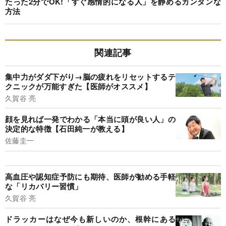
たった2分でOK!「すぐ感情的になる人」を静めるカンタンな
方法
関連記事
集中力がダダ下がり→脳の疲れをリセットするテ
クニックが万能すぎた【医師がオススメ】
久賀谷 亮
顔を見れば一発でわかる「本当に頭が良い人」の
決定的な特徴【石田純一が教える】
佐藤圭一
高血圧や認知症予防にも期待、医師が勧める手軽
な「リカバリー習慣」
久賀谷 亮
ドラッカーはなぜ今も新しいのか、根幹にある