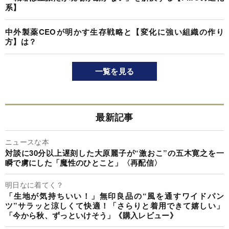
系】
中外製薬CEOが明かす生存戦略と【変化に強い組織の作り
方】は？
一覧を見る
最新記事
ニュースな本
対談に30分以上遅刻した大原麗子が“激おこ”の五木寛之を一
瞬で虜にした「魔性のひとこと」〈再配信〉
明日なに着てく？
「生地が気持ちいい！」無印良品の“風を通すワイドパン
ツ”サラッと涼しくて快適！「さらりと着用できて嬉しい」
「今から秋、ずっといけそう」《購入レビュー》