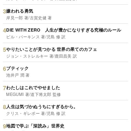
嫌われる勇気
岸見一郎 著/古賀史健 著
DIE WITH ZERO 人生が豊かになりすぎる究極のルール
ビル・パーキンス 著/児島 修 訳
やりたいことが見つかる 世界の果てのカフェ
ジョン・ストレルキー 著/鹿田昌美 訳
ブティック
池井戸 潤 著
わたしはこれでやせました
MEGUMI 著/道下将太郎 監修
人生は気づかぬうちにすぎるから。
クリス・ギレボー 著/児島 修 訳
地図で学ぶ「深読み」世界史