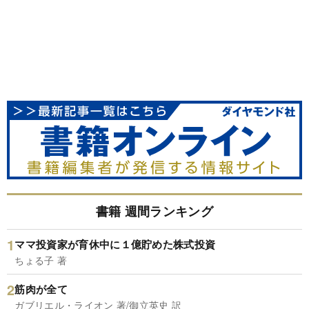
書籍 週間ランキング
ママ投資家が育休中に１億貯めた株式投資
ちょる子 著
筋肉が全て
ガブリエル・ライオン 著/御立英史 訳