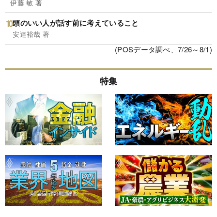
伊藤 敏 著
頭のいい人が話す前に考えていること
安達裕哉 著
(POSデータ調べ、7/26～8/1)
特集