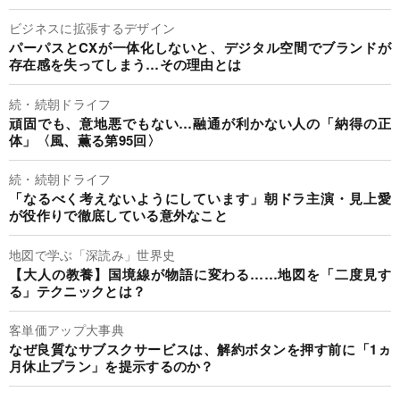
ビジネスに拡張するデザイン
パーパスとCXが一体化しないと、デジタル空間でブランドが
存在感を失ってしまう…その理由とは
続・続朝ドライフ
頑固でも、意地悪でもない…融通が利かない人の「納得の正
体」〈風、薫る第95回〉
続・続朝ドライフ
「なるべく考えないようにしています」朝ドラ主演・見上愛
が役作りで徹底している意外なこと
地図で学ぶ「深読み」世界史
【大人の教養】国境線が物語に変わる……地図を「二度見す
る」テクニックとは？
客単価アップ大事典
なぜ良質なサブスクサービスは、解約ボタンを押す前に「1ヵ
月休止プラン」を提示するのか？