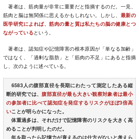
著者は、筋肉量が非常に重要だと指摘するのだ。一見、
筋肉と脳は無関係に思えるかもしれない。しかし、
最新の
医学研究によれば、筋肉の量と質は私たちの脳の健康とつ
ながっている
という。
著者は、認知症や記憶障害の根本原因が「単なる加齢」
ではなく、「過剰な脂肪」と「筋肉の不足」にあると指摘
し、次のように述べている。
6583人の腹部直径を長期にわたって測定したある縦
断的研究では、
腹部直径が最も大きい観察対象者は最小
の参加者に比べて認知症を発症するリスクがほぼ3倍高
い
ことが明らかになった。
体重過多は、それだけで記憶障害のリスクを大きく高
めることが判明したのだ。
年を取ったら記憶力が衰えるのは仕方がないと考えら