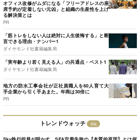
オフィス改修がムダになる「フリーアドレスの座
席予約が定着しない元凶」と組織の生産性を上げ
る解決策とは
PR
「筋トレをしない人は絶対に人生後悔する」と断
言できる理由・ナンバー1
ダイヤモンド社書籍編集局
「実年齢より若く見える人」の共通点・ベスト1
ダイヤモンド社書籍編集局
地方の防水工事会社が正社員職人を60人育て大
手企業から引く手あまた。年商は30倍に
PR
トレンドウォッチ
Sky執行役員が明かす、SFA定着失敗の【本質的原因】とは何