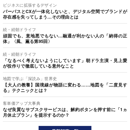
ビジネスに拡張するデザイン
パーパスとCXが一体化しないと、デジタル空間でブランドが
存在感を失ってしまう…その理由とは
続・続朝ドライフ
頑固でも、意地悪でもない…融通が利かない人の「納得の正
体」〈風、薫る第95回〉
続・続朝ドライフ
「なるべく考えないようにしています」朝ドラ主演・見上愛
が役作りで徹底している意外なこと
地図で学ぶ「深読み」世界史
【大人の教養】国境線が物語に変わる……地図を「二度見す
る」テクニックとは？
客単価アップ大事典
なぜ良質なサブスクサービスは、解約ボタンを押す前に「1ヵ
月休止プラン」を提示するのか？