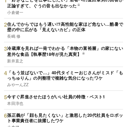
正論すぎて、ぐうの音も出なかった
小倉健一
住んでからではもう遅い!?高性能な家ほど危ない…酷暑で
壁の中に広がる「見えないカビ」の正体
長嶋 修
冷蔵庫を見れば一発でわかる「本物の富裕層」の家にない
意外な食品【執事歴18年が見た真実】
新井直之
「もう並ばないで…」40代タイミーおじさんがミスド「も
っちゅりん」の列整理で複雑な気分になったワケ
みやーんZZ
今すぐ昇進させたほうがいい社員の特徴・ベスト1
本田淳也
孫正義が「顔も見たくない」と激怒した20代社員をロボッ
ト事業責任者に抜擢したワケ