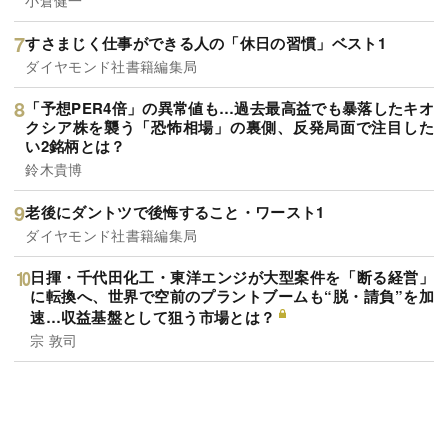
小倉健一
すさまじく仕事ができる人の「休日の習慣」ベスト1
ダイヤモンド社書籍編集局
「予想PER4倍」の異常値も…過去最高益でも暴落したキオ
クシア株を襲う「恐怖相場」の裏側、反発局面で注目した
い2銘柄とは？
鈴木貴博
老後にダントツで後悔すること・ワースト1
ダイヤモンド社書籍編集局
日揮・千代田化工・東洋エンジが大型案件を「断る経営」
に転換へ、世界で空前のプラントブームも“脱・請負”を加
速…収益基盤として狙う市場とは？
宗 敦司