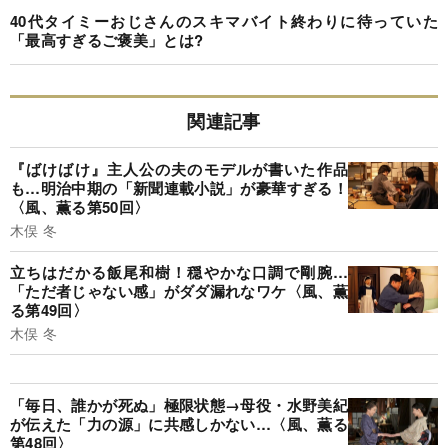
40代タイミーおじさんのスキマバイト終わりに待っていた
「最高すぎるご褒美」とは?
関連記事
『ばけばけ』主人公の夫のモデルが書いた作品
も…明治中期の「新聞連載小説」が豪華すぎる！
〈風、薫る第50回〉
木俣 冬
立ちはだかる飯尾和樹！穏やかな口調で剛腕…
「ただ者じゃない感」がダダ漏れなワケ〈風、薫
る第49回〉
木俣 冬
「毎日、誰かが死ぬ」極限状態→母役・水野美紀
が伝えた「力の源」に共感しかない…〈風、薫る
第48回〉