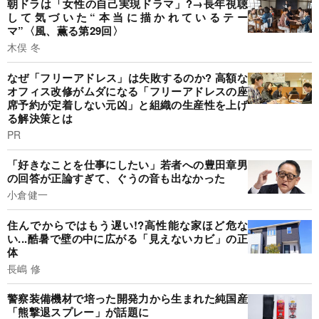
朝ドラは「女性の自己実現ドラマ」?→長年視聴
して気づいた“本当に描かれているテー
マ”〈風、薫る第29回〉
木俣 冬
なぜ「フリーアドレス」は失敗するのか? 高額な
オフィス改修がムダになる「フリーアドレスの座
席予約が定着しない元凶」と組織の生産性を上げ
る解決策とは
PR
「好きなことを仕事にしたい」若者への豊田章男
の回答が正論すぎて、ぐうの音も出なかった
小倉健一
住んでからではもう遅い!?高性能な家ほど危な
い...酷暑で壁の中に広がる「見えないカビ」の正
体
長嶋 修
警察装備機材で培った開発力から生まれた純国産
「熊撃退スプレー」が話題に