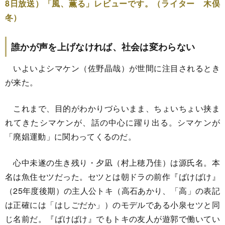
8日放送）「風、薫る」レビューです。（ライター 木俣
冬）
誰かが声を上げなければ、社会は変わらない
いよいよシマケン（佐野晶哉）が世間に注目されるとき
が来た。
これまで、目的がわかりづらいまま、ちょいちょい挟ま
れてきたシマケンが、話の中心に躍り出る。シマケンが
「廃娼運動」に関わってくるのだ。
心中未遂の生き残り・夕凪（村上穂乃佳）は源氏名。本
名は魚住セツだった。セツとは朝ドラの前作『ばけばけ』
（25年度後期）の主人公トキ（高石あかり、「高」の表記
は正確には「はしごだか」）のモデルである小泉セツと同
じ名前だ。『ばけばけ』でもトキの友人が遊郭で働いてい