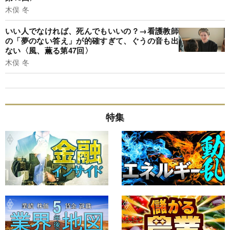
木俣 冬
いい人でなければ、死んでもいいの？→看護教師
の「夢のない答え」が的確すぎて、ぐうの音も出
ない〈風、薫る第47回〉
木俣 冬
特集