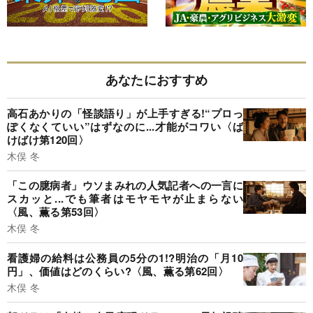
あなたにおすすめ
高石あかりの「怪談語り」が上手すぎる!“プロっ
ぽくなくていい”はずなのに...才能がコワい〈ば
けばけ第120回〉
木俣 冬
「この臆病者」ウソまみれの人気記者への一言に
スカッと...でも筆者はモヤモヤが止まらない
〈風、薫る第53回〉
木俣 冬
看護婦の給料は公務員の5分の1!?明治の「月10
円」、価値はどのくらい?〈風、薫る第62回〉
木俣 冬