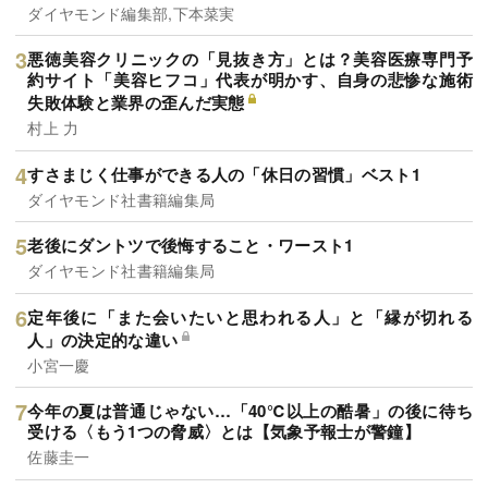
ダイヤモンド編集部,下本菜実
悪徳美容クリニックの「見抜き方」とは？美容医療専門予
約サイト「美容ヒフコ」代表が明かす、自身の悲惨な施術
失敗体験と業界の歪んだ実態
村上 力
すさまじく仕事ができる人の「休日の習慣」ベスト1
ダイヤモンド社書籍編集局
老後にダントツで後悔すること・ワースト1
ダイヤモンド社書籍編集局
定年後に「また会いたいと思われる人」と「縁が切れる
人」の決定的な違い
小宮一慶
今年の夏は普通じゃない…「40℃以上の酷暑」の後に待ち
受ける〈もう1つの脅威〉とは【気象予報士が警鐘】
佐藤圭一