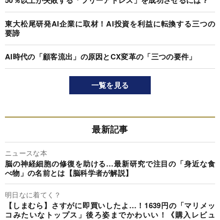
50％以上が失敗する「フリーアドレス」を成功させるには？
東大松尾研発AI企業に取材！AI投資を利益に転換する三つの
要諦
AI時代の「顧客流出」の原因とCX変革の「三つの要件」
一覧を見る
最新記事
ニュースな本
脳の神経細胞の修復を助ける…最新研究で注目の「身近な食
べ物」の名前とは【脳科学者が解説】
明日なに着てく？
【しまむら】さすがに即買いしたよ…！1639円の「マリメッ
コみたいなトップス」後ろ姿までかわいい！《購入レビュ