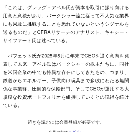
「これは、グレッグ・アベル氏が資本を取引に振り向ける
用意と意欲があり、バークシャー流に従って不人気な業界
にも果敢に挑戦することを恐れていないというシグナルを
送るものだ」とCFRAリサーチのアナリスト、キャシー・
サイファート氏は述べている。
バフェット氏が2025年5月に年末でCEOを退く意向を発
表して以来、アベル氏はバークシャーの株主たちに、同社
を米国企業の中でも特異な存在にしてきたもの、つまり、
鉄道からエネルギー、子供向け玩具まで多岐にわたる無関
係な事業群、圧倒的な保険部門、そしてCEOが運用する大
規模な投資ポートフォリオを維持していくとの説得を続け
ている。
続きを読むには会員登録が必要です。
会員の方は
ログイン