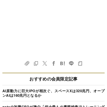
おすすめの会員限定記事
AI原動力に巨大IPOが相次ぐ、スペースXは320兆円、オープ
ンAIは160兆円となるか
noteの加藤CEOが激白「何十冊もの書籍編集でトレーニング