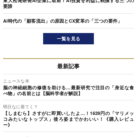
東大松尾研発AI企業に取材！AI投資を利益に転換する三つの
要諦
AI時代の「顧客流出」の原因とCX変革の「三つの要件」
一覧を見る
最新記事
ニュースな本
脳の神経細胞の修復を助ける…最新研究で注目の「身近な食
べ物」の名前とは【脳科学者が解説】
明日なに着てく？
【しまむら】さすがに即買いしたよ…！1639円の「マリメッ
コみたいなトップス」後ろ姿までかわいい！《購入レビュ
ー》