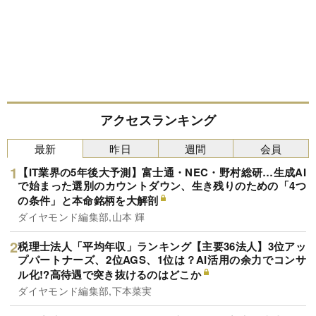
アクセスランキング
最新
昨日
週間
会員
【IT業界の5年後大予測】富士通・NEC・野村総研…生成AI
で始まった選別のカウントダウン、生き残りのための「4つ
の条件」と本命銘柄を大解剖
ダイヤモンド編集部,山本 輝
税理士法人「平均年収」ランキング【主要36法人】3位アッ
プパートナーズ、2位AGS、1位は？AI活用の余力でコンサ
ル化!?高待遇で突き抜けるのはどこか
ダイヤモンド編集部,下本菜実