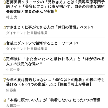
悪徳美容クリニックの「見抜き方」とは？美容医療専門予
約サイト「美容ヒフコ」代表が明かす、自身の悲惨な施術
失敗体験と業界の歪んだ実態
村上 力
すさまじく仕事ができる人の「休日の習慣」ベスト1
ダイヤモンド社書籍編集局
老後にダントツで後悔すること・ワースト1
ダイヤモンド社書籍編集局
定年後に「また会いたいと思われる人」と「縁が切れる
人」の決定的な違い
小宮一慶
今年の夏は普通じゃない…「40℃以上の酷暑」の後に待ち
受ける〈もう1つの脅威〉とは【気象予報士が警鐘】
佐藤圭一
「本当に頭のいい人」が「執着しない」たった1つの習慣
古川武士