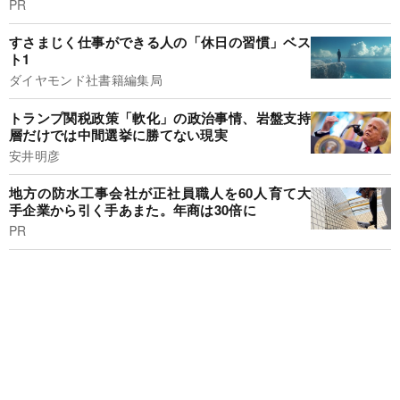
PR
すさまじく仕事ができる人の「休日の習慣」ベス
ト1
ダイヤモンド社書籍編集局
トランプ関税政策「軟化」の政治事情、岩盤支持
層だけでは中間選挙に勝てない現実
安井明彦
地方の防水工事会社が正社員職人を60人育て大
手企業から引く手あまた。年商は30倍に
PR