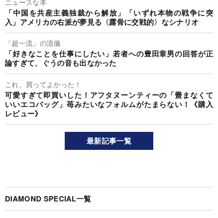
ニュースな本
「中国を共産主義独裁から解放」「いずれ本物の戦争に突
入」アメリカの右派が夢見る〈露骨に交戦的〉なシナリオ
「超一流」の流儀
「好きなことを仕事にしたい」若者への豊田章男の回答が正
論すぎて、ぐうの音も出なかった
これ、買ってよかった！
可愛すぎて即買いした！アフタヌーンティーの「畳まなくて
いいエコバッグ」苺みたいなフォルムがたまらない！《購入
レビュー》
最新記事一覧
DIAMOND SPECIAL一覧