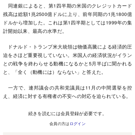
同連銀によると、第1四半期の米国のクレジットカード
残高は総額1兆2500億ドルに上り、前年同期の1兆1800億
ドルから増加した。これは第1四半期としては1999年の集
計開始以来、最高の水準だ。
ドナルド・トランプ米大統領は物価高騰による経済的圧
迫をさほど重要視していない。米国人の経済状況がイラン
との戦争を終わらせる動機になるかと5月半ばに聞かれる
と、「全く（動機には）ならない」と答えた。
一方で、連邦議会の共和党議員は11月の中間選挙を控
え、経済に対する有権者の不安への対応を迫られている。
続きを読むには会員登録が必要です。
会員の方は
ログイン