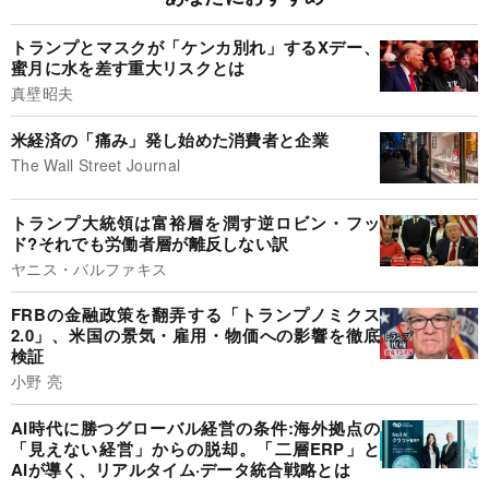
トランプとマスクが「ケンカ別れ」するXデー、
蜜月に水を差す重大リスクとは
真壁昭夫
米経済の「痛み」発し始めた消費者と企業
The Wall Street Journal
トランプ大統領は富裕層を潤す逆ロビン・フッ
ド?それでも労働者層が離反しない訳
ヤニス・バルファキス
FRBの金融政策を翻弄する「トランプノミクス
2.0」、米国の景気・雇用・物価への影響を徹底
検証
小野 亮
AI時代に勝つグローバル経営の条件:海外拠点の
「見えない経営」からの脱却。「二層ERP」と
AIが導く、リアルタイム·データ統合戦略とは