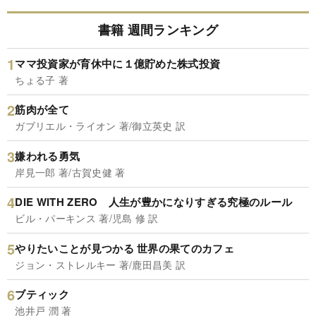
書籍 週間ランキング
ママ投資家が育休中に１億貯めた株式投資
ちょる子 著
筋肉が全て
ガブリエル・ライオン 著/御立英史 訳
嫌われる勇気
岸見一郎 著/古賀史健 著
DIE WITH ZERO 人生が豊かになりすぎる究極のルール
ビル・パーキンス 著/児島 修 訳
やりたいことが見つかる 世界の果てのカフェ
ジョン・ストレルキー 著/鹿田昌美 訳
ブティック
池井戸 潤 著