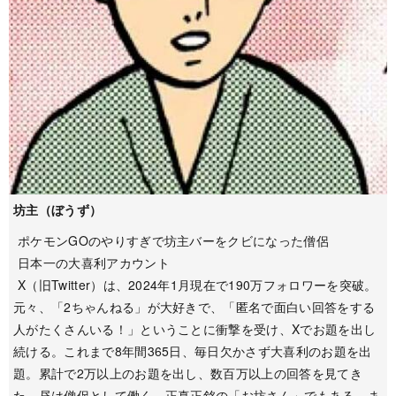
坊主（ぼうず）
ポケモンGOのやりすぎで坊主バーをクビになった僧侶
日本一の大喜利アカウント
X（旧Twitter）は、2024年1月現在で190万フォロワーを突破。
元々、「2ちゃんねる」が大好きで、「匿名で面白い回答をする
人がたくさんいる！」ということに衝撃を受け、Xでお題を出し
続ける。これまで8年間365日、毎日欠かさず大喜利のお題を出
題。累計で2万以上のお題を出し、数百万以上の回答を見てき
た。昼は僧侶として働く、正真正銘の「お坊さん」でもある。ま