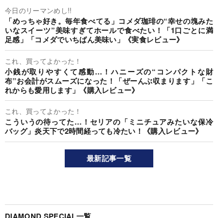
今日のリーマンめし!!
「めっちゃ好き。毎年食べてる」コメダ珈琲の“幸せの塊みた
いなスイーツ”美味すぎてホールで食べたい！「1口ごとに満
足感」「コメダでいちばん美味い」《実食レビュー》
これ、買ってよかった！
小銭が取りやすくて感動…！ハニーズの“コンパクトな財
布”お会計がスムーズになった！「ぜーんぶ収まります」「こ
れからも愛用します」《購入レビュー》
これ、買ってよかった！
こういうの待ってた…！セリアの「ミニチュアみたいな保冷
バッグ」炎天下で2時間経っても冷たい！《購入レビュー》
最新記事一覧
DIAMOND SPECIAL一覧