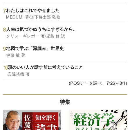
わたしはこれでやせました
MEGUMI 著/道下将太郎 監修
人生は気づかぬうちにすぎるから。
クリス・ギレボー 著/児島 修 訳
地図で学ぶ「深読み」世界史
伊藤 敏 著
頭のいい人が話す前に考えていること
安達裕哉 著
(POSデータ調べ、7/26～8/1)
特集