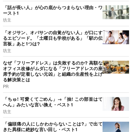
「話が長い人」が心の底からつまらない理由・ワ
ースト1
坊主
「オジサン、オバサンの自覚がない人」が口にす
るエピソード。「土曜日も学校がある」「駅の伝
言板」あと1つは?
坊主
なぜ「フリーアドレス」は失敗するのか? 高額な
オフィス改修がムダになる「フリーアドレスの座
席予約が定着しない元凶」と組織の生産性を上げ
る解決策とは
PR
「ちゅ! 可愛くてごめん」→「抽! この部首はて
へん」みたいな言い換え・ベスト1
坊主
「偏頭痛の人にしかわからないことは?」で出て
きた異様に絶妙な言い回し・ベスト1