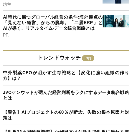
坊主
AI時代に勝つグローバル経営の条件:海外拠点の
「見えない経営」からの脱却。「二層ERP」と
AIが導く、リアルタイム·データ統合戦略とは
PR
トレンドウォッチ
中外製薬CEOが明かす生存戦略と【変化に強い組織の作り
方】は？
JVCケンウッドが選んだ経営判断をラクにするデータ統合戦略
とは
【警告】AIプロジェクトの60％が断念、失敗の根本原因と対
策は
【世界23カ国独自調査】なぜ日本はAI活用で世界に後れを取