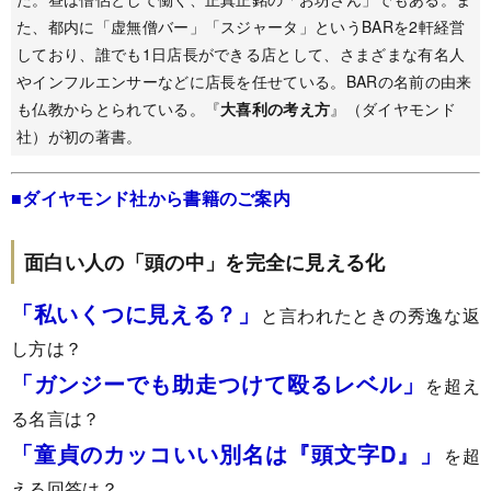
た、都内に「虚無僧バー」「スジャータ」というBARを2軒経営
しており、誰でも1日店長ができる店として、さまざまな有名人
やインフルエンサーなどに店長を任せている。BARの名前の由来
も仏教からとられている。『
大喜利の考え方
』（ダイヤモンド
社）が初の著書。
■ダイヤモンド社から書籍のご案内
面白い人の「頭の中」を完全に見える化
「私いくつに見える？」
と言われたときの秀逸な返
し方は？
「ガンジーでも助走つけて殴るレベル」
を超え
る名言は？
「童貞のカッコいい別名は『頭文字D』」
を超
える回答は？