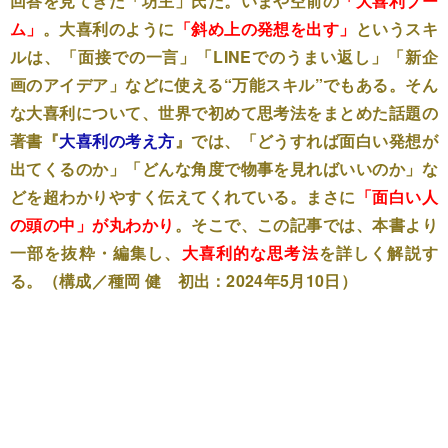
回答を見てきた「坊主」氏だ。いまや空前の
「大喜利ブー
ム」
。大喜利のように
「斜め上の発想を出す」
というスキ
ルは、「面接での一言」「LINEでのうまい返し」「新企
画のアイデア」などに使える“万能スキル”でもある。そん
な大喜利について、世界で初めて思考法をまとめた話題の
著書『
大喜利の考え方
』では、「どうすれば面白い発想が
出てくるのか」「どんな角度で物事を見ればいいのか」な
どを超わかりやすく伝えてくれている。まさに
「面白い人
の頭の中」が丸わかり
。そこで、この記事では、本書より
一部を抜粋・編集し、
大喜利的な思考法
を詳しく解説す
る。（構成／種岡 健 初出：2024年5月10日）