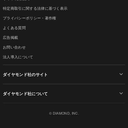
特定商取引に関する法律に基づく表示
プライバシーポリシー・著作権
よくある質問
広告掲載
お問い合わせ
法人導入について
ダイヤモンド社のサイト
Diamond Online(English)
ダイヤモンド社について
週刊ダイヤモンド
ダイヤモンド社TOP
DIAMONDハーバード・ビジネス・レビュー
© DIAMOND, INC.
会社概要
ダイヤモンドZAi（デジタル版）
採用情報
書籍オンライン