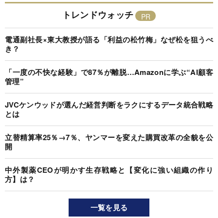
トレンドウォッチ
電通副社長×東大教授が語る「利益の松竹梅」なぜ松を狙うべ
き？
「一度の不快な経験」で87％が離脱…Amazonに学ぶ“AI顧客
管理”
JVCケンウッドが選んだ経営判断をラクにするデータ統合戦略
とは
立替精算率25％→7％、ヤンマーを変えた購買改革の全貌を公
開
中外製薬CEOが明かす生存戦略と【変化に強い組織の作り
方】は？
一覧を見る