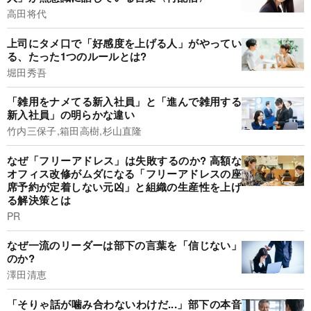
高田将代
上司にタメ口で「好感度を上げる人」がやってい
る、たった1つのルールとは?
堀田秀吾
「雑用をナメてる新入社員」と「進んで雑用する
新入社員」の明らかな違い
竹内三保子,箱田高樹,杉山直隆
なぜ「フリーアドレス」は失敗するのか? 高額な
オフィス改修がムダになる「フリーアドレスの座
席予約が定着しない元凶」と組織の生産性を上げ
る解決策とは
PR
なぜ一流のリーダーは部下の言葉を「信じない」
のか?
澤田清恵
「そりゃ話が噛み合わないわけだ...」部下の本音