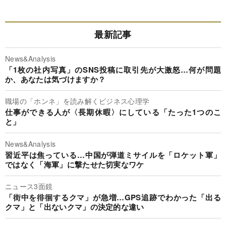
最新記事
News&Analysis
「1枚の社内写真」のSNS投稿に取引先が大激怒…何が問題
か、あなたは気づけますか？
職場の「ホンネ」を読み解くビジネス心理学
仕事ができる人が〈長期休暇〉にしている「たった1つのこ
と」
News&Analysis
習近平は焦っている…中国が弾道ミサイルを「ロケット軍」
ではなく「海軍」に撃たせた切実なワケ
ニュース3面鏡
「街中を徘徊するクマ」が急増…GPS追跡でわかった「出る
クマ」と「出ないクマ」の決定的な違い