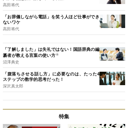
高田将代
「お辞儀しながら電話」を笑う人ほど仕事ができ
ないワケ
高田将代
「了解しました」は失礼ではない！国語辞典の編
纂者が教える言葉の使い方
沼澤典史
「腹落ちさせる話し方」に必要なのは、たった4
ステップの数学的思考だった！
深沢真太郎
特集