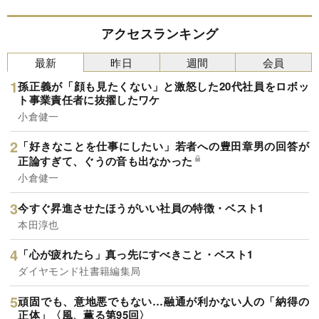
アクセスランキング
最新
昨日
週間
会員
孫正義が「顔も見たくない」と激怒した20代社員をロボッ
ト事業責任者に抜擢したワケ
小倉健一
「好きなことを仕事にしたい」若者への豊田章男の回答が
正論すぎて、ぐうの音も出なかった
小倉健一
今すぐ昇進させたほうがいい社員の特徴・ベスト1
本田淳也
「心が疲れたら」真っ先にすべきこと・ベスト1
ダイヤモンド社書籍編集局
頑固でも、意地悪でもない…融通が利かない人の「納得の
正体」〈風、薫る第95回〉