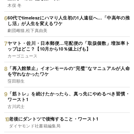
木俣 冬
60代でtimeleszにハマり人生初の1人遠征へ…「中高年の推
し活」が人生を変えるワケ
劇団雌猫,松下真由美
ヤマト・佐川・日本郵便…宅配便の「取扱個数」増加率ト
ップはどこ？【10月から10％値上げも】
カーゴニュース
「再入館禁止」イオンモールの“完璧”なマニュアルが人命
を守れなかったワケ
窪田順生
「筋トレ」を続けたかったら、真っ先にやめるべき習慣・
ワースト1
古川武士
老後にダントツで後悔すること・ワースト1
ダイヤモンド社書籍編集局