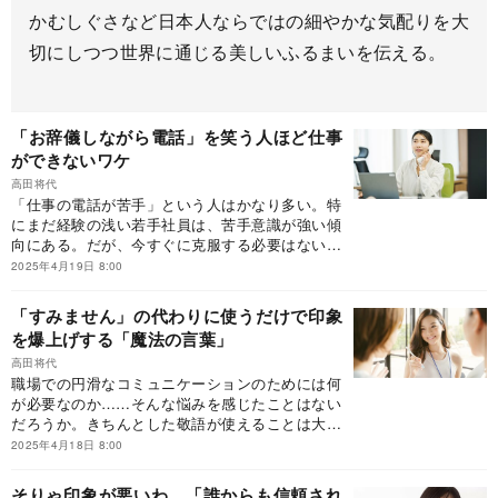
かむしぐさなど日本人ならではの細やかな気配りを大
切にしつつ世界に通じる美しいふるまいを伝える。
「お辞儀しながら電話」を笑う人ほど仕事
ができないワケ
高田将代
「仕事の電話が苦手」という人はかなり多い。特
にまだ経験の浅い若手社員は、苦手意識が強い傾
向にある。だが、今すぐに克服する必要はない。
重要なのは「経験値」と「慣れ」だ。自分なりの
2025年4月19日 8:00
緊張のほぐし方、対応するときのフレーズ、印象
の良い声のトーンなどのポイントを抑えつつ、電
「すみません」の代わりに使うだけで印象
話対応スキルをアップさせていこう！※本稿は、
を爆上げする「魔法の言葉」
高田将代『入社1年目から好かれる人の敬語・話
し方のビジネスマナー』（SBクリエイティブ）
高田将代
職場での円滑なコミュニケーションのためには何
の一部を抜粋・編集したものです。
が必要なのか……そんな悩みを感じたことはない
だろうか。きちんとした敬語が使えることは大切
だが、働くうえでは親しみやすさや愛嬌（あいき
2025年4月18日 8:00
ょう）も求められる。丁寧かつ柔らかな印象を与
える、ビジネスシーンで便利な技を紹介しよう。
そりゃ印象が悪いわ…「誰からも信頼され