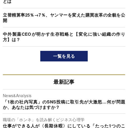
とは
立替精算率25％→7％、ヤンマーを変えた購買改革の全貌を公
開
中外製薬CEOが明かす生存戦略と【変化に強い組織の作り
方】は？
一覧を見る
最新記事
News&Analysis
「1枚の社内写真」のSNS投稿に取引先が大激怒…何が問題
か、あなたは気づけますか？
職場の「ホンネ」を読み解くビジネス心理学
仕事ができる人が〈長期休暇〉にしている「たった1つのこ