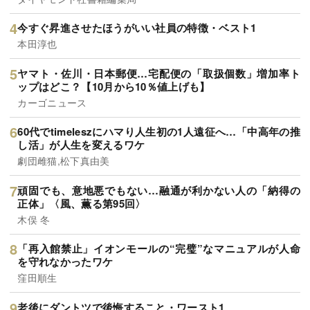
今すぐ昇進させたほうがいい社員の特徴・ベスト1
本田淳也
ヤマト・佐川・日本郵便…宅配便の「取扱個数」増加率ト
ップはどこ？【10月から10％値上げも】
カーゴニュース
60代でtimeleszにハマり人生初の1人遠征へ…「中高年の推
し活」が人生を変えるワケ
劇団雌猫,松下真由美
頑固でも、意地悪でもない…融通が利かない人の「納得の
正体」〈風、薫る第95回〉
木俣 冬
「再入館禁止」イオンモールの“完璧”なマニュアルが人命
を守れなかったワケ
窪田順生
老後にダントツで後悔すること・ワースト1