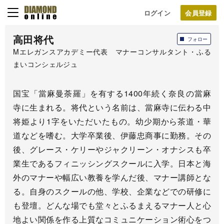
ログイン
高田将代
フォロー
Mエレガンスアカデミー代表 マナーコンサルタント・ふる
まいコンシェルジュ
国宝「當麻曼荼羅」を有する1400年続く奈良の當麻
寺に生まれる。将代という名前は、當麻寺に伝わる中
将姫より1字をいただいたもの。幼少期から茶道・華
道などを嗜む。大学卒業後、伊藤忠商事に勤務。その
後、グレース・ケリーやジャクリーン・オナシスも卒
業生であるフィニッシングスクールに入学。日本と海
外のマナーや幅広い教養を学んだ後、マナー講師とな
る。自身のスクールの他、学校、企業などでの研修に
も登壇。どんな場でも堂々とふるまえるマナー人と心
地よい関係を作る上質なコミュニケーション術心をつ