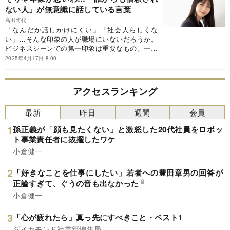
※本稿は、高田将代『入社1年目から好かれる人の
ない人」が無意識に話している言葉
敬語・話し方のビジネスマナー』（SBクリエイ
ティブ）の一部を抜粋・編集したものです。
高田将代
「なんだか話しかけにくい」「社会人らしくな
い」…そんな印象の人が職場にいないだろうか。
ビジネスシーンでの第一印象は重要なもの。一度
マイナスなイメージが付くと、どうしても挽回す
2025年4月17日 8:00
るのに時間がかかってしまうからだ。そこでまず
は、基礎的な「表情」や「話し方」から、相手に
好印象を与えるポイントを紹介しよう。※本稿
アクセスランキング
は、高田将代『入社1年目から好かれる人の敬
語・話し方のビジネスマナー』（SBクリエイテ
最新
昨日
週間
会員
ィブ）の一部を抜粋・編集したものです。
孫正義が「顔も見たくない」と激怒した20代社員をロボッ
ト事業責任者に抜擢したワケ
小倉健一
「好きなことを仕事にしたい」若者への豊田章男の回答が
正論すぎて、ぐうの音も出なかった
小倉健一
「心が疲れたら」真っ先にすべきこと・ベスト1
ダイヤモンド社書籍編集局