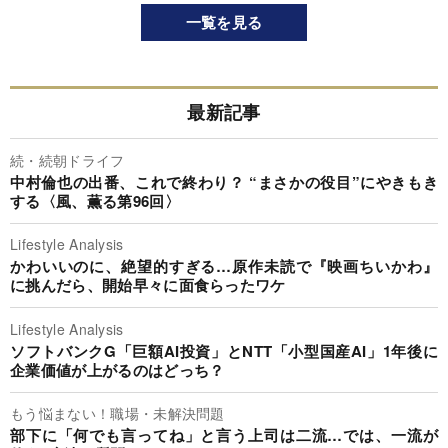
一覧を見る
最新記事
続・続朝ドライフ
中村倫也の出番、これで終わり？ “まさかの役目”にやきもき
する〈風、薫る第96回〉
Lifestyle Analysis
かわいいのに、絶望的すぎる…原作未読で『映画ちいかわ』
に挑んだら、開始早々に面食らったワケ
Lifestyle Analysis
ソフトバンクG「巨額AI投資」とNTT「小型国産AI」1年後に
企業価値が上がるのはどっち？
もう悩まない！職場・未解決問題
部下に「何でも言ってね」と言う上司は二流…では、一流が