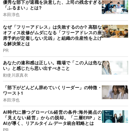
優秀な部下が退職を決意した、上司の残念すぎる
「ふるまい」とは?
本田淳也
なぜ「フリーアドレス」は失敗するのか? 高額な
オフィス改修がムダになる「フリーアドレスの座
席予約が定着しない元凶」と組織の生産性を上げ
る解決策とは
PR
あなたの違和感は正しい。職場で「この人は危な
い」と感じたら思い出すべきこと
勅使川原真衣
「部下がどんどん辞めていくリーダー」の特徴・
ワースト1
本田淳也
AI時代に勝つグローバル経営の条件:海外拠点の
「見えない経営」からの脱却。「二層ERP」と
AIが導く、リアルタイム·データ統合戦略とは
PR