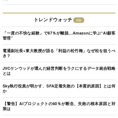
トレンドウォッチ
「一度の不快な経験」で87％が離脱…Amazonに学ぶ“AI顧客
管理”
電通副社長×東大教授が語る「利益の松竹梅」なぜ松を狙うべ
き？
JVCケンウッドが選んだ経営判断をラクにするデータ統合戦略
とは
Sky執行役員が明かす、SFA定着失敗の【本質的原因】とは何
か
【警告】AIプロジェクトの60％が断念、失敗の根本原因と対
策は