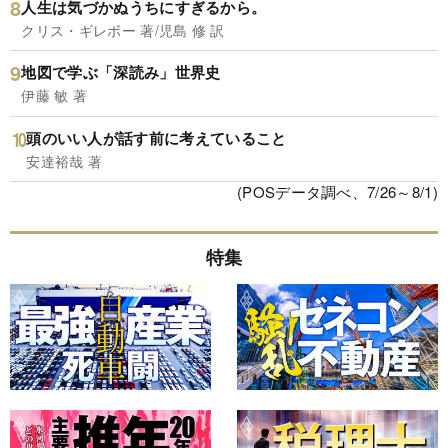
人生は気づかぬうちにすぎるから。
クリス・ギレボー 著/児島 修 訳
地図で学ぶ「深読み」世界史
伊藤 敏 著
頭のいい人が話す前に考えていること
安達裕哉 著
(POSデータ調べ、7/26～8/1)
特集