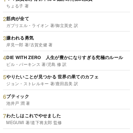
ちょる子 著
筋肉が全て
ガブリエル・ライオン 著/御立英史 訳
嫌われる勇気
岸見一郎 著/古賀史健 著
DIE WITH ZERO 人生が豊かになりすぎる究極のルール
ビル・パーキンス 著/児島 修 訳
やりたいことが見つかる 世界の果てのカフェ
ジョン・ストレルキー 著/鹿田昌美 訳
ブティック
池井戸 潤 著
わたしはこれでやせました
MEGUMI 著/道下将太郎 監修