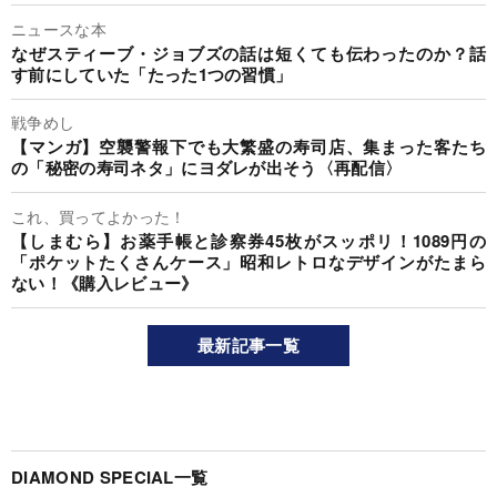
ニュースな本
なぜスティーブ・ジョブズの話は短くても伝わったのか？話
す前にしていた「たった1つの習慣」
戦争めし
【マンガ】空襲警報下でも大繁盛の寿司店、集まった客たち
の「秘密の寿司ネタ」にヨダレが出そう〈再配信〉
これ、買ってよかった！
【しまむら】お薬手帳と診察券45枚がスッポリ！1089円の
「ポケットたくさんケース」昭和レトロなデザインがたまら
ない！《購入レビュー》
最新記事一覧
DIAMOND SPECIAL一覧