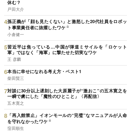
休む？
戸田大介
孫正義が「顔も見たくない」と激怒した20代社員をロボッ
ト事業責任者に抜擢したワケ
小倉健一
習近平は焦っている…中国が弾道ミサイルを「ロケット
軍」ではなく「海軍」に撃たせた切実なワケ
王 彦麟
本当に幸せになれる考え方・ベスト1
柴田賢三
対談に30分以上遅刻した大原麗子が“激おこ”の五木寛之を
一瞬で虜にした「魔性のひとこと」〈再配信〉
五木寛之
「再入館禁止」イオンモールの“完璧”なマニュアルが人命
を守れなかったワケ
窪田順生