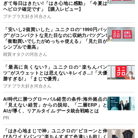
ぎて毎日はきたい!「はき心地に感動」「今夏は
ヘビロテ確定です」【購入レビュー】
プチプラ大好き河合さん
「安いし2個買いした」ユニクロの“1990円バッ
グ”がコンパクトな見た目なのに収納力バツグン!
「衝動買いでしたがめっちゃ使える」「見た目が
シンプルで最高」
雑貨オタクの河合さん
「最高に良くない?」ユニクロの“楽ちんパン
ツ”がスウェットとは思えないキレイさ...!「大優
勝すぎる!」「まじで優秀」
プチプラ大好き河合さん
AI時代に勝つグローバル経営の条件:海外拠点の
「見えない経営」からの脱却。「二層ERP」と
AIが導く、リアルタイム·データ統合戦略とは
PR
「はき心地まじで神」ユニクロの“ビヨーンと伸
びるワイドパンツ”楽ちんすぎて色違いも欲しく