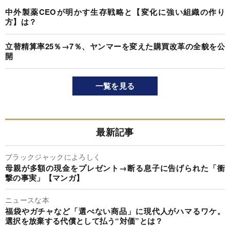
中外製薬CEOが明かす生存戦略と【変化に強い組織の作り
方】は？
立替精算率25％→7％、ヤンマーを変えた購買改革の全貌を公
開
一覧を見る
最新記事
ブラックジャックによろしく
母親が多額の現金をプレゼント→断る息子に告げられた「衝
撃の事実」【マンガ】
ニュースな本
福袋やガチャなど「選べない商品」に現代人がハマるワケ。
選択を放棄する代償として払う“対価”とは？