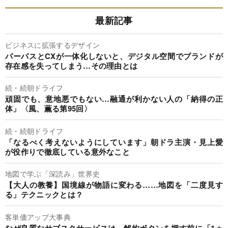
最新記事
ビジネスに拡張するデザイン
パーパスとCXが一体化しないと、デジタル空間でブランドが
存在感を失ってしまう…その理由とは
続・続朝ドライフ
頑固でも、意地悪でもない…融通が利かない人の「納得の正
体」〈風、薫る第95回〉
続・続朝ドライフ
「なるべく考えないようにしています」朝ドラ主演・見上愛
が役作りで徹底している意外なこと
地図で学ぶ「深読み」世界史
【大人の教養】国境線が物語に変わる……地図を「二度見す
る」テクニックとは？
客単価アップ大事典
なぜ良質なサブスクサービスは、解約ボタンを押す前に「1ヵ