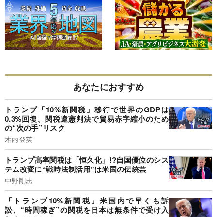
あなたにおすすめ
トランプ「10%新関税」移行で世界のGDPは
0.3%回復、関税違憲判決で貿易赤字縮小のため
の“次の手”リスク
木内登英
トランプ高率関税は「恒久化」!?自国優位のシス
テム改変に“戦時法制活用”は米国の伝統芸
中野剛志
「トランプ10%新関税」米国内で早くも訴
訟、“時間稼ぎ”の関税を日本は無条件で受け入