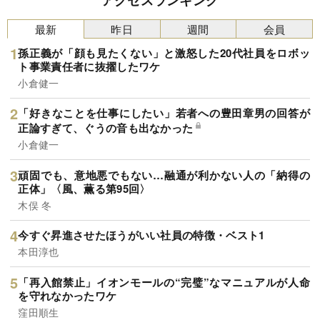
アクセスランキング
最新
昨日
週間
会員
孫正義が「顔も見たくない」と激怒した20代社員をロボッ
ト事業責任者に抜擢したワケ
小倉健一
「好きなことを仕事にしたい」若者への豊田章男の回答が
正論すぎて、ぐうの音も出なかった
小倉健一
頑固でも、意地悪でもない…融通が利かない人の「納得の
正体」〈風、薫る第95回〉
木俣 冬
今すぐ昇進させたほうがいい社員の特徴・ベスト1
本田淳也
「再入館禁止」イオンモールの“完璧”なマニュアルが人命
を守れなかったワケ
窪田順生