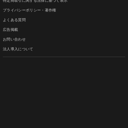
特定商取引に関する法律に基づく表示
プライバシーポリシー・著作権
よくある質問
広告掲載
お問い合わせ
法人導入について
ダイヤモンド社のサイト
Diamond Online(English)
ダイヤモンド社について
週刊ダイヤモンド
ダイヤモンド社TOP
DIAMONDハーバード・ビジネス・レビュー
© DIAMOND, INC.
会社概要
ダイヤモンドZAi（デジタル版）
採用情報
書籍オンライン