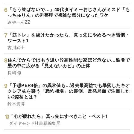
「もう並ばないで…」40代タイミーおじさんがミスド「も
っちゅりん」の列整理で複雑な気分になったワケ
みやーんZZ
「筋トレ」を続けたかったら、真っ先にやめるべき習慣・
ワースト1
古川武士
住んでからではもう遅い!?高性能な家ほど危ない…酷暑で
壁の中に広がる「見えないカビ」の正体
長嶋 修
「予想PER4倍」の異常値も…過去最高益でも暴落したキオ
クシア株を襲う「恐怖相場」の裏側、反発局面で注目した
い2銘柄とは？
鈴木貴博
「心が疲れたら」真っ先にすべきこと・ベスト1
ダイヤモンド社書籍編集局