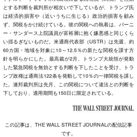
とする判断を裁判所が相次いで下しているが、トランプ氏
は経済的損害や（近いうちに生じる）政治的損害を顧み
ず、関税をかけ続けている。彼の関税への執着は、バーニ
ー・サンダース上院議員が富裕層に抱く嫌悪感と同じくら
い揺るぎないものだ。米通商代表部（USTR）は先週、約
60カ国・地域を対象に10～12.5％の新たな関税を課す方
針を明らかにした。最高裁が2月、トランプ大統領が発動
した緊急関税を無効とする判断を下したことを受け、トラ
ンプ政権は通商法122条を発動して10％の一律関税を課し
た。連邦裁判所は先月、この関税について違法との判断を
下しており、適用期間も150日に限定されている。
この記事は、THE WALL STREET JOURNALの配信記事
です。