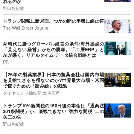
れるのか
野口悠紀雄
トランプ関税に新局面、つかの間の平穏に終止符
The Wall Street Journal
AI時代に勝つグローバル経営の条件:海外拠点の
「見えない経営」からの脱却。「二層ERP」と
AIが導く、リアルタイム·データ統合戦略とは
PR
【26年の製薬業界】日本の製薬会社は国内市場
を見捨てざるを得ないのか?世界最大市場・米国
で稼ぐための「踏み絵」の残酷
ダイヤモンド編集部,土本匡孝
トランプ10%新関税の150日後の本命は「通商法
301条関税」か、楽観できない“強力な関税”二の
矢三の矢
野口悠紀雄