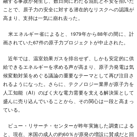
融する事故が発生し、数日間にわたる混乱と不安を招いた
ことで、原子力の安全に対する潜在的なリスクへの認識が
高まり、支持は一気に崩れ去った。
米エネルギー省によると、1979年から88年の間に、計
画されていた67件の原子力プロジェクトが中止された。
近年では、温室効果ガスを排出せず、しかも安定的に供
給できるエネルギーを求める声が高まり、原子力発電は気
候変動対策をめぐる議論の重要なテーマとして再び注目さ
れるようになった。さらに、テクノロジー業界が原子力を
人工知能（AI）のばく大な電力需要を支える解決策として
盛んに売り込んでいることから、その関心は一段と高まっ
ている。
ピュー・リサーチ・センターが昨年実施した調査による
と、現在、米国の成人の約60％が原発の増設に賛成だと回