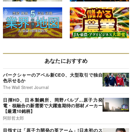
あなたにおすすめ
バークシャーのアベル新CEO、大型取引で独自
色示せるか
The Wall Street Journal
日揮HD、日本製鋼所、岡野バルブ...原子力発
電・核融合の新需要で大躍進期待の部材メーカー
【厳選10銘柄】
阿部哲太郎
目指すは「原子力開発の英アーム」!日本初のス