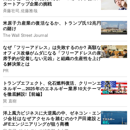
タートアップ企業の挑戦
斉藤壮司,佐藤雅哉
米原子力産業の復活なるか、トランプ氏12兆円
の賭け
The Wall Street Journal
なぜ「フリーアドレス」は失敗するのか? 高額な
オフィス改修がムダになる「フリーアドレスの座
席予約が定着しない元凶」と組織の生産性を上げ
る解決策とは
PR
トランプエフェクト、化石燃料復活、クリーンエ
ネルギー...2025年のエネルギー業界10大テーマ
を徹底解説!【前編】
巽 直樹
洋上風力ビジネスに大逆風の中、ゼネコン・エン
ジ会社はなぜアクセルを踏むのか?戸田建設と
JFEエンジニアリングが狙う商機