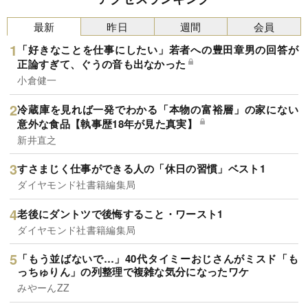
最新
昨日
週間
会員
「好きなことを仕事にしたい」若者への豊田章男の回答が
正論すぎて、ぐうの音も出なかった
小倉健一
冷蔵庫を見れば一発でわかる「本物の富裕層」の家にない
意外な食品【執事歴18年が見た真実】
新井直之
すさまじく仕事ができる人の「休日の習慣」ベスト1
ダイヤモンド社書籍編集局
老後にダントツで後悔すること・ワースト1
ダイヤモンド社書籍編集局
「もう並ばないで…」40代タイミーおじさんがミスド「も
っちゅりん」の列整理で複雑な気分になったワケ
みやーんZZ