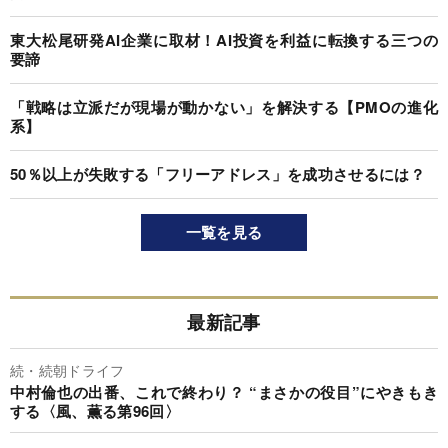
東大松尾研発AI企業に取材！AI投資を利益に転換する三つの
要諦
「戦略は立派だが現場が動かない」を解決する【PMOの進化
系】
50％以上が失敗する「フリーアドレス」を成功させるには？
一覧を見る
最新記事
続・続朝ドライフ
中村倫也の出番、これで終わり？ “まさかの役目”にやきもき
する〈風、薫る第96回〉