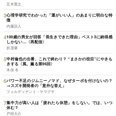
五木寛之
心理学研究でわかった「運がいい人」のあまりに明白な特
徴
内藤誼人
100歳の男女が回答「長生きできた理由」ベスト3に納得感
しかない…〈再配信〉
折茂肇
中村倫也の出番、これで終わり？ “まさかの役目”にやきも
きする〈風、薫る第96回〉
木俣 冬
パワー不足のジムニーノマド、なぜターボを付けないの？
→スズキ開発者の「意外な答え」
フェルディナント・ヤマグチ
集中力が高い人は「疲れたら休憩」をしない。では、いつ
休む？
戸田大介