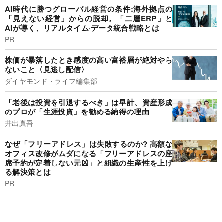
AI時代に勝つグローバル経営の条件:海外拠点の
「見えない経営」からの脱却。「二層ERP」と
AIが導く、リアルタイム·データ統合戦略とは
PR
株価が暴落したとき感度の高い富裕層が絶対やら
ないこと〈見逃し配信〉
ダイヤモンド・ライフ編集部
「老後は投資を引退するべき」は早計、資産形成
のプロが「生涯投資」を勧める納得の理由
井出真吾
なぜ「フリーアドレス」は失敗するのか? 高額な
オフィス改修がムダになる「フリーアドレスの座
席予約が定着しない元凶」と組織の生産性を上げ
る解決策とは
PR