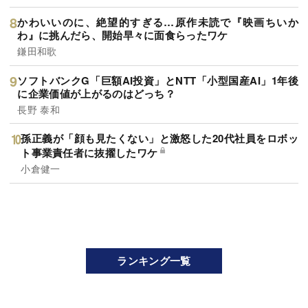
かわいいのに、絶望的すぎる…原作未読で『映画ちいか
わ』に挑んだら、開始早々に面食らったワケ
鎌田和歌
ソフトバンクG「巨額AI投資」とNTT「小型国産AI」1年後
に企業価値が上がるのはどっち？
長野 泰和
孫正義が「顔も見たくない」と激怒した20代社員をロボッ
ト事業責任者に抜擢したワケ
小倉健一
ランキング一覧