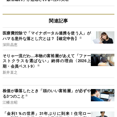
関連記事
医療費控除で「マイナポータル連携を使う人」が
ハマる意外な落とし穴とは？【確定申告】
深田晶恵
そりゃ一流だわ…本物の富裕層があえて「ファー
ストクラスを選ばない」納得の理由〈2026上
期・会員ベスト9〉
新井直之
株価が暴落したとき「頭のいい富裕層」が必ずや
る3つのこと
江幡吉昭
「金利1％の世界」31年ぶりに到来！住宅ロー