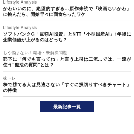
Lifestyle Analysis
かわいいのに、絶望的すぎる…原作未読で『映画ちいかわ』
に挑んだら、開始早々に面食らったワケ
Lifestyle Analysis
ソフトバンクG「巨額AI投資」とNTT「小型国産AI」1年後に
企業価値が上がるのはどっち？
もう悩まない！職場・未解決問題
部下に「何でも言ってね」と言う上司は二流…では、一流が
使う“魔法の質問”とは？
株トレ
株で勝てる人は見逃さない「すぐに損切りすべきチャート」
の特徴
最新記事一覧