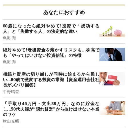
あなたにおすすめ
60歳になったら絶対やめて!投資で「成功する
人」と「失敗する人」の決定的な違い
鳥海 翔
絶対やめて!老後資金を溶かすリスクも...株高で
も「やってはいけない投資信託」の特徴
鳥海 翔
相続と資産の切り崩しが同時に始まるから難し
い...60歳で激変する投資の常識【資産運用会社社
長がズバリ回答】
中野晴啓
「手取り45万円・支出38万円」なのに貯金な
し...50代夫婦が“隠れ貧乏”から抜け出せない本当
のワケ
横山光昭