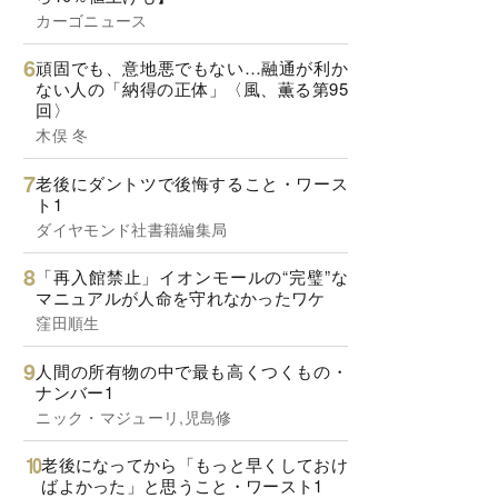
カーゴニュース
頑固でも、意地悪でもない…融通が利か
ない人の「納得の正体」〈風、薫る第95
回〉
木俣 冬
老後にダントツで後悔すること・ワース
ト1
ダイヤモンド社書籍編集局
「再入館禁止」イオンモールの“完璧”な
マニュアルが人命を守れなかったワケ
窪田順生
人間の所有物の中で最も高くつくもの・
ナンバー1
ニック・マジューリ,児島修
老後になってから「もっと早くしておけ
ばよかった」と思うこと・ワースト1