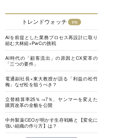
トレンドウォッチ
AIを前提とした業務プロセス再設計に取り
組む大林組×PwCの挑戦
AI時代の「顧客流出」の原因とCX変革の
「三つの要件」
電通副社長×東大教授が語る「利益の松竹
梅」なぜ松を狙うべき？
立替精算率25％→7％、ヤンマーを変えた
購買改革の全貌を公開
中外製薬CEOが明かす生存戦略と【変化に
強い組織の作り方】は？