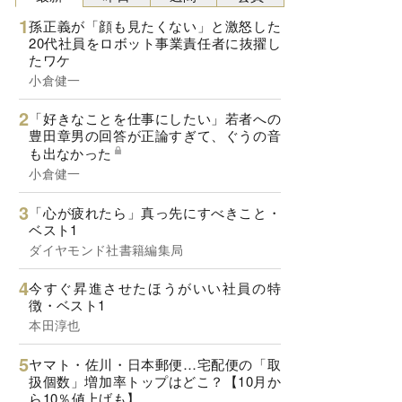
孫正義が「顔も見たくない」と激怒した
20代社員をロボット事業責任者に抜擢し
たワケ
小倉健一
「好きなことを仕事にしたい」若者への
豊田章男の回答が正論すぎて、ぐうの音
も出なかった
小倉健一
「心が疲れたら」真っ先にすべきこと・
ベスト1
ダイヤモンド社書籍編集局
今すぐ昇進させたほうがいい社員の特
徴・ベスト1
本田淳也
ヤマト・佐川・日本郵便…宅配便の「取
扱個数」増加率トップはどこ？【10月か
ら10％値上げも】