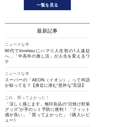
一覧を見る
最新記事
ニュースな本
60代でtimeleszにハマり人生初の1人遠征
へ…「中高年の推し活」が人生を変えるワ
ケ
ニュースな本
スーパーの「AEON（イオン）」って何語
か知ってる？【身近に潜む“意外な”言語】
これ、買ってよかった！
「涼しく感じます」無印良品の“日焼け対策
グッズ”が手のシミ予防に便利！「フィット
感が良い」「買ってよかった」《購入レビ
ュー》