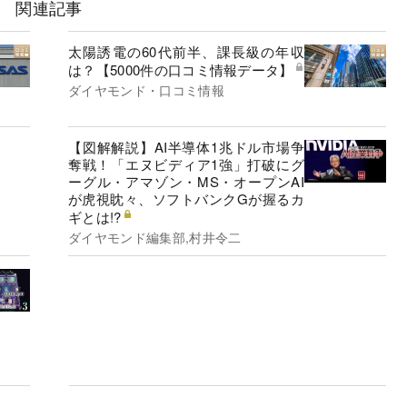
関連記事
太陽誘電の60代前半、課長級の年収
は？【5000件の口コミ情報データ】
ダイヤモンド・口コミ情報
【図解解説】AI半導体1兆ドル市場争
奪戦！「エヌビディア1強」打破にグ
ーグル・アマゾン・MS・オープンAI
が虎視眈々、ソフトバンクGが握るカ
ギとは!?
ダイヤモンド編集部,村井令二