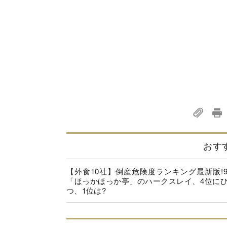
おす
【外食10社】倒産危険度ランキング最新版!
「ほっかほっか亭」のハークスレイ、4位に
つ、1位は?