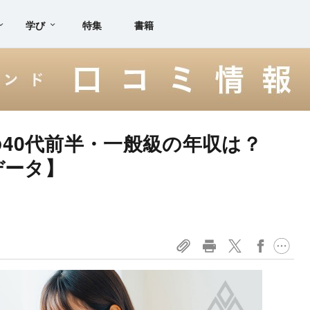
学び
特集
書籍
40代前半・一般級の年収は？
データ】