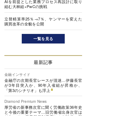
AIを前提とした業務プロセス再設計に取り
組む大林組×PwCの挑戦
立替精算率25％→7％、ヤンマーを変えた
購買改革の全貌を公開
一覧を見る
最新記事
金融インサイド
金融庁の次期長官レースが混迷…伊藤長官
が3年目突入か、90年入省組が昇格か、
「第3のシナリオ」も浮上
Diamond Premium News
厚労省の新事務次官に聞く労働政策36年史
と今後の重要テーマ…旧労働省出身次官は