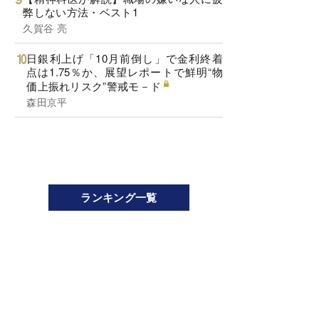
弊しない方法・ベスト1
久賀谷 亮
日銀利上げ「10月前倒し」で金利終着
点は1.75％か、展望レポートで鮮明“物
価上振れリスク”警戒モ－ド
森田京平
ランキング一覧