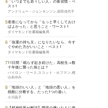
「いつまでも若々しい人」の食習慣・ベ
スト1
アンドリュー・ジェンキンソン,岩田佳代子
老後になってから「もっと早くしておけ
ばよかった」と思うこと・ワースト1
ダイヤモンド社書籍編集局
「強運の持ち主」になりたいなら、今す
ぐやめた方がいいこと・ベスト1
ダイヤモンド社書籍編集局
11日間「眠らず起き続けた」高校生→数
十年後に襲った病とは？
バイロン・リース,スコット・ホフマン,梶
山あゆみ
「地頭のいい人」と「地頭の悪い人」を
残酷に分断する、たった1つの違い。
小川晶子
【精神科医が解説】職場の嫌いな人に疲