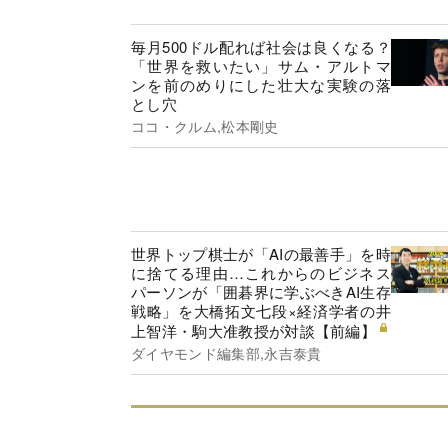
毎月500ドル配れば社会は良くなる？
「世界を救いたい」サム・アルトマ
ンを前のめりにした壮大な実験の落
とし穴
ココ・クルム,松本剛史
世界トップ棋士が「AIの最善手」を時
に捨てる理由…これからのビジネス
パーソンが「囲碁界に学ぶべきAI生存
戦略」を大橋拓文七段×経済学者の井
上智洋・駒大准教授が対談【前編】
ダイヤモンド編集部,永吉泰貴