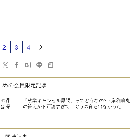
2
3
4
すめの会員限定記事
緊の課
「残業キャンセル界隈」ってどうなの?→岸谷蘭丸
害は深
の答えがド正論すぎて、ぐうの音も出なかった!
関連記事