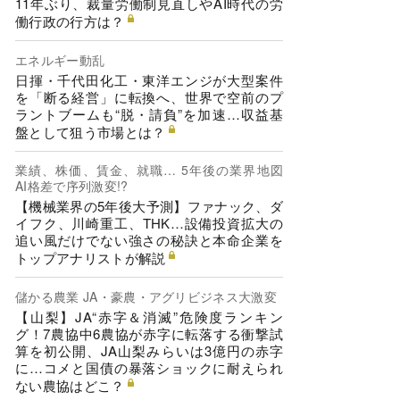
11年ぶり、裁量労働制見直しやAI時代の労
働行政の行方は？
エネルギー動乱
日揮・千代田化工・東洋エンジが大型案件
を「断る経営」に転換へ、世界で空前のプ
ラントブームも“脱・請負”を加速…収益基
盤として狙う市場とは？
業績、株価、賃金、就職… 5年後の業界地図
AI格差で序列激変!?
【機械業界の5年後大予測】ファナック、ダ
イフク、川崎重工、THK…設備投資拡大の
追い風だけでない強さの秘訣と本命企業を
トップアナリストが解説
儲かる農業 JA・豪農・アグリビジネス大激変
【山梨】JA“赤字＆消滅”危険度ランキン
グ！7農協中6農協が赤字に転落する衝撃試
算を初公開、JA山梨みらいは3億円の赤字
に…コメと国債の暴落ショックに耐えられ
ない農協はどこ？