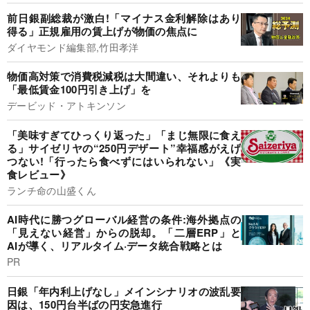
前日銀副総裁が激白!「マイナス金利解除はあり
得る」正規雇用の賃上げが物価の焦点に
ダイヤモンド編集部,竹田孝洋
物価高対策で消費税減税は大間違い、それよりも
「最低賃金100円引き上げ」を
デービッド・アトキンソン
「美味すぎてひっくり返った」「まじ無限に食え
る」サイゼリヤの“250円デザート”幸福感がえげ
つない!「行ったら食べずにはいられない」《実
食レビュー》
ランチ命の山盛くん
AI時代に勝つグローバル経営の条件:海外拠点の
「見えない経営」からの脱却。「二層ERP」と
AIが導く、リアルタイム·データ統合戦略とは
PR
日銀「年内利上げなし」メインシナリオの波乱要
因は、150円台半ばの円安急進行