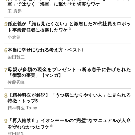
軍」ではなく「海軍」に撃たせた切実なワケ
王 彦麟
孫正義が「顔も見たくない」と激怒した20代社員をロボッ
ト事業責任者に抜擢したワケ
小倉健一
本当に幸せになれる考え方・ベスト1
柴田賢三
母親が多額の現金をプレゼント→断る息子に告げられた
「衝撃の事実」【マンガ】
佐藤秀峰
【精神科医が解説】「うつ病になりやすい人」に見られる
特徴・トップ5
精神科医 Tomy
「再入館禁止」イオンモールの“完璧”なマニュアルが人命
を守れなかったワケ
窪田順生