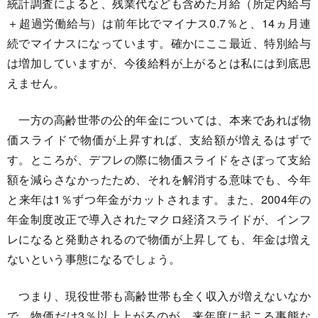
統計調査によると、残業代なども含めた月給（所定内給与
＋超過労働給与）は前年比でマイナス0.7％と、14ヵ月連
続でマイナスになっています。確かにここ最近、特別給与
は増加していますが、今後給料が上がるとは私には到底思
えません。
一方の高齢世帯の公的年金については、本来であれば物
価スライドで物価が上昇すれば、支給額が増えるはずで
す。ところが、デフレの際に物価スライドをさぼって支給
額を減らさなかったため、それを解消する意味でも、今年
と来年は1％ずつ年金がカットされます。また、2004年の
年金制度改正で導入されたマクロ経済スライドが、インフ
レになると発動されるので物価が上昇しても、年金は増え
ないという事態になるでしょう。
つまり、現役世帯も高齢世帯も全く収入が増えないなか
で、物価だけ3％以上上がるのが、来年度に起こる事態な