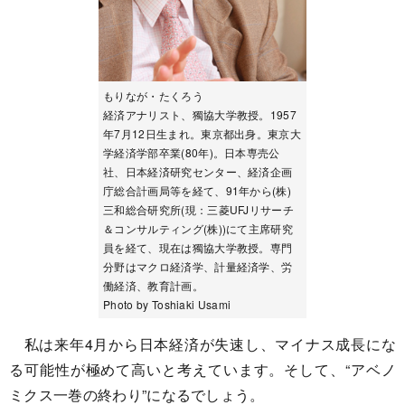
もりなが・たくろう
経済アナリスト、獨協大学教授。1957
年7月12日生まれ。東京都出身。東京大
学経済学部卒業(80年)。日本専売公
社、日本経済研究センター、経済企画
庁総合計画局等を経て、91年から(株)
三和総合研究所(現：三菱UFJリサーチ
＆コンサルティング(株))にて主席研究
員を経て、現在は獨協大学教授。専門
分野はマクロ経済学、計量経済学、労
働経済、教育計画。
Photo by Toshiaki Usami
私は来年4月から日本経済が失速し、マイナス成長にな
る可能性が極めて高いと考えています。そして、“アベノ
ミクス一巻の終わり”になるでしょう。