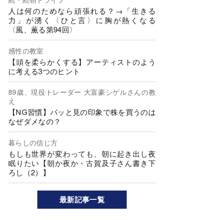
人は何のためなら頑張れる？→「生きる
力」が湧く〈ひと言〉に胸が熱くなる
〈風、薫る第94回〉
感性の教室
【頭を柔らかくする】アーティストのよう
に考える3つのヒント
89歳、現役トレーダー 大富豪シゲルさんの教
え
【NG習慣】パッと見の印象で株を買うのは
なぜダメなの？
暮らしの信じ方
もしも世界が変わっても、朝に起き出し夜
眠りたい【朝か夜か・古賀及子さん書き下
ろし（2）】
最新記事一覧