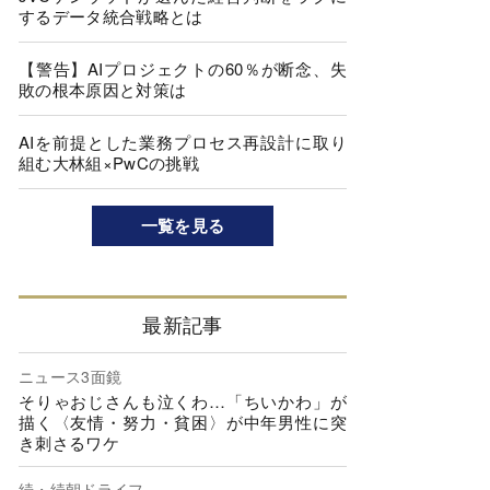
するデータ統合戦略とは
【警告】AIプロジェクトの60％が断念、失
敗の根本原因と対策は
AIを前提とした業務プロセス再設計に取り
組む大林組×PwCの挑戦
一覧を見る
最新記事
ニュース3面鏡
そりゃおじさんも泣くわ…「ちいかわ」が
描く〈友情・努力・貧困〉が中年男性に突
き刺さるワケ
続・続朝ドライフ