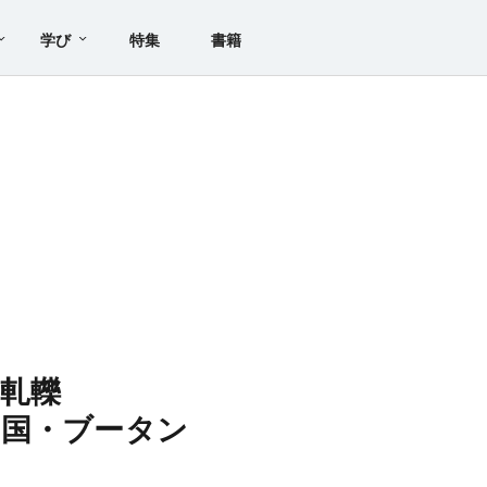
学び
特集
書籍
軋轢
る国・ブータン