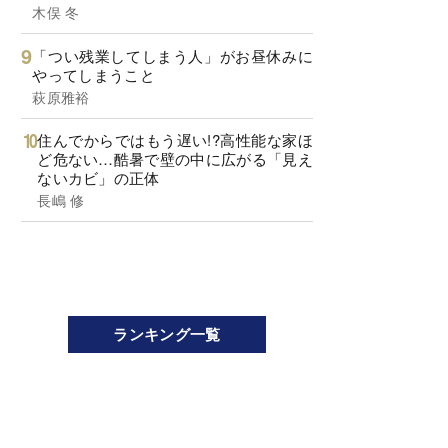
木俣 冬
「つい残業してしまう人」がお昼休みに
やってしまうこと
萩原雅裕
住んでからではもう遅い!?高性能な家ほ
ど危ない…酷暑で壁の中に広がる「見え
ないカビ」の正体
長嶋 修
ランキング一覧