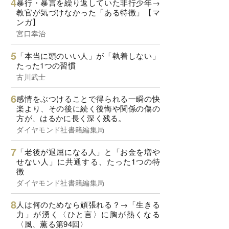
暴行・暴言を繰り返していた非行少年→
教官が気づけなかった「ある特徴」【マ
ンガ】
宮口幸治
「本当に頭のいい人」が「執着しない」
たった1つの習慣
古川武士
感情をぶつけることで得られる一瞬の快
楽より、その後に続く後悔や関係の傷の
方が、はるかに長く深く残る。
ダイヤモンド社書籍編集局
「老後が退屈になる人」と「お金を増や
せない人」に共通する、たった1つの特
徴
ダイヤモンド社書籍編集局
人は何のためなら頑張れる？→「生きる
力」が湧く〈ひと言〉に胸が熱くなる
〈風、薫る第94回〉