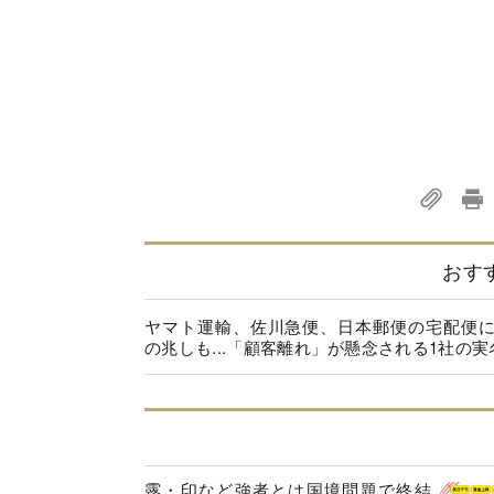
おす
ヤマト運輸、佐川急便、日本郵便の宅配便
の兆しも...「顧客離れ」が懸念される1社の実
露・印など強者とは国境問題で終結