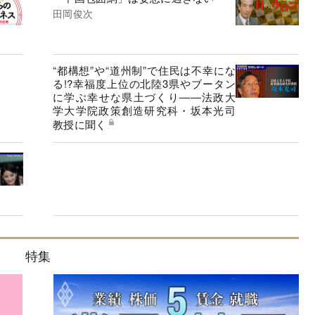
田岡俊次
“都構想”や“道州制”で住民は不幸にな
る!?幸福度上位の北陸3県やブータン
に学ぶ幸せな県土づくり――法政大
学大学院政策創造研究科・坂本光司
教授に聞く
特集