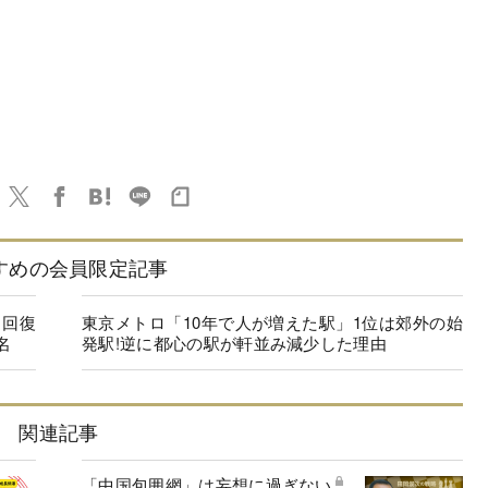
すめの会員限定記事
に回復
東京メトロ「10年で人が増えた駅」1位は郊外の始
名
発駅!逆に都心の駅が軒並み減少した理由
関連記事
「中国包囲網」は妄想に過ぎない