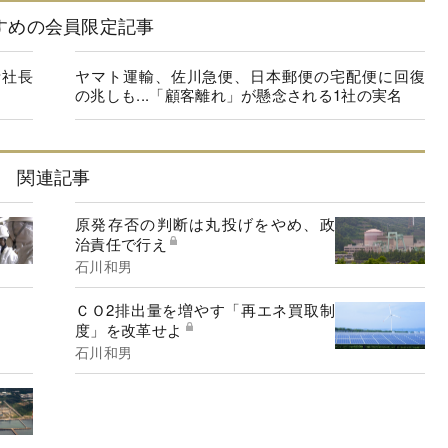
すめの会員限定記事
セ社長
ヤマト運輸、佐川急便、日本郵便の宅配便に回復
の兆しも...「顧客離れ」が懸念される1社の実名
関連記事
原発存否の判断は丸投げをやめ、政
治責任で行え
石川和男
ＣＯ2排出量を増やす「再エネ買取制
度」を改革せよ
石川和男