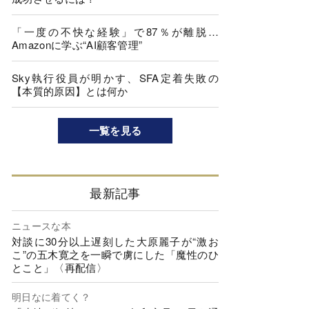
「一度の不快な経験」で87％が離脱…
Amazonに学ぶ“AI顧客管理”
Sky執行役員が明かす、SFA定着失敗の
【本質的原因】とは何か
一覧を見る
最新記事
ニュースな本
対談に30分以上遅刻した大原麗子が“激お
こ”の五木寛之を一瞬で虜にした「魔性のひ
とこと」〈再配信〉
明日なに着てく？