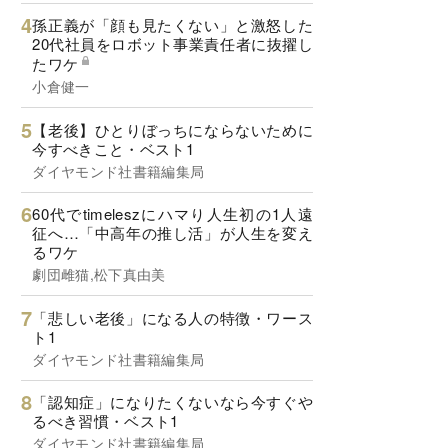
孫正義が「顔も見たくない」と激怒した
20代社員をロボット事業責任者に抜擢し
たワケ
小倉健一
【老後】ひとりぼっちにならないために
今すべきこと・ベスト1
ダイヤモンド社書籍編集局
60代でtimeleszにハマり人生初の1人遠
征へ…「中高年の推し活」が人生を変え
るワケ
劇団雌猫,松下真由美
「悲しい老後」になる人の特徴・ワース
ト1
ダイヤモンド社書籍編集局
「認知症」になりたくないなら今すぐや
るべき習慣・ベスト1
ダイヤモンド社書籍編集局