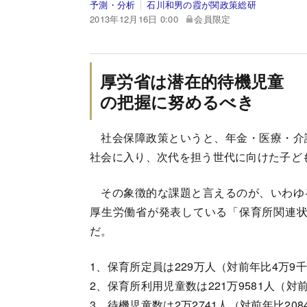
予測・分析
石川和男の霞が関政策総研
2013年12月16日 0:00
会員限定
厚労省は潜在的待機児童
の把握に努めるべき
社会保障政策というと、年金・医療・介
社会に入り、次代を担う世代に向けた子ど
その象徴的な課題と言えるのが、いわゆ
厚生労働省が発表している「保育所関連状
だ。
1、保育所定員は229万人（対前年比
2、保育所利用児童数は221万9581人（対
3、待機児童数は2万2741人（対前年比20