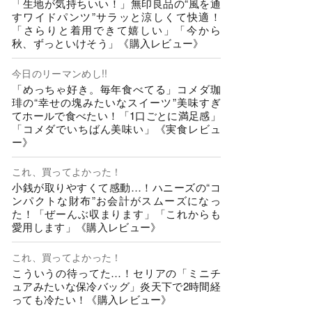
「生地が気持ちいい！」無印良品の“風を通
すワイドパンツ”サラッと涼しくて快適！
「さらりと着用できて嬉しい」「今から
秋、ずっといけそう」《購入レビュー》
今日のリーマンめし!!
「めっちゃ好き。毎年食べてる」コメダ珈
琲の“幸せの塊みたいなスイーツ”美味すぎ
てホールで食べたい！「1口ごとに満足感」
「コメダでいちばん美味い」《実食レビュ
ー》
これ、買ってよかった！
小銭が取りやすくて感動…！ハニーズの“コ
ンパクトな財布”お会計がスムーズになっ
た！「ぜーんぶ収まります」「これからも
愛用します」《購入レビュー》
これ、買ってよかった！
こういうの待ってた…！セリアの「ミニチ
ュアみたいな保冷バッグ」炎天下で2時間経
っても冷たい！《購入レビュー》