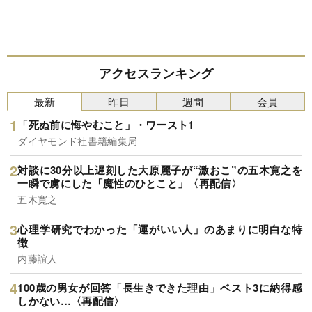
アクセスランキング
最新
昨日
週間
会員
「死ぬ前に悔やむこと」・ワースト1
ダイヤモンド社書籍編集局
対談に30分以上遅刻した大原麗子が“激おこ”の五木寛之を
一瞬で虜にした「魔性のひとこと」〈再配信〉
五木寛之
心理学研究でわかった「運がいい人」のあまりに明白な特
徴
内藤誼人
100歳の男女が回答「長生きできた理由」ベスト3に納得感
しかない…〈再配信〉