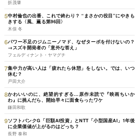
折茂肇
中村倫也の出番、これで終わり？ “まさかの役目”にやきも
きする〈風、薫る第96回〉
木俣 冬
パワー不足のジムニーノマド、なぜターボを付けないの？
→スズキ開発者の「意外な答え」
フェルディナント・ヤマグチ
集中力が高い人は「疲れたら休憩」をしない。では、いつ
休む？
戸田大介
かわいいのに、絶望的すぎる…原作未読で『映画ちいか
わ』に挑んだら、開始早々に面食らったワケ
鎌田和歌
ソフトバンクG「巨額AI投資」とNTT「小型国産AI」1年後
に企業価値が上がるのはどっち？
長野 泰和