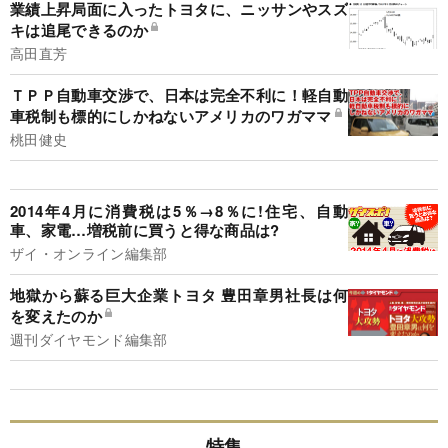
業績上昇局面に入ったトヨタに、ニッサンやスズ
キは追尾できるのか
高田直芳
ＴＰＰ自動車交渉で、日本は完全不利に！軽自動
車税制も標的にしかねないアメリカのワガママ
桃田健史
2014年4月に消費税は5％→8％に!住宅、自動
車、家電…増税前に買うと得な商品は?
ザイ・オンライン編集部
地獄から蘇る巨大企業トヨタ 豊田章男社長は何
を変えたのか
週刊ダイヤモンド編集部
特集