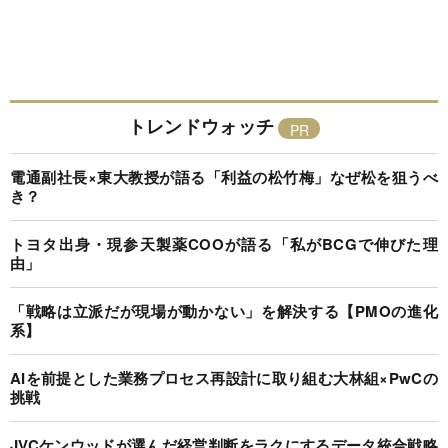
トレンドウォッチ
電通副社長×東大教授が語る「利益の松竹梅」なぜ松を狙うべ
き？
トヨタ出身・現参天製薬COOが語る「私がBCGで伸びた理
由」
「戦略は立派だが現場が動かない」を解決する【PMOの進化
系】
AIを前提とした業務プロセス再設計に取り組む大林組×PwCの
挑戦
JVCケンウッドが選んだ経営判断をラクにするデータ統合戦略