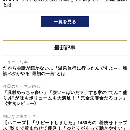
とは
一覧を見る
最新記事
ニュースな本
だから会話が続かない…「温泉旅行に行ったんですよ～」雑
談ベタがやる“最初の一言”とは
今日のリーマンめし!!
「具材めっちゃ多い」「腹いっぱいだァ」すき家の“てんこ盛
り丼”が味もボリュームも大満足！「完全栄養食だろコレ」
《実食レビュー》
明日なに着てく？
【ハニーズ】「リピートしました」1480円の“着痩せトップ
ス”秋まで着まわせて優秀！「ゆとりがあって動きやすい」