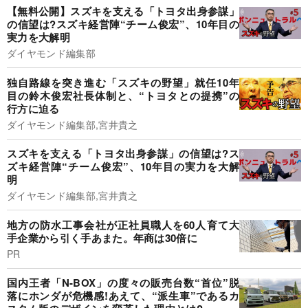
【無料公開】スズキを支える「トヨタ出身参謀」
の信望は?スズキ経営陣“チーム俊宏”、10年目の
実力を大解明
ダイヤモンド編集部
独自路線を突き進む「スズキの野望」就任10年
目の鈴木俊宏社長体制と、“トヨタとの提携”の
行方に迫る
ダイヤモンド編集部,宮井貴之
スズキを支える「トヨタ出身参謀」の信望は?ス
ズキ経営陣“チーム俊宏”、10年目の実力を大解
明
ダイヤモンド編集部,宮井貴之
地方の防水工事会社が正社員職人を60人育て大
手企業から引く手あまた。年商は30倍に
PR
国内王者「N-BOX」の度々の販売台数“首位”脱
落にホンダが危機感!あえて、“派生車”であるカ