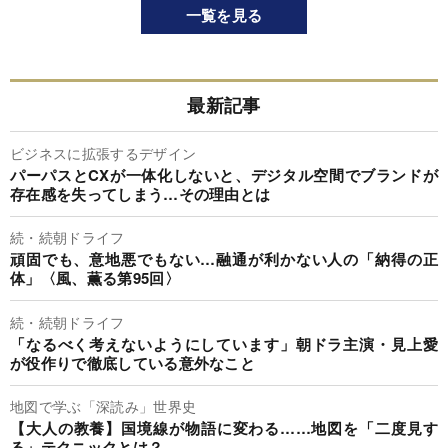
一覧を見る
最新記事
ビジネスに拡張するデザイン
パーパスとCXが一体化しないと、デジタル空間でブランドが
存在感を失ってしまう…その理由とは
続・続朝ドライフ
頑固でも、意地悪でもない…融通が利かない人の「納得の正
体」〈風、薫る第95回〉
続・続朝ドライフ
「なるべく考えないようにしています」朝ドラ主演・見上愛
が役作りで徹底している意外なこと
地図で学ぶ「深読み」世界史
【大人の教養】国境線が物語に変わる……地図を「二度見す
る」テクニックとは？