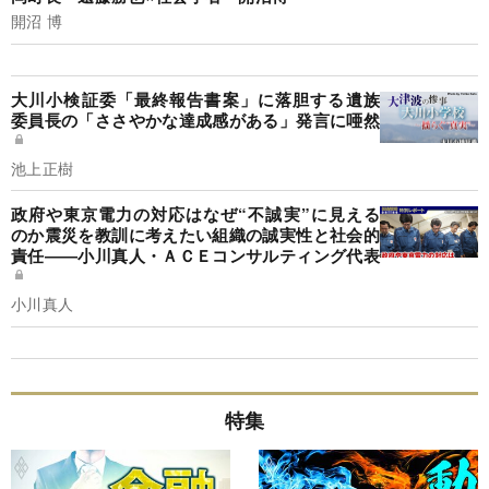
開沼 博
大川小検証委「最終報告書案」に落胆する遺族
委員長の「ささやかな達成感がある」発言に唖然
池上正樹
政府や東京電力の対応はなぜ“不誠実”に見える
のか震災を教訓に考えたい組織の誠実性と社会的
責任――小川真人・ＡＣＥコンサルティング代表
小川真人
特集