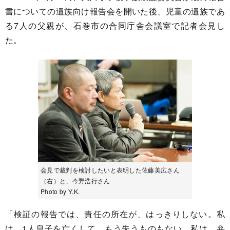
書についての遺族向け報告会を開いた後、児童の遺族であ
る7人の父親が、石巻市の合同庁舎会議室で記者会見し
た。
会見で裁判を検討したいと表明した佐藤美広さん
（右）と、今野浩行さん
Photo by Y.K.
「検証の報告では、責任の所在が、はっきりしない。私
は、1人息子を亡くして、もう失うものもない。私は、弁