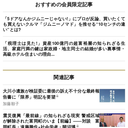
おすすめの会員限定記事
「5ドアなんかジムニーじゃない!」にプロが反論、買いたくて
も買えないクルマ「ジムニーノマド」を推せる“10センチの違
い”とは?
「税理士は見た!」資産100億円の超富裕層の知られざる生
活、家庭円満の鍵は家政婦・地主同士の結婚が多い裏事情・
高級ホテル住まいの理由...
関連記事
大川小遺族が検証委に最後の訴え不十分な最終報
告書に「限界」明記を要望
加藤順子
震災復興「最前線」の知られざる現実 警戒区域
が解除された富岡町のいま【前編】――対談 富
岡町長・遠藤勝也×社会学者・開沼博