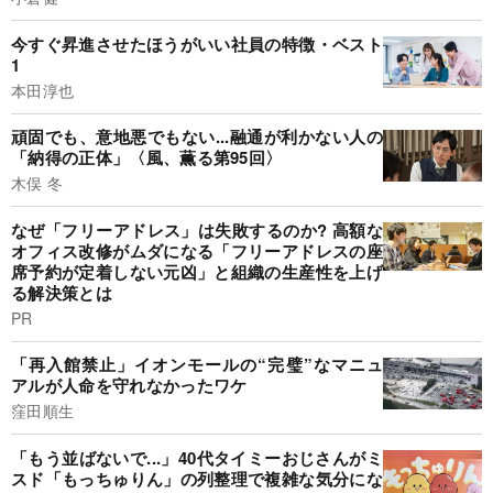
今すぐ昇進させたほうがいい社員の特徴・ベスト
1
本田淳也
頑固でも、意地悪でもない...融通が利かない人の
「納得の正体」〈風、薫る第95回〉
木俣 冬
なぜ「フリーアドレス」は失敗するのか? 高額な
オフィス改修がムダになる「フリーアドレスの座
席予約が定着しない元凶」と組織の生産性を上げ
る解決策とは
PR
「再入館禁止」イオンモールの“完璧”なマニュ
アルが人命を守れなかったワケ
窪田順生
「もう並ばないで...」40代タイミーおじさんがミ
スド「もっちゅりん」の列整理で複雑な気分にな