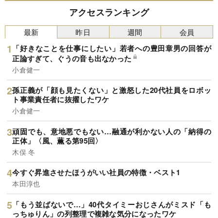
アクセスランキング
最新
昨日
週間
会員
「好きなことを仕事にしたい」若者への豊田章男の回答が
正論すぎて、ぐうの音も出なかった
小倉健一
孫正義が「顔も見たくない」と激怒した20代社員をロボッ
ト事業責任者に抜擢したワケ
小倉健一
頑固でも、意地悪でもない…融通が利かない人の「納得の
正体」〈風、薫る第95回〉
木俣 冬
今すぐ昇進させたほうがいい社員の特徴・ベスト1
本田淳也
「もう並ばないで…」40代タイミーおじさんがミスド「も
っちゅりん」の列整理で複雑な気分になったワケ