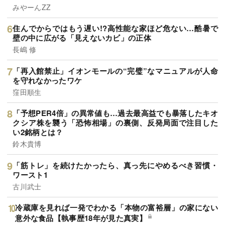
みやーんZZ
住んでからではもう遅い!?高性能な家ほど危ない…酷暑で
壁の中に広がる「見えないカビ」の正体
長嶋 修
「再入館禁止」イオンモールの“完璧”なマニュアルが人命
を守れなかったワケ
窪田順生
「予想PER4倍」の異常値も…過去最高益でも暴落したキオ
クシア株を襲う「恐怖相場」の裏側、反発局面で注目した
い2銘柄とは？
鈴木貴博
「筋トレ」を続けたかったら、真っ先にやめるべき習慣・
ワースト1
古川武士
冷蔵庫を見れば一発でわかる「本物の富裕層」の家にない
意外な食品【執事歴18年が見た真実】