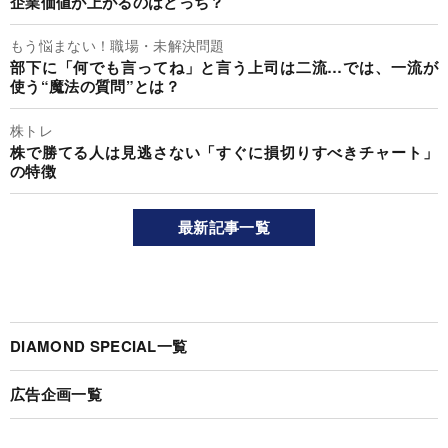
する〈風、薫る第96回〉
Lifestyle Analysis
かわいいのに、絶望的すぎる…原作未読で『映画ちいかわ』
に挑んだら、開始早々に面食らったワケ
Lifestyle Analysis
ソフトバンクG「巨額AI投資」とNTT「小型国産AI」1年後に
企業価値が上がるのはどっち？
もう悩まない！職場・未解決問題
部下に「何でも言ってね」と言う上司は二流…では、一流が
使う“魔法の質問”とは？
株トレ
株で勝てる人は見逃さない「すぐに損切りすべきチャート」
の特徴
最新記事一覧