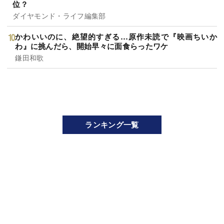
五木寛之
【無料公開】《スクープ》台湾ホンハイも日産に買収を提
案！ホンダとの統合交渉の裏で日産が滑り込ませた「買収
防衛条項」
ダイヤモンド編集部
年収が高い小売り企業ランキング2025【200社完全版】
「すき家」のゼンショー、「丸亀製麺」のトリドールは何
位？
ダイヤモンド・ライフ編集部
かわいいのに、絶望的すぎる…原作未読で『映画ちいか
わ』に挑んだら、開始早々に面食らったワケ
鎌田和歌
ランキング一覧