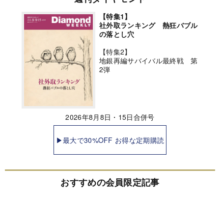
【特集1】
社外取ランキング 熱狂バブル
の落とし穴
【特集2】
地銀再編サバイバル最終戦 第
2弾
2026年8月8日・15日合併号
▶最大で30%OFF お得な定期購読
おすすめの会員限定記事
「キャアアァァ !」東京ディズニーで女子中学生が悲鳴!「何
してるんですか?」へのスタッフの“神回答”