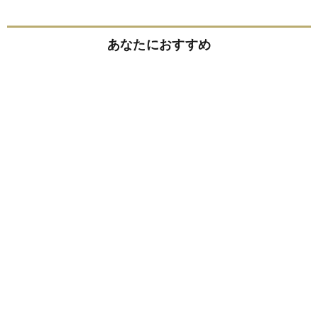
あなたにおすすめ
パワー不足のジムニーノマド、なぜターボを付け
ないの?→スズキ開発者の「意外な答え」
フェルディナント・ヤマグチ
「死ぬ前に悔やむこと」・ワースト1
ダイヤモンド社書籍編集局
孫正義が「顔も見たくない」と激怒した20代社
員をロボット事業責任者に抜擢したワケ
小倉健一
心理学研究でわかった「運がいい人」のあまりに
明白な特徴
内藤誼人
なぜ「フリーアドレス」は失敗するのか? 高額な