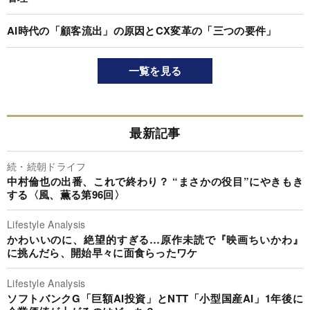
「戦略は立派だが現場が動かない」を解決する【PMOの進化
系】
中外製薬CEOが明かす生存戦略と【変化に強い組織の作り
方】は？
「一度の不快な経験」で87％が離脱…Amazonに学ぶ“AI顧客
管理”
AI時代の「顧客流出」の原因とCX変革の「三つの要件」
一覧を見る
最新記事
続・続朝ドライフ
中村倫也の出番、これで終わり？ “まさかの役目”にやきもき