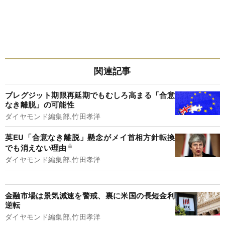
「人を食べるクマ」を山から街に追い出している“意外な動
物”の正体とは?〈2025年度9位〉
関連記事
ブレグジット期限再延期でもむしろ高まる「合意
なき離脱」の可能性
ダイヤモンド編集部,竹田孝洋
英EU「合意なき離脱」懸念がメイ首相方針転換
でも消えない理由
ダイヤモンド編集部,竹田孝洋
金融市場は景気減速を警戒、裏に米国の長短金利
逆転
ダイヤモンド編集部,竹田孝洋