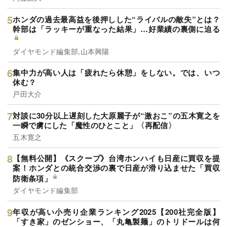
ダイヤモンド社書籍編集局
孫正義が「顔も見たくない」と激怒した20代社員をロボッ
ト事業責任者に抜擢したワケ
小倉健一
心理学研究でわかった「運がいい人」のあまりに明白な特
徴
内藤誼人
ホンダの過去最高益を後押しした“ライバルの敵失”とは？
幹部は「ラッキーが重なった結果」…好業績の裏側に迫る
ダイヤモンド編集部,山本興陽
集中力が高い人は「疲れたら休憩」をしない。では、いつ
休む？
戸田大介
対談に30分以上遅刻した大原麗子が“激おこ”の五木寛之を
一瞬で虜にした「魔性のひとこと」〈再配信〉