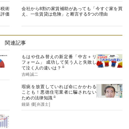
節税術
会社から8割の家賃補助があっても「今すぐ家を買
税評価
え、一生賃貸は危険」と断言する5つの理由
関連記事
もはや住み替えの新定番「中古＋リ
フォーム」 成功して笑う人と失敗し
て泣く人の違いは？
吉崎誠二
瑕疵を放置していれば命にかかわる
ことも！悪徳住宅業者に騙されない
ための法律知識
鐘築 優[弁護士]