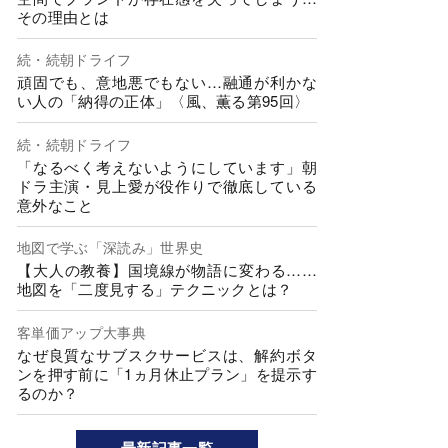
その理由とは
続・続朝ドライフ
頑固でも、意地悪でもない…融通が利かな
い人の「納得の正体」〈風、薫る第95回〉
続・続朝ドライフ
「なるべく考えないようにしています」朝
ドラ主演・見上愛が役作りで徹底している
意外なこと
地図で学ぶ「深読み」世界史
【大人の教養】国境線が物語に変わる……
地図を「二度見する」テクニックとは？
客単価アップ大事典
なぜ良質なサブスクサービスは、解約ボタ
ンを押す前に「1ヵ月休止プラン」を提示す
るのか？
最新記事一覧