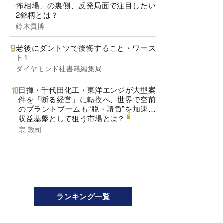
怖相場」の裏側、反発局面で注目したい
2銘柄とは？
鈴木貴博
老後にダントツで後悔すること・ワース
ト1
ダイヤモンド社書籍編集局
日揮・千代田化工・東洋エンジが大型案
件を「断る経営」に転換へ、世界で空前
のプラントブームも“脱・請負”を加速…
収益基盤として狙う市場とは？
宗 敦司
ランキング一覧