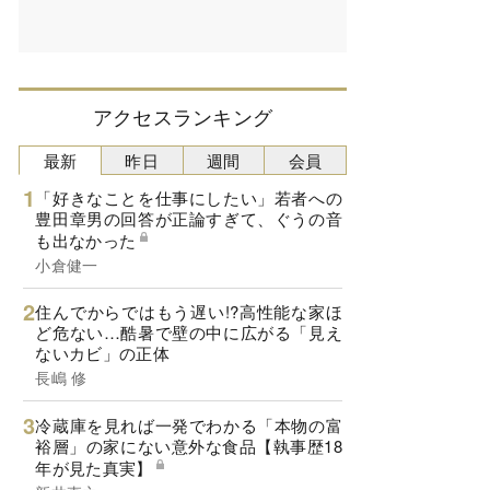
アクセスランキング
最新
昨日
週間
会員
「好きなことを仕事にしたい」若者への
豊田章男の回答が正論すぎて、ぐうの音
も出なかった
小倉健一
住んでからではもう遅い!?高性能な家ほ
ど危ない…酷暑で壁の中に広がる「見え
ないカビ」の正体
長嶋 修
冷蔵庫を見れば一発でわかる「本物の富
裕層」の家にない意外な食品【執事歴18
年が見た真実】