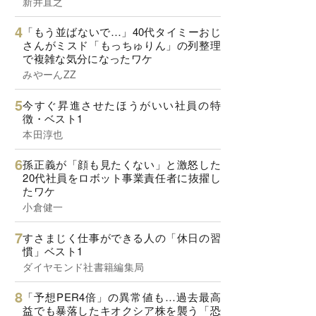
新井直之
「もう並ばないで…」40代タイミーおじ
さんがミスド「もっちゅりん」の列整理
で複雑な気分になったワケ
みやーんZZ
今すぐ昇進させたほうがいい社員の特
徴・ベスト1
本田淳也
孫正義が「顔も見たくない」と激怒した
20代社員をロボット事業責任者に抜擢し
たワケ
小倉健一
すさまじく仕事ができる人の「休日の習
慣」ベスト1
ダイヤモンド社書籍編集局
「予想PER4倍」の異常値も…過去最高
益でも暴落したキオクシア株を襲う「恐