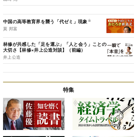
中国の高等教育界を襲う「代ゼミ」現象
莫 邦富
林修が共感した「足を運ぶ」「人と会う」ことの
大切さ【林修×井上公造対談】（前編）
井上公造
特集