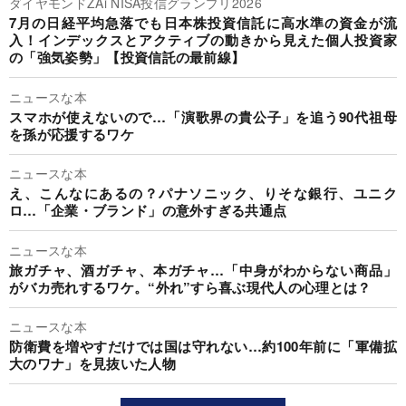
ダイヤモンドZAi NISA投信グランプリ2026
7月の日経平均急落でも日本株投資信託に高水準の資金が流
入！インデックスとアクティブの動きから見えた個人投資家
の「強気姿勢」【投資信託の最前線】
ニュースな本
スマホが使えないので…「演歌界の貴公子」を追う90代祖母
を孫が応援するワケ
ニュースな本
え、こんなにあるの？パナソニック、りそな銀行、ユニク
ロ…「企業・ブランド」の意外すぎる共通点
ニュースな本
旅ガチャ、酒ガチャ、本ガチャ…「中身がわからない商品」
がバカ売れするワケ。“外れ”すら喜ぶ現代人の心理とは？
ニュースな本
防衛費を増やすだけでは国は守れない…約100年前に「軍備拡
大のワナ」を見抜いた人物