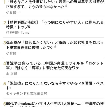
「好きなことを仕事にしたい」若者への豊田章男の回答が
正論すぎて、ぐうの音も出なかった
小倉健一
【精神科医が解説】「うつ病になりやすい人」に見られる
特徴・トップ5
精神科医 Tomy
孫正義が「顔も見たくない」と激怒した20代社員をロボッ
ト事業責任者に抜擢したワケ
小倉健一
習近平は焦っている…中国が弾道ミサイルを「ロケット
軍」ではなく「海軍」に撃たせた切実なワケ
王 彦麟
「認知症」になりたくないなら今すぐやるべき習慣・ベス
ト1
ダイヤモンド社書籍編集局
60代でtimeleszにハマり人生初の1人遠征へ…「中高年の推