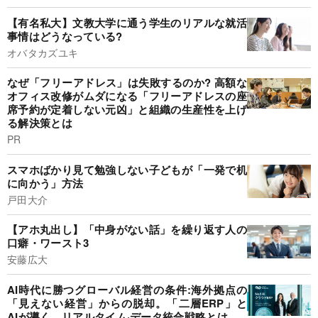
【有名私大】文教大学に通う学生のリアルな就活
事情はどうなっている?
オバタカズユキ
なぜ「フリーアドレス」は失敗するのか? 高額な
オフィス改修がムダになる「フリーアドレスの座
席予約が定着しない元凶」と組織の生産性を上げ
る解決策とは
PR
スマホばかり見て勉強しない子どもが「一発で机
に向かう」方法
戸田大介
【アホ丸出し】「中身がない話」を繰り返す人の
口癖・ワースト3
安藤広大
AI時代に勝つグローバル経営の条件:海外拠点の
「見えない経営」からの脱却。「二層ERP」と
AIが導く、リアルタイム·データ統合戦略とは