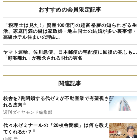
おすすめの会員限定記事
「税理士は見た!」資産100億円の超富裕層の知られざる生
活、家庭円満の鍵は家政婦・地主同士の結婚が多い裏事情・
高級ホテル住まいの理由...
ヤマト運輸、佐川急便、日本郵便の宅配便に回復の兆しも...
「顧客離れ」が懸念される1社の実名
関連記事
校舎を7割閉鎖する代ゼミが不動産業で有望視さ
れる皮肉
週刊ダイヤモンド編集部
代々木ゼミナールの「20校舎閉鎖」は何を教え
てくれるか？
山崎 元