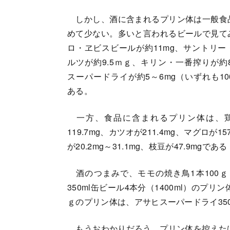
しかし、酒に含まれるプリン体は一般食
めて少ない。多いと言われるビールで見て
ロ・ヱビスビールが約11mg、サントリー
ルツが約9.5ｍｇ、キリン・一番搾りが約8
スーパードライが約5～6mg（いずれも10
ある。
一方、食品に含まれるプリン体は、鶏モモ肉
119.7mg、カツオが211.4mg、マグロが1
が20.2mg～31.1mg、枝豆が47.9mg
酒のつまみで、モモの焼き鳥1本100ｇ
350ml缶ビール4本分（1400ml）のプ
ｇのプリン体は、アサヒスーパードライ350m
もうおわかりだろう。プリン体を控えたけ