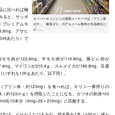
品に比べれば極
みると、サッポ
スーパーやコンビニの酒類コーナーでは「プリン体
・プレミアムモ
ゼロ」「糖質ゼロ」のアルコール飲料が百花繚乱だ
が……
.8mg、アサヒ
0mlあたり）で
が122.9mg、牛モモ肉が110.8mg、豚ヒレ肉が
57.4mg、マイワシが210.4ｇ、スルメイカが186.8mg、豆腐
である（いずれも100ｇあたり、以下同）。
（プリン体・約123mg）を食べれば、キリン一番搾りの
リン体（約123ｍｇ）を摂取したことになる。カツオの刺身100
l缶10本分（6mg×35＝210mg）に匹敵する。
れば、ビールよりつまみだ。焼き鳥を1本（100ｇ）減ら