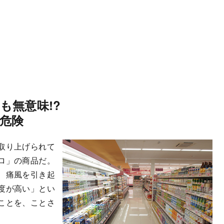
も無意味!?
危険
取り上げられて
ロ」の商品だ。
、痛風を引き起
度が高い」とい
ことを、ことさ