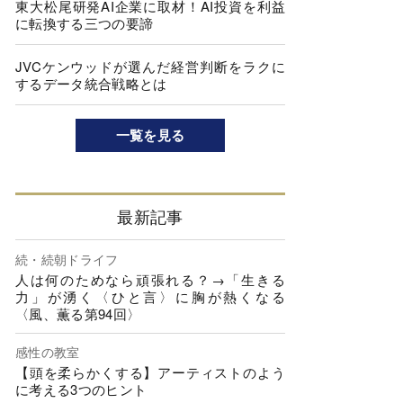
東大松尾研発AI企業に取材！AI投資を利益
に転換する三つの要諦
JVCケンウッドが選んだ経営判断をラクに
するデータ統合戦略とは
一覧を見る
最新記事
続・続朝ドライフ
人は何のためなら頑張れる？→「生きる
力」が湧く〈ひと言〉に胸が熱くなる
〈風、薫る第94回〉
感性の教室
【頭を柔らかくする】アーティストのよう
に考える3つのヒント