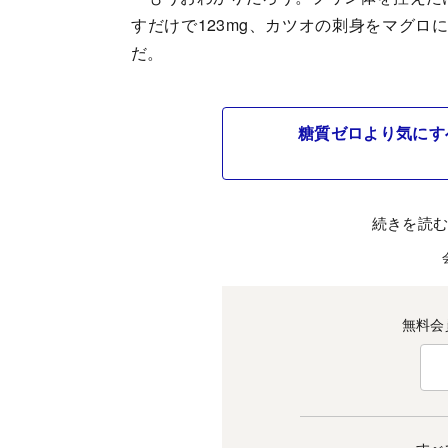
すだけで123mg、カツオの刺身をマグロ
だ。
糖質ゼロより気にす
続きを読
無料会
すべ