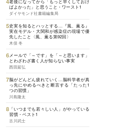
老後になってから「もっと早くしておけ
ばよかった」と思うこと・ワースト1
ダイヤモンド社書籍編集局
史実を知るとハッとする…『風、薫る』
実在モデル・大関和が感染症の現場で優
先したこと〈風、薫る第92回〉
木俣 冬
メールで「～です」を「～と思います」
とわざわざ書く人が知らない事実
西田延弘
脳がどんどん疲れていく…脳科学者が真
っ先にやめるべきと断言する「たった1
つの習慣」
川島隆太
「いつまでも若々しい人」がやっている
習慣・ベスト1
古川武士