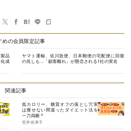
すめの会員限定記事
は製品
ヤマト運輸、佐川急便、日本郵便の宅配便に回復
旭化成
の兆しも...「顧客離れ」が懸念される1社の実名
関連記事
低カロリー、糖質オフの落とし穴実
は痩せない間違ったダイエット法を
一刀両断
笠井奈津子