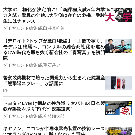
大学の二極化が決定的に!「新課程入試&年内学
力入試」驚異の全貌...大学側は存亡の危機、受験
生にはチャンス
ダイヤモンド編集部,臼井真粧美
【デロイト2トップが激白!後編】「工数で稼ぐ」
モデルは終焉へ、コンサルの総合商社化を進め
る!?AI時代を勝ち抜く新会社の「青写真」を初開
陳
ダイヤモンド編集部,重石岳史
警察装備機材で培った開発力から生まれた純国産
「熊撃退スプレー」が話題に
PR
トヨタとEV向け鋼材の特許巡り大バトル!日本製
鉄が訴訟を取り下げた“深謀遠慮”
ダイヤモンド編集部,今枝翔太郎
キヤノン、ニコンが半導体露光装置の技術レース
でオランダのASMLに勝てなかった理由