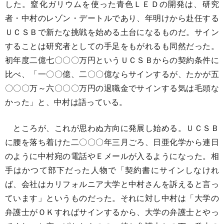
した。窒化ガリウムを使った青色ＬＥＤの開発は、研究
者・中村のレゾン・デートルであり、年明けから赴任する
ＵＣＳＢで新たな挑戦を始める土台になるものだ。サイン
することは研究者としての手足をもがれるも同然だった。
初年度二億七〇〇〇万円というＵＣＳＢからの契約条件に
比べ、「一〇〇億、二〇〇億ならサインするが、たかが五
〇〇〇万～六〇〇〇万円の退職金でサインする気は毛頭な
かった」と、中村は語っている。
ところが、これが思わぬ方向に発展し始める。ＵＣＳＢ
に腰を落ち着けた二〇〇〇年三月ごろ、日亜化学から連日
のように中村宛の電話やＥメールが入るようになった。相
手はかつて部下だった人物で「契約書にサインしなけれ
ば、会社はカリフォルニア大学と中村さんを訴えると言っ
ています」というものだった。それに対し中村は「大学の
弁護士がＯＫすればサインするから、大学の弁護士とやっ