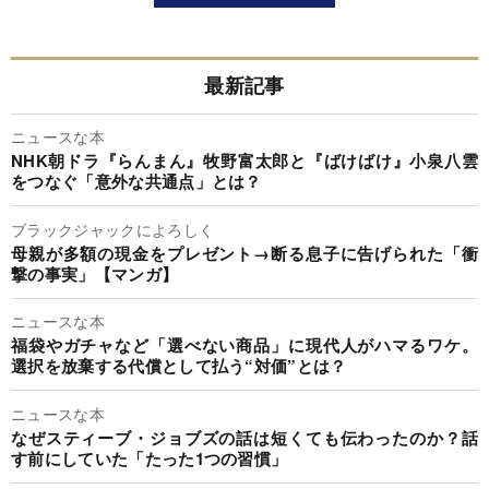
最新記事
ニュースな本
NHK朝ドラ『らんまん』牧野富太郎と『ばけばけ』小泉八雲
をつなぐ「意外な共通点」とは？
ブラックジャックによろしく
母親が多額の現金をプレゼント→断る息子に告げられた「衝
撃の事実」【マンガ】
ニュースな本
福袋やガチャなど「選べない商品」に現代人がハマるワケ。
選択を放棄する代償として払う“対価”とは？
ニュースな本
なぜスティーブ・ジョブズの話は短くても伝わったのか？話
す前にしていた「たった1つの習慣」