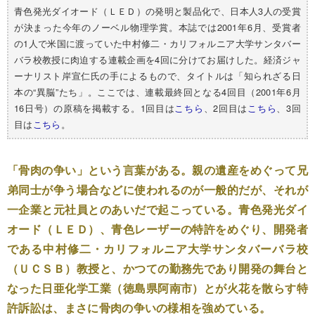
青色発光ダイオード（ＬＥＤ）の発明と製品化で、日本人3人の受賞
が決まった今年のノーベル物理学賞。本誌では2001年6月、受賞者
の1人で米国に渡っていた中村修二・カリフォルニア大学サンタバー
バラ校教授に肉迫する連載企画を4回に分けてお届けした。経済ジャ
ーナリスト岸宣仁氏の手によるもので、タイトルは「知られざる日
本の“異脳”たち」。ここでは、連載最終回となる4回目（2001年6月
16日号）の原稿を掲載する。1回目は
こちら
、2回目は
こちら
、3回
目は
こちら
。
「骨肉の争い」という言葉がある。親の遺産をめぐって兄
弟同士が争う場合などに使われるのが一般的だが、それが
一企業と元社員とのあいだで起こっている。青色発光ダイ
オード（ＬＥＤ）、青色レーザーの特許をめぐり、開発者
である中村修二・カリフォルニア大学サンタバーバラ校
（ＵＣＳＢ）教授と、かつての勤務先であり開発の舞台と
なった日亜化学工業（徳島県阿南市）とが火花を散らす特
許訴訟は、まさに骨肉の争いの様相を強めている。