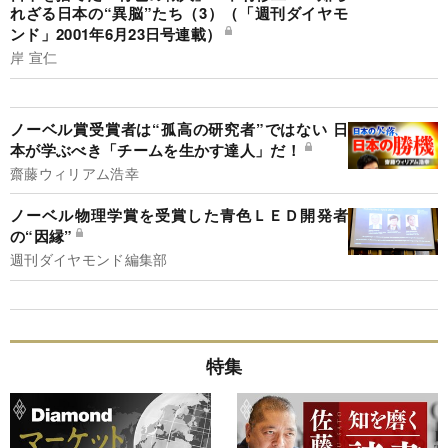
れざる日本の“異脳”たち（3）（「週刊ダイヤモ
ンド」2001年6月23日号連載）
岸 宣仁
ノーベル賞受賞者は“孤高の研究者”ではない 日
本が学ぶべき「チームを生かす達人」だ！
齋藤ウィリアム浩幸
ノーベル物理学賞を受賞した青色ＬＥＤ開発者
の“因縁”
週刊ダイヤモンド編集部
特集