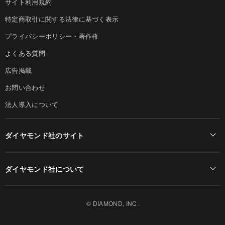
サイト利用規約
特定商取引に関する法律に基づく表示
プライバシーポリシー・著作権
よくある質問
広告掲載
お問い合わせ
法人導入について
ダイヤモンド社のサイト
Diamond Online(English)
ダイヤモンド社について
週刊ダイヤモンド
ダイヤモンド社TOP
DIAMONDハーバード・ビジネス・レビュー
© DIAMOND, INC.
会社概要
ダイヤモンドZAi（デジタル版）