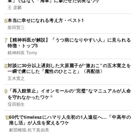
軍」ではなく「海軍」に撃たせた切実なワケ
王 彦麟
本当に幸せになれる考え方・ベスト1
柴田賢三
【精神科医が解説】「うつ病になりやすい人」に見られる
特徴・トップ5
精神科医 Tomy
対談に30分以上遅刻した大原麗子が“激おこ”の五木寛之を
一瞬で虜にした「魔性のひとこと」〈再配信〉
五木寛之
「再入館禁止」イオンモールの“完璧”なマニュアルが人命
を守れなかったワケ
窪田順生
60代でtimeleszにハマり人生初の1人遠征へ…「中高年の
推し活」が人生を変えるワケ
劇団雌猫,松下真由美