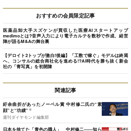
おすすめの会員限定記事
医薬品卸大手スズケンが買収した医療AIスタートアップ
medimoとは?音声入力により電子カルテを数秒で作成、経営
陣が語るM&Aの舞台裏
【デロイト2トップが激白!後編】「工数で稼ぐ」モデルは終焉
へ、コンサルの総合商社化を進める!?AI時代を勝ち抜く新会
社の「青写真」を初開陳
関連記事
紆余曲折があったノーベル賞 中村修二氏の“素
顔”と“功績”
週刊ダイヤモンド編集部
日本を捨てた「青色の職人」 中村修二――知ら