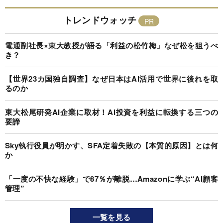
トレンドウォッチ
電通副社長×東大教授が語る「利益の松竹梅」なぜ松を狙うべ
き？
【世界23カ国独自調査】なぜ日本はAI活用で世界に後れを取
るのか
東大松尾研発AI企業に取材！AI投資を利益に転換する三つの
要諦
Sky執行役員が明かす、SFA定着失敗の【本質的原因】とは何
か
「一度の不快な経験」で87％が離脱…Amazonに学ぶ“AI顧客
管理”
一覧を見る