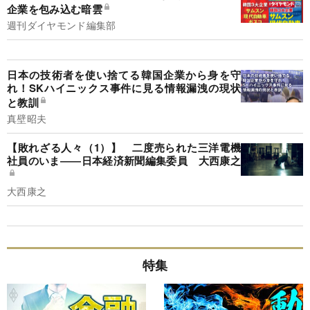
企業を包み込む暗雲
週刊ダイヤモンド編集部
日本の技術者を使い捨てる韓国企業から身を守
れ！SKハイニックス事件に見る情報漏洩の現状
と教訓
真壁昭夫
【敗れざる人々（1）】 二度売られた三洋電機
社員のいま――日本経済新聞編集委員 大西康之
大西康之
特集