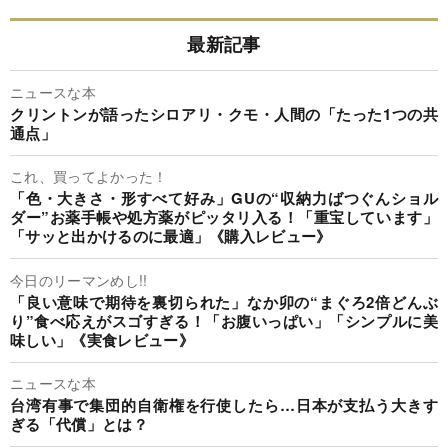
最新記事
ニュースな本
クリントンが語ったシロアリ・クモ・人間の「たった1つの共
通点」
これ、買ってよかった！
「色・大きさ・形すべて好み」GUの“収納力ばつぐんショル
ダー”お薬手帳や処方薬がピッタリ入る！「重宝しています」
「サッと出かけるのに最適」《購入レビュー》
今日のリーマンめし!!
「良い意味で期待を裏切られた」なか卯の“まぐろ2倍どんぶ
り”食べ応えがスゴすぎる！「お腹いっぱい」「シンプルに美
味しい」《実食レビュー》
ニュースな本
台湾有事で集団的自衛権を行使したら…日本が支払う大きす
ぎる「代償」とは？