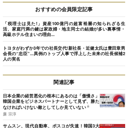
おすすめの会員限定記事
「税理士は見た!」資産100億円の超富裕層の知られざる生
活、家庭円満の鍵は家政婦・地主同士の結婚が多い裏事情・
高級ホテル住まいの理由...
トヨタがわずか3年での社長交代!新社長・近健太氏は豊田章男
会長の“忠臣”...異例のトップ人事で浮上した未来の社長候補2
人の実名
関連記事
日本企業の経営悪化の根本にあるのは「傲慢さ」
韓国企業をビジネスパートナーとして見ず、勝た
なければいけない敵としてしか見ていない
廉 宗淳
サムスン、現代自動車、ポスコが失速！韓国3大