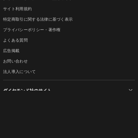
サイト利用規約
特定商取引に関する法律に基づく表示
プライバシーポリシー・著作権
よくある質問
広告掲載
お問い合わせ
法人導入について
ダイヤモンド社のサイト
Diamond Online(English)
ダイヤモンド社について
週刊ダイヤモンド
ダイヤモンド社TOP
DIAMONDハーバード・ビジネス・レビュー
© DIAMOND, INC.
会社概要
ダイヤモンドZAi（デジタル版）