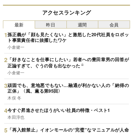
アクセスランキング
最新
昨日
週間
会員
孫正義が「顔も見たくない」と激怒した20代社員をロボッ
ト事業責任者に抜擢したワケ
小倉健一
「好きなことを仕事にしたい」若者への豊田章男の回答が
正論すぎて、ぐうの音も出なかった
小倉健一
頑固でも、意地悪でもない…融通が利かない人の「納得の
正体」〈風、薫る第95回〉
木俣 冬
今すぐ昇進させたほうがいい社員の特徴・ベスト1
本田淳也
「再入館禁止」イオンモールの“完璧”なマニュアルが人命