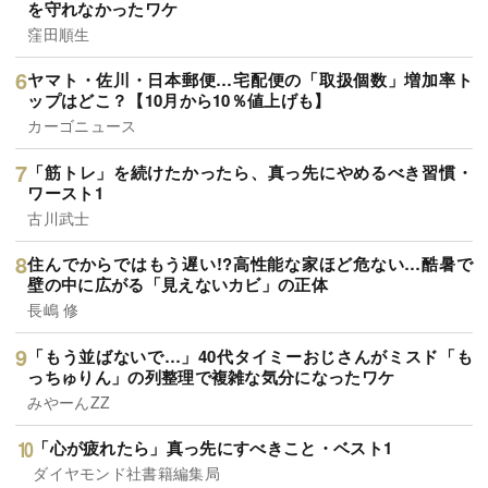
を守れなかったワケ
窪田順生
ヤマト・佐川・日本郵便…宅配便の「取扱個数」増加率ト
ップはどこ？【10月から10％値上げも】
カーゴニュース
「筋トレ」を続けたかったら、真っ先にやめるべき習慣・
ワースト1
古川武士
住んでからではもう遅い!?高性能な家ほど危ない…酷暑で
壁の中に広がる「見えないカビ」の正体
長嶋 修
「もう並ばないで…」40代タイミーおじさんがミスド「も
っちゅりん」の列整理で複雑な気分になったワケ
みやーんZZ
「心が疲れたら」真っ先にすべきこと・ベスト1
ダイヤモンド社書籍編集局