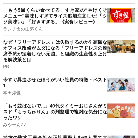
「もう5回くらい食べてる」すき家の“やけくそ
メニュー”美味しすぎてライス追加注文した!「ク
ソ美味い」「好きすぎる」《実食レビュー》
ランチ命の山盛くん
なぜ「フリーアドレス」は失敗するのか? 高額な
オフィス改修がムダになる「フリーアドレスの座
席予約が定着しない元凶」と組織の生産性を上げ
る解決策とは
PR
今すぐ昇進させたほうがいい社員の特徴・ベスト
1
本田淳也
「もう並ばないで...」40代タイミーおじさんがミ
スド「もっちゅりん」の列整理で複雑な気分にな
ったワケ
みやーんZZ
地方の防水工事会社が正社員職人を60人育て大