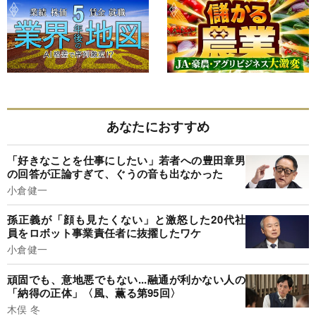
あなたにおすすめ
「好きなことを仕事にしたい」若者への豊田章男
の回答が正論すぎて、ぐうの音も出なかった
小倉健一
孫正義が「顔も見たくない」と激怒した20代社
員をロボット事業責任者に抜擢したワケ
小倉健一
頑固でも、意地悪でもない...融通が利かない人の
「納得の正体」〈風、薫る第95回〉
木俣 冬