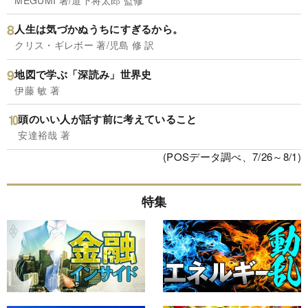
人生は気づかぬうちにすぎるから。
クリス・ギレボー 著/児島 修 訳
地図で学ぶ「深読み」世界史
伊藤 敏 著
頭のいい人が話す前に考えていること
安達裕哉 著
(POSデータ調べ、7/26～8/1)
特集