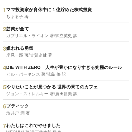
ママ投資家が育休中に１億貯めた株式投資
ちょる子 著
筋肉が全て
ガブリエル・ライオン 著/御立英史 訳
嫌われる勇気
岸見一郎 著/古賀史健 著
DIE WITH ZERO 人生が豊かになりすぎる究極のルール
ビル・パーキンス 著/児島 修 訳
やりたいことが見つかる 世界の果てのカフェ
ジョン・ストレルキー 著/鹿田昌美 訳
ブティック
池井戸 潤 著
わたしはこれでやせました
MEGUMI 著/道下将太郎 監修