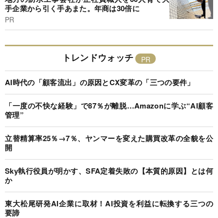
手企業から引く手あまた。年商は30倍に
PR
トレンドウォッチ
AI時代の「顧客流出」の原因とCX変革の「三つの要件」
「一度の不快な経験」で87％が離脱…Amazonに学ぶ“AI顧客
管理”
立替精算率25％→7％、ヤンマーを変えた購買改革の全貌を公
開
Sky執行役員が明かす、SFA定着失敗の【本質的原因】とは何
か
東大松尾研発AI企業に取材！AI投資を利益に転換する三つの
要諦