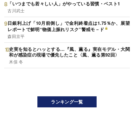
「いつまでも若々しい人」がやっている習慣・ベスト1
古川武士
日銀利上げ「10月前倒し」で金利終着点は1.75％か、展望
レポートで鮮明“物価上振れリスク”警戒モ－ド
森田京平
史実を知るとハッとする…『風、薫る』実在モデル・大関
和が感染症の現場で優先したこと〈風、薫る第92回〉
木俣 冬
ランキング一覧