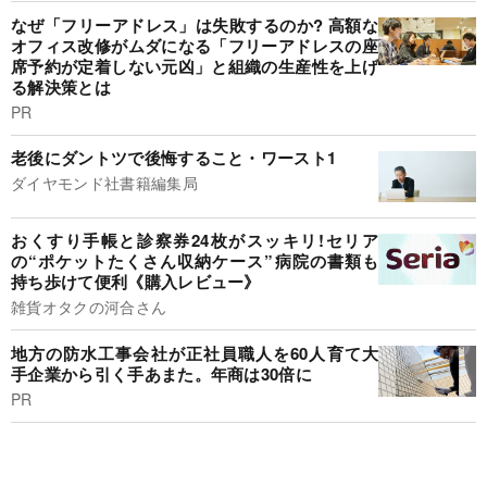
なぜ「フリーアドレス」は失敗するのか? 高額な
オフィス改修がムダになる「フリーアドレスの座
席予約が定着しない元凶」と組織の生産性を上げ
る解決策とは
PR
老後にダントツで後悔すること・ワースト1
ダイヤモンド社書籍編集局
おくすり手帳と診察券24枚がスッキリ!セリア
の“ポケットたくさん収納ケース”病院の書類も
持ち歩けて便利《購入レビュー》
雑貨オタクの河合さん
地方の防水工事会社が正社員職人を60人育て大
手企業から引く手あまた。年商は30倍に
PR