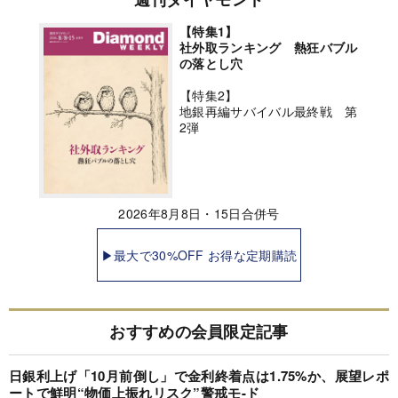
【特集1】
社外取ランキング 熱狂バブル
の落とし穴
【特集2】
地銀再編サバイバル最終戦 第
2弾
2026年8月8日・15日合併号
▶最大で30%OFF お得な定期購読
おすすめの会員限定記事
日銀利上げ「10月前倒し」で金利終着点は1.75%か、展望レポ
ートで鮮明“物価上振れリスク”警戒モ-ド