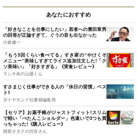
あなたにおすすめ
「好きなことを仕事にしたい」若者への豊田章男
の回答が正論すぎて、ぐうの音も出なかった
小倉健一
「もう5回くらい食べてる」すき家の“やけくそ
メニュー”美味しすぎてライス追加注文した!「ク
ソ美味い」「好きすぎる」《実食レビュー》
ランチ命の山盛くん
すさまじく仕事ができる人の「休日の習慣」ベス
ト1
ダイヤモンド社書籍編集局
【セリア】お薬手帳がジャストフィット!スリム
で軽い「ぺたんこショルダー」色違いで3つも買
っちゃった!《購入レビュー》
雑貨オタクの河合さん