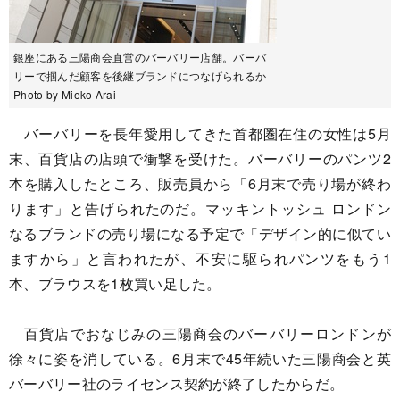
銀座にある三陽商会直営のバーバリー店舗。バーバ
リーで掴んだ顧客を後継ブランドにつなげられるか
Photo by Mieko Arai
バーバリーを長年愛用してきた首都圏在住の女性は5月
末、百貨店の店頭で衝撃を受けた。バーバリーのパンツ2
本を購入したところ、販売員から「6月末で売り場が終わ
ります」と告げられたのだ。マッキントッシュ ロンドン
なるブランドの売り場になる予定で「デザイン的に似てい
ますから」と言われたが、不安に駆られパンツをもう1
本、ブラウスを1枚買い足した。
百貨店でおなじみの三陽商会のバーバリーロンドンが
徐々に姿を消している。6月末で45年続いた三陽商会と英
バーバリー社のライセンス契約が終了したからだ。