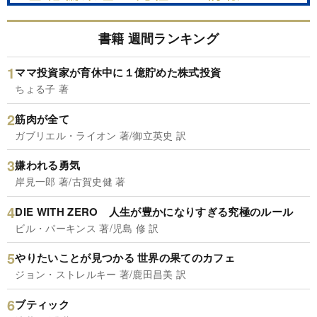
書籍 週間ランキング
ママ投資家が育休中に１億貯めた株式投資
ちょる子 著
筋肉が全て
ガブリエル・ライオン 著/御立英史 訳
嫌われる勇気
岸見一郎 著/古賀史健 著
DIE WITH ZERO 人生が豊かになりすぎる究極のルール
ビル・パーキンス 著/児島 修 訳
やりたいことが見つかる 世界の果てのカフェ
ジョン・ストレルキー 著/鹿田昌美 訳
ブティック