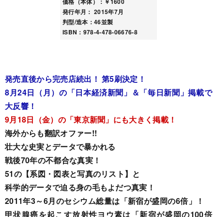
価格（本体）：￥1600
発行年月： 2015年7月
判型/造本：46並製
ISBN：978-4-478-06676-8
発売直後から完売店続出！ 第5刷決定！
8月24日（月）の「日本経済新聞」＆「毎日新聞」掲載で
大反響！
9月18日（金）の「東京新聞」にも大きく掲載！
海外からも翻訳オファー!!
壮大な史実とデータで暴かれる
戦後70年の不都合な真実！
51の【系図・図表と写真のリスト】と
科学的データで迫る身の毛もよだつ真実！
2011年3～6月のセシウム総量は「新宿が盛岡の6倍」！
甲状腺癌を起こす放射性ヨウ素は「新宿が盛岡の100倍