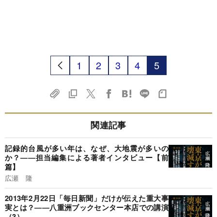
1
2
3
4
5
関連記事
記録的台風が多い年は、なぜ、大地震が多いの
か？――担当編集による著者インタビュー【前
篇】
広瀬 隆
2013年2月22日「毎日新聞」だけが伝えた重大事
実とは？――八重洲ブックセンター本店での講演
（3）