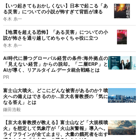
【いつ起きてもおかしくない】日本で起こる「あ
る災害」についての小説が怖すぎて背筋が凍る
冬木 糸一
【地震を超える恐怖】「ある災害」についての小
説が怖さを通り越してめちゃくちゃ役に立つ
冬木 糸一
AI時代に勝つグローバル経営の条件:海外拠点の
「見えない経営」からの脱却。「二層ERP」と
AIが導く、リアルタイム·データ統合戦略とは
PR
富士山大噴火、どこにどんな被害があるのか? 噴
火への備えはできるのか...京大名誉教授の「気に
なる答え」とは
鎌田浩毅
【京大名誉教授が教える】富士山など「大規模噴
火」を想定して気象庁が「火山灰警報」導入へ。
ライフラインが全て止まり、大量の餓死者を出す