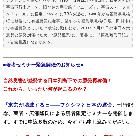
宇宙飛行士として、旧ソ連の宇宙船「ソユーズ」、宇宙ステーショ
ン「ミール」に搭乗。1995年にTBSを退社。1996年から福島県滝根
町に移住して有機農業に従事。翌年から福島県滝根町(現・田村市)
で有機農業としいたけ栽培に勤しむが、2011年3月11日の東日本大
震災と原発崩壊のため、“原発難民”に。著書に、『原発難民日記』
（岩波書店）などがある。
■著者セミナー緊急開催のお知らせ■
自然災害が続発する日本列島下での原発再稼働！
これから、いったい何が起こるのか？
『東京が壊滅する日――フクシマと日本の運命』
刊行記
念、著者・広瀬隆氏による読者限定セミナーを開催しま
す。すでに申込多数のため、今すぐお申し込みください。