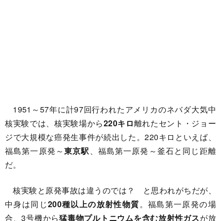
1951～57年に計97回行われたアメリカのネバダ大気中
核実験では、核実験場から
220キロ
離れたセント・ジョー
ジで大規模な癌発生事件が続出した。220キロといえば、
福島第一原発～
東京駅
、福島第一原発～釜石と同じ距離
だ。
核実験と原発事故は違うのでは？ と思われがちだが、
中身は同じ
200種以上の放射性物質
。福島第一原発の場
合、3号機から
猛毒物プルトニウムを含む放射性ガス
が放