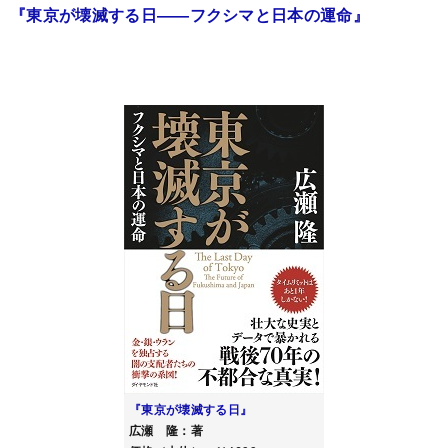
『東京が壊滅する日――フクシマと日本の運命』
『東京が壊滅する日』
広瀬 隆：著