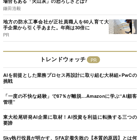
場合もある「火山灰」の恐ろしさとは?
鎌田浩毅
地方の防水工事会社が正社員職人を60人育て大
手企業から引く手あまた。年商は30倍に
PR
トレンドウォッチ
AIを前提とした業務プロセス再設計に取り組む大林組×PwCの
挑戦
「一度の不快な経験」で87％が離脱…Amazonに学ぶ“AI顧客
管理”
東大松尾研発AI企業に取材！AI投資を利益に転換する三つの
要諦
Sky執行役員が明かす、SFA定着失敗の【本質的原因】とは何