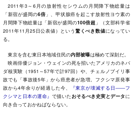
2011年3～6月の放射性セシウムの月間降下物総量は
「新宿が盛岡の
6倍
」、甲状腺癌を起こす放射性ヨウ素の
月間降下物総量は「新宿が盛岡の
100倍超
」（文部科学省
2011年11月25日公表値）という
驚くべき数値
になってい
る。
東京を含む東日本地域住民の
内部被曝
は極めて深刻だ。
映画俳優ジョン・ウェインの死を招いたアメリカのネバ
ダ核実験（1951～57年で計97回）や、チェルノブイリ事
故でも「事故後5年」から癌患者が急増。フクシマ原発事
故から4年余りが経過した今、
『東京が壊滅する日――フ
クシマと日本の運命』
で描いた
おそるべき史実とデータ
に
向き合っておかねばならない。