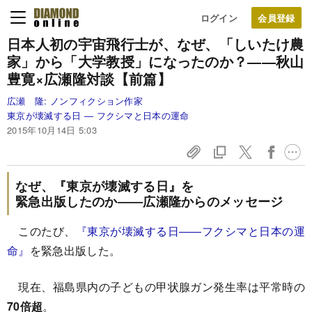
ログイン
日本人初の宇宙飛行士が、
なぜ、「しいたけ農
家」から
「大学教授」になったのか？
――秋山
豊寛×広瀬隆対談【前篇】
広瀬 隆:
ノンフィクション作家
東京が壊滅する日 ― フクシマと日本の運命
2015年10月14日 5:03
なぜ、『東京が壊滅する日』を
緊急出版したのか――広瀬隆からのメッセージ
このたび、
『東京が壊滅する日――フクシマと日本の運
命』
を緊急出版した。
現在、福島県内の子どもの甲状腺ガン発生率は平常時の
70倍超
。