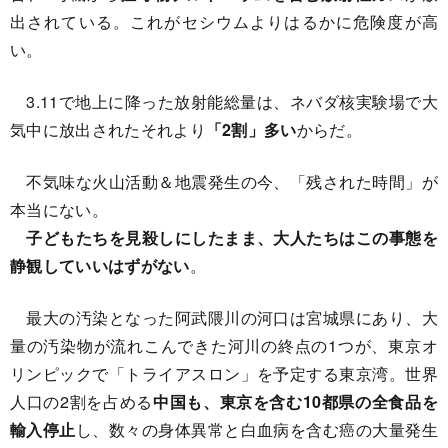
出されている。これがセシウムよりはるかに危険度が高
い。
3.11で地上に降った放射能総量は、ネバダ核実験場で大
気中に放出されたそれより
「2割」多い
からだ。
不気味な火山活動＆地震発生の今、「残された時間」が
本当にない。
子どもたちを見殺しにしたまま、大人たちはこの事態を
静観していいはずがない
。
最大の汚染となった阿武隈川の河口は宮城県にあり、大
量の汚染物が流れこんできた河川の終点の1つが、東京オ
リンピックで「トライアスロン」を予定する東京湾。世界
人口の2割を占める
中国も、東京を含む10都県の全食品を
輸入停止
し、数々の身体異常と白血病を含む癌の大量発生