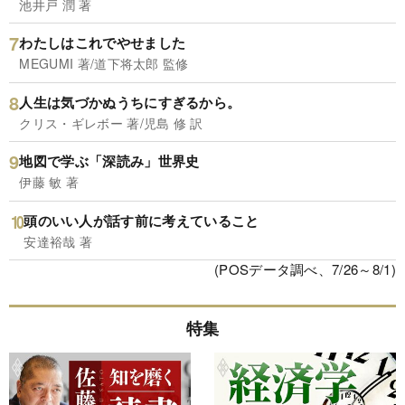
池井戸 潤 著
わたしはこれでやせました
MEGUMI 著/道下将太郎 監修
人生は気づかぬうちにすぎるから。
クリス・ギレボー 著/児島 修 訳
地図で学ぶ「深読み」世界史
伊藤 敏 著
頭のいい人が話す前に考えていること
安達裕哉 著
(POSデータ調べ、7/26～8/1)
特集