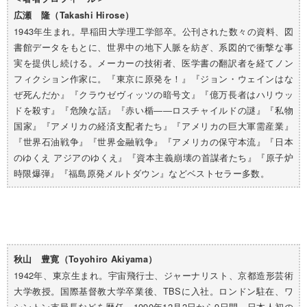
広瀬 隆（Takashi Hirose）
1943年生まれ。早稲田大学理工学部卒。公刊された数々の資料、図
書館データをもとに、世界中の地下人脈を紡ぎ、系図的で衝撃な事
実を提供し続ける。メーカーの技術者、医学書の翻訳者を経てノン
フィクション作家に。『東京に原発を！』『ジョン・ウェインはな
ぜ死んだか』『クラウゼヴィッツの暗号文』『億万長者はハリウッ
ドを殺す』『危険な話』『赤い楯――ロスチャイルドの謎』『私物
国家』『アメリカの経済支配者たち』『アメリカの巨大軍需産業』
『世界石油戦争』『世界金融戦争』『アメリカの保守本流』『日本
のゆくえ アジアのゆくえ』『資本主義崩壊の首謀者たち』『原子炉
時限爆弾』『福島原発メルトダウン』などベストセラー多数。
秋山 豊寛（Toyohiro Akiyama）
1942年、東京生まれ。宇宙飛行士、ジャーナリスト、京都造形芸術
大学教授。国際基督教大学卒業後、TBSに入社。ロンドン駐在、ワ
シントン支局長などを歴任。1990年12月2日から9日間、日本人初の