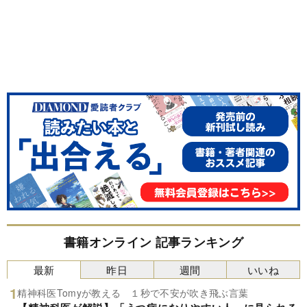
書籍オンライン 記事ランキング
最新
昨日
週間
いいね
精神科医Tomyが教える １秒で不安が吹き飛ぶ言葉