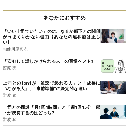
あなたにおすすめ
「いい上司でいたい」のに、なぜか部下との関係
がうまくいかない理由【あなたの違和感は正し
い】
勅使川原真衣
「安心して話しかけられる人」の習慣ベスト3
西原 亮
上司との1on1が「雑談で終わる人」と「成長に
つながる人」、“事前準備”の決定的な違い
難波 猛
上司との面談「月1回1時間」と「週1回15分」部
下が成長するのはどっち?
難波 猛