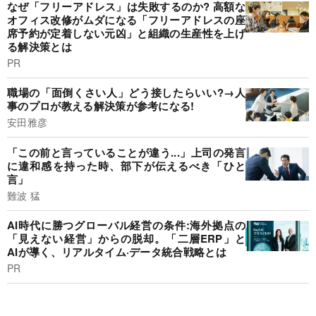
なぜ「フリーアドレス」は失敗するのか? 高額な
オフィス改修がムダになる「フリーアドレスの座
席予約が定着しない元凶」と組織の生産性を上げ
る解決策とは
PR
職場の「面倒くさい人」どう接したらいい?→人
事のプロが教える解決策が参考になる!
安田雅彦
「この前と言っていることが違う...」上司の発言
に違和感を持った時、部下が伝えるべき「ひと
言」
難波 猛
AI時代に勝つグローバル経営の条件:海外拠点の
「見えない経営」からの脱却。「二層ERP」と
AIが導く、リアルタイム·データ統合戦略とは
PR