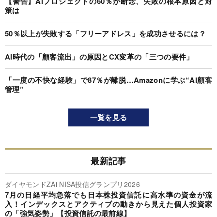
【警告】AIプロジェクトの60％が断念、失敗の根本原因と対
策は
50％以上が失敗する「フリーアドレス」を成功させるには？
AI時代の「顧客流出」の原因とCX変革の「三つの要件」
「一度の不快な経験」で87％が離脱…Amazonに学ぶ“AI顧客
管理”
一覧を見る
最新記事
ダイヤモンドZAi NISA投信グランプリ2026
7月の日経平均急落でも日本株投資信託に高水準の資金が流
入！インデックスとアクティブの動きから見えた個人投資家
の「強気姿勢」【投資信託の最前線】