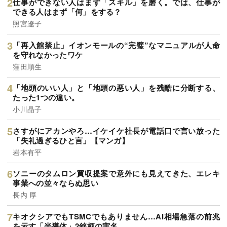
仕事ができない人はまず「スキル」を磨く。では、仕事が
できる人はまず「何」をする？
照宮遼子
「再入館禁止」イオンモールの“完璧”なマニュアルが人命
を守れなかったワケ
窪田順生
「地頭のいい人」と「地頭の悪い人」を残酷に分断する、
たった1つの違い。
小川晶子
さすがにアカンやろ…イケイケ社長が電話口で言い放った
「失礼過ぎるひと言」【マンガ】
岩本有平
ソニーのタムロン買収提案で意外にも見えてきた、エレキ
事業への並々ならぬ思い
長内 厚
キオクシアでもTSMCでもありません…AI相場急落の前兆
を示す「半導体」2銘柄の実名