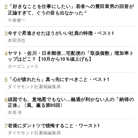
「好きなことを仕事にしたい」若者への豊田章男の回答が
正論すぎて、ぐうの音も出なかった
小倉健一
今すぐ昇進させたほうがいい社員の特徴・ベスト1
本田淳也
ヤマト・佐川・日本郵便…宅配便の「取扱個数」増加率ト
ップはどこ？【10月から10％値上げも】
カーゴニュース
「心が疲れたら」真っ先にすべきこと・ベスト1
ダイヤモンド社書籍編集局
頑固でも、意地悪でもない…融通が利かない人の「納得の
正体」〈風、薫る第95回〉
木俣 冬
老後にダントツで後悔すること・ワースト1
ダイヤモンド社書籍編集局