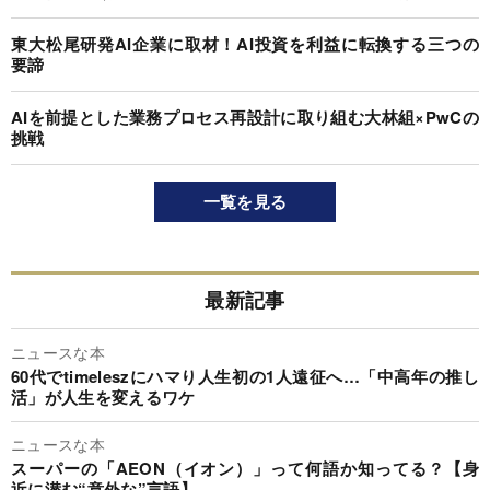
東大松尾研発AI企業に取材！AI投資を利益に転換する三つの
要諦
AIを前提とした業務プロセス再設計に取り組む大林組×PwCの
挑戦
一覧を見る
最新記事
ニュースな本
60代でtimeleszにハマり人生初の1人遠征へ…「中高年の推し
活」が人生を変えるワケ
ニュースな本
スーパーの「AEON（イオン）」って何語か知ってる？【身
近に潜む“意外な”言語】