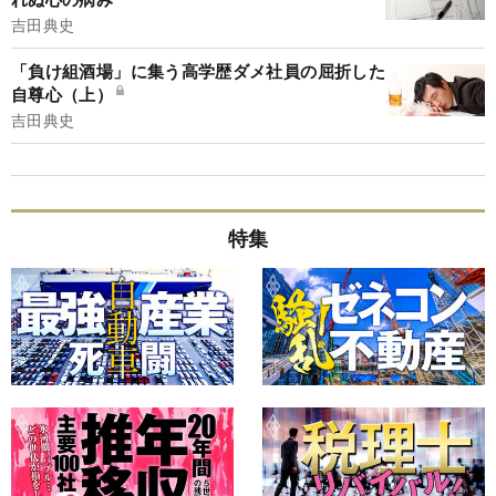
吉田典史
「負け組酒場」に集う高学歴ダメ社員の屈折した
自尊心（上）
吉田典史
特集