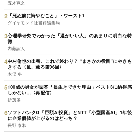
五木寛之
「死ぬ前に悔やむこと」・ワースト1
ダイヤモンド社書籍編集局
心理学研究でわかった「運がいい人」のあまりに明白な特
徴
内藤誼人
中村倫也の出番、これで終わり？ “まさかの役目”にやきも
きする〈風、薫る第96回〉
木俣 冬
100歳の男女が回答「長生きできた理由」ベスト3に納得感
しかない…〈再配信〉
折茂肇
ソフトバンクG「巨額AI投資」とNTT「小型国産AI」1年後
に企業価値が上がるのはどっち？
長野 泰和