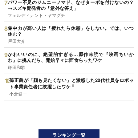
パワー不足のジムニーノマド、なぜターボを付けないの？
→スズキ開発者の「意外な答え」
フェルディナント・ヤマグチ
集中力が高い人は「疲れたら休憩」をしない。では、いつ
休む？
戸田大介
かわいいのに、絶望的すぎる…原作未読で『映画ちいか
わ』に挑んだら、開始早々に面食らったワケ
鎌田和歌
孫正義が「顔も見たくない」と激怒した20代社員をロボッ
ト事業責任者に抜擢したワケ
小倉健一
ランキング一覧