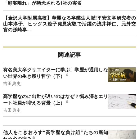
「顧客離れ」が懸念される1社の実名
【金沢大学附属高校】華麗なる卒業生人脈!平安文学研究者の
山本淳子、ヒッグス粒子発見実験で活躍の浅井祥仁、元外交
官の孫崎享...
関連記事
有名美大卒クリエイターに学ぶ、学歴が通用しな
い世界の生き残り哲学（下）
吉田典史
高学歴なのに出世が遅いのはなぜ？悩み深きエリ
ート社員が増える背景（上）
吉田典史
他人をこきおろす“高学歴な負け組”たちの底知
れぬ心の病み