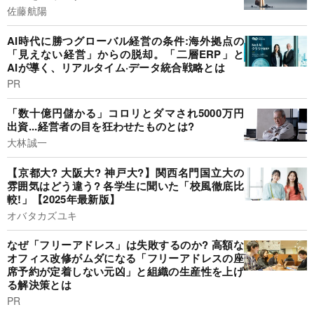
佐藤航陽
AI時代に勝つグローバル経営の条件:海外拠点の
「見えない経営」からの脱却。「二層ERP」と
AIが導く、リアルタイム·データ統合戦略とは
PR
「数十億円儲かる」コロリとダマされ5000万円
出資...経営者の目を狂わせたものとは?
大林誠一
【京都大? 大阪大? 神戸大?】関西名門国立大の
雰囲気はどう違う? 各学生に聞いた「校風徹底比
較!」【2025年最新版】
オバタカズユキ
なぜ「フリーアドレス」は失敗するのか? 高額な
オフィス改修がムダになる「フリーアドレスの座
席予約が定着しない元凶」と組織の生産性を上げ
る解決策とは
PR