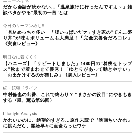
だから会話が続かない…「温泉旅行に行ったんですよ～」雑
談ベタがやる“最初の一言”とは
今日のリーマンめし!!
「具材めっちゃ多い」「腹いっぱいだァ」すき家の“てんこ盛
り丼”が味もボリュームも大満足！「完全栄養食だろコレ」
《実食レビュー》
明日なに着てく？
【ハニーズ】「リピートしました」1480円の“着痩せトップ
ス”秋まで着まわせて優秀！「ゆとりがあって動きやすい」
「お出かけするのが楽しみ」《購入レビュー》
続・続朝ドライフ
中村倫也の出番、これで終わり？ “まさかの役目”にやきもき
する〈風、薫る第96回〉
Lifestyle Analysis
かわいいのに、絶望的すぎる…原作未読で『映画ちいかわ』
に挑んだら、開始早々に面食らったワケ