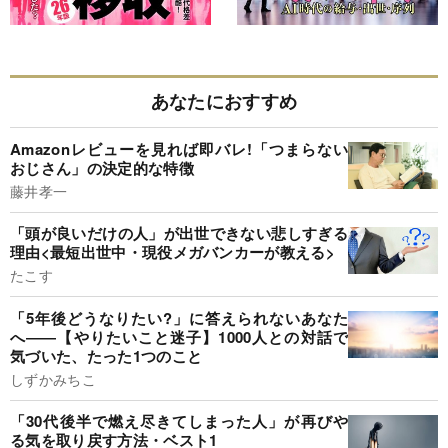
あなたにおすすめ
Amazonレビューを見れば即バレ!「つまらない
おじさん」の決定的な特徴
藤井孝一
「頭が良いだけの人」が出世できない悲しすぎる
理由<最短出世中・現役メガバンカーが教える>
たこす
「5年後どうなりたい?」に答えられないあなた
へ――【やりたいこと迷子】1000人との対話で
気づいた、たった1つのこと
しずかみちこ
「30代後半で燃え尽きてしまった人」が再びや
る気を取り戻す方法・ベスト1