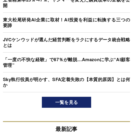
開
東大松尾研発AI企業に取材！AI投資を利益に転換する三つの
要諦
JVCケンウッドが選んだ経営判断をラクにするデータ統合戦略
とは
「一度の不快な経験」で87％が離脱…Amazonに学ぶ“AI顧客
管理”
Sky執行役員が明かす、SFA定着失敗の【本質的原因】とは何
か
一覧を見る
最新記事