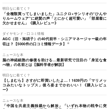
明日なに着てく？
「全種類買ってしまいました」ユニクロ×サンリオの“ひんや
りルームウェア”に絶賛の声「とにかく超可愛い」「部屋着に
欠かせません」《購入レビュー》
ダイヤモンド・口コミ情報
AGC（旧・旭硝子）の40代前半・シニアマネージャー級の年
収は？【5000件の口コミ情報データ】
ニュースな本
脳の神経細胞の修復を助ける…最新研究で注目の「身近な食
べ物」の名前とは【脳科学者が解説】
明日なに着てく？
【しまむら】さすがに即買いしたよ…！1639円の「マリメッ
コみたいなトップス」後ろ姿までかわいい！《購入レビュ
ー》
ニュースな本
「中国を共産主義独裁から解放」「いずれ本物の戦争に突