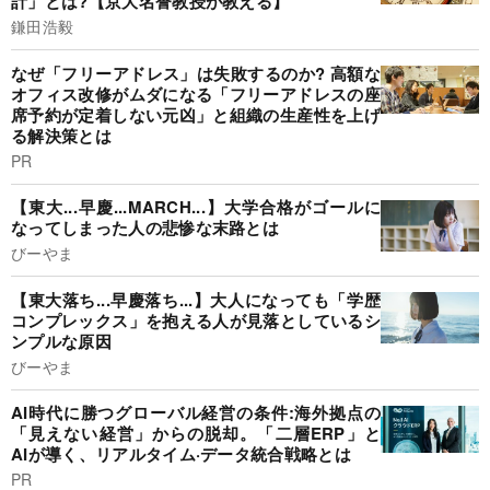
計」とは?【京大名誉教授が教える】
鎌田浩毅
なぜ「フリーアドレス」は失敗するのか? 高額な
オフィス改修がムダになる「フリーアドレスの座
席予約が定着しない元凶」と組織の生産性を上げ
る解決策とは
PR
【東大...早慶...MARCH...】大学合格がゴールに
なってしまった人の悲惨な末路とは
びーやま
【東大落ち...早慶落ち...】大人になっても「学歴
コンプレックス」を抱える人が見落としているシ
ンプルな原因
びーやま
AI時代に勝つグローバル経営の条件:海外拠点の
「見えない経営」からの脱却。「二層ERP」と
AIが導く、リアルタイム·データ統合戦略とは
PR