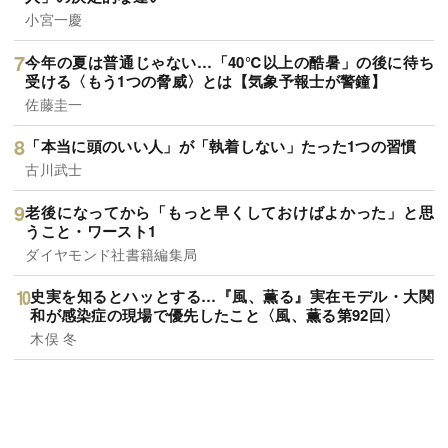
小宮一慶
今年の夏は普通じゃない…「40℃以上の酷暑」の後に待ち
受ける〈もう1つの脅威〉とは【気象予報士が警鐘】
佐藤圭一
「本当に頭のいい人」が「執着しない」たった1つの習慣
古川武士
老後になってから「もっと早くしておけばよかった」と思
うこと・ワースト1
ダイヤモンド社書籍編集局
史実を知るとハッとする…『風、薫る』実在モデル・大関
和が感染症の現場で優先したこと〈風、薫る第92回〉
木俣 冬