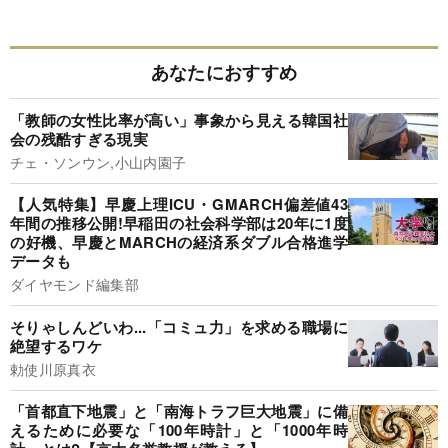
あなたにおすすめ
「教師の女性比率が高い」事象から見える韓国社
会の残酷すぎる現実
チェ・ソンウン,小山内園子
【人気特集】早慶上理ICU・GMARCH偏差値43
年間の推移公開!早稲田の社会科学部は20年に1度
の好機、早慶とMARCHの経済系ダブル合格進学
データも
ダイヤモンド編集部
そりゃしんどいわ...「コミュ力」を求める職場に
絶望するワケ
勅使川原真衣
「首都直下地震」と「南海トラフ巨大地震」に備
えるために必要な「100年時計」と「1000年時