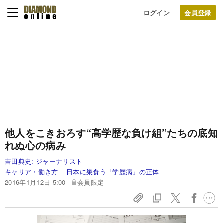
ログイン
他人をこきおろす“高学歴な負け組”たちの
底知
れぬ心の病み
吉田典史:
ジャーナリスト
キャリア・働き方
日本に巣食う「学歴病」の正体
2016年1月12日 5:00
会員限定