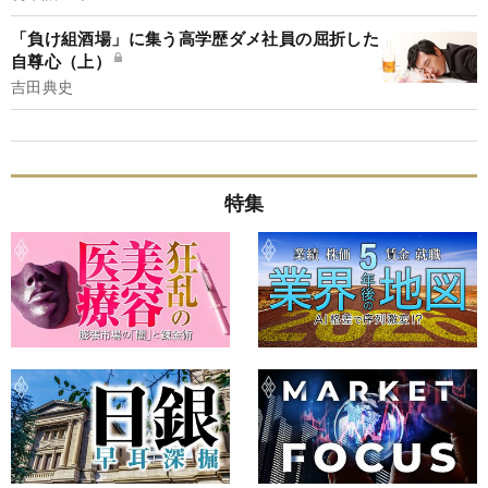
「負け組酒場」に集う高学歴ダメ社員の屈折した
自尊心（上）
吉田典史
特集