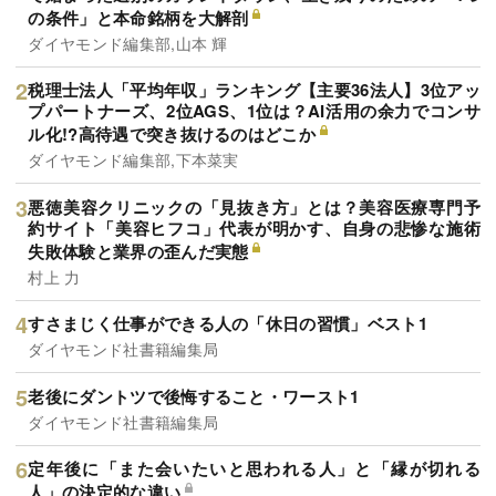
の条件」と本命銘柄を大解剖
ダイヤモンド編集部,山本 輝
税理士法人「平均年収」ランキング【主要36法人】3位アッ
プパートナーズ、2位AGS、1位は？AI活用の余力でコンサ
ル化!?高待遇で突き抜けるのはどこか
ダイヤモンド編集部,下本菜実
悪徳美容クリニックの「見抜き方」とは？美容医療専門予
約サイト「美容ヒフコ」代表が明かす、自身の悲惨な施術
失敗体験と業界の歪んだ実態
村上 力
すさまじく仕事ができる人の「休日の習慣」ベスト1
ダイヤモンド社書籍編集局
老後にダントツで後悔すること・ワースト1
ダイヤモンド社書籍編集局
定年後に「また会いたいと思われる人」と「縁が切れる
人」の決定的な違い