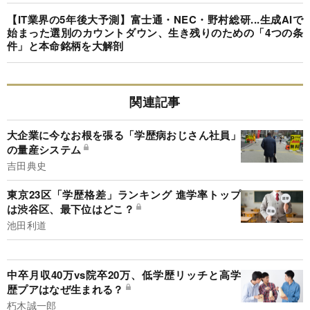
【IT業界の5年後大予測】富士通・NEC・野村総研...生成AIで
始まった選別のカウントダウン、生き残りのための「4つの条
件」と本命銘柄を大解剖
関連記事
大企業に今なお根を張る「学歴病おじさん社員」
の量産システム
吉田典史
東京23区「学歴格差」ランキング 進学率トップ
は渋谷区、最下位はどこ？
池田利道
中卒月収40万vs院卒20万、低学歴リッチと高学
歴プアはなぜ生まれる？
朽木誠一郎