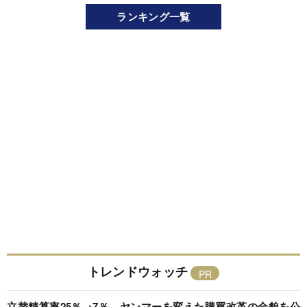
ランキング一覧
トレンドウォッチ
立替精算率25％→7％、ヤンマーを変えた購買改革の全貌を公