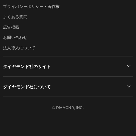
プライバシーポリシー・著作権
よくある質問
広告掲載
お問い合わせ
法人導入について
ダイヤモンド社のサイト
Diamond Online(English)
ダイヤモンド社について
週刊ダイヤモンド
ダイヤモンド社TOP
DIAMONDハーバード・ビジネス・レビュー
© DIAMOND, INC.
会社概要
ダイヤモンドZAi（デジタル版）
採用情報
書籍オンライン
お知らせ
ザイ・オンライン