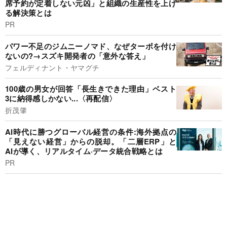
席予約が定着しない元凶」と組織の生産性を上げ
る解決策とは
PR
パワー不足のジムニーノマド、なぜターボを付け
ないの?→スズキ開発者の「意外な答え」
フェルディナント・ヤマグチ
100歳の男女が回答「長生きできた理由」ベスト
3に納得感しかない...〈再配信〉
折茂肇
AI時代に勝つグローバル経営の条件:海外拠点の
「見えない経営」からの脱却。「二層ERP」と
AIが導く、リアルタイム·データ統合戦略とは
PR