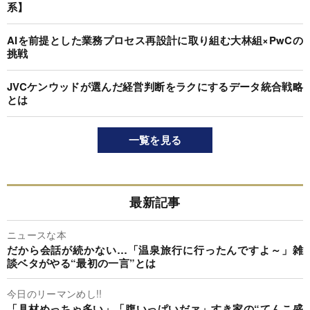
系】
AIを前提とした業務プロセス再設計に取り組む大林組×PwCの
挑戦
JVCケンウッドが選んだ経営判断をラクにするデータ統合戦略
とは
一覧を見る
最新記事
ニュースな本
だから会話が続かない…「温泉旅行に行ったんですよ～」雑
談ベタがやる“最初の一言”とは
今日のリーマンめし!!
「具材めっちゃ多い」「腹いっぱいだァ」すき家の“てんこ盛