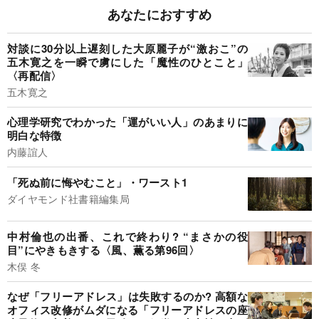
あなたにおすすめ
対談に30分以上遅刻した大原麗子が“激おこ”の
五木寛之を一瞬で虜にした「魔性のひとこと」
〈再配信〉
五木寛之
心理学研究でわかった「運がいい人」のあまりに
明白な特徴
内藤誼人
「死ぬ前に悔やむこと」・ワースト1
ダイヤモンド社書籍編集局
中村倫也の出番、これで終わり? “まさかの役
目”にやきもきする〈風、薫る第96回〉
木俣 冬
なぜ「フリーアドレス」は失敗するのか? 高額な
オフィス改修がムダになる「フリーアドレスの座