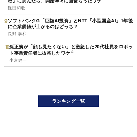
わ』に挑んだら、開始早々に面食らったワケ
鎌田和歌
ソフトバンクG「巨額AI投資」とNTT「小型国産AI」1年後
に企業価値が上がるのはどっち？
長野 泰和
孫正義が「顔も見たくない」と激怒した20代社員をロボッ
ト事業責任者に抜擢したワケ
小倉健一
ランキング一覧