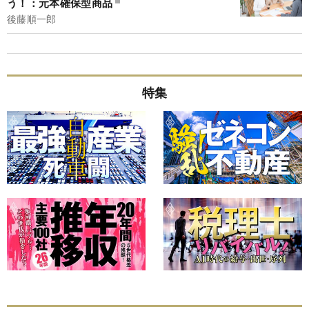
う！：元本確保型商品
後藤順一郎
特集