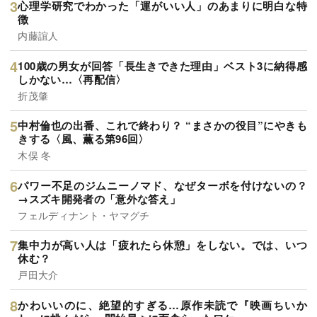
心理学研究でわかった「運がいい人」のあまりに明白な特
徴
内藤誼人
100歳の男女が回答「長生きできた理由」ベスト3に納得感
しかない…〈再配信〉
折茂肇
中村倫也の出番、これで終わり？ “まさかの役目”にやきも
きする〈風、薫る第96回〉
木俣 冬
パワー不足のジムニーノマド、なぜターボを付けないの？
→スズキ開発者の「意外な答え」
フェルディナント・ヤマグチ
集中力が高い人は「疲れたら休憩」をしない。では、いつ
休む？
戸田大介
かわいいのに、絶望的すぎる…原作未読で『映画ちいか