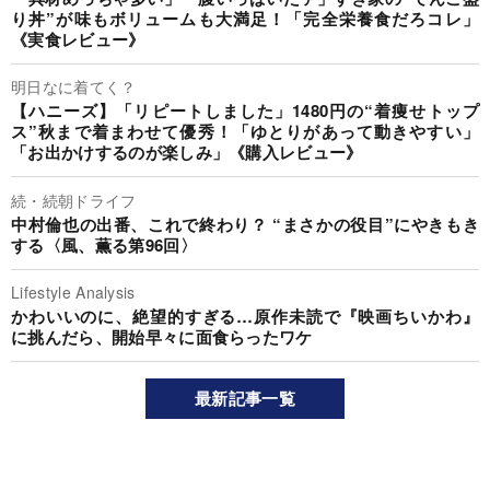
り丼”が味もボリュームも大満足！「完全栄養食だろコレ」
《実食レビュー》
明日なに着てく？
【ハニーズ】「リピートしました」1480円の“着痩せトップ
ス”秋まで着まわせて優秀！「ゆとりがあって動きやすい」
「お出かけするのが楽しみ」《購入レビュー》
続・続朝ドライフ
中村倫也の出番、これで終わり？ “まさかの役目”にやきもき
する〈風、薫る第96回〉
Lifestyle Analysis
かわいいのに、絶望的すぎる…原作未読で『映画ちいかわ』
に挑んだら、開始早々に面食らったワケ
最新記事一覧