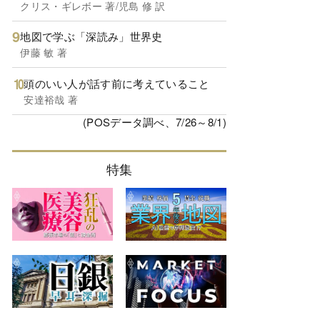
クリス・ギレボー 著/児島 修 訳
地図で学ぶ「深読み」世界史
伊藤 敏 著
頭のいい人が話す前に考えていること
安達裕哉 著
(POSデータ調べ、7/26～8/1)
特集