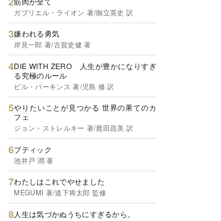
筋肉が全て
ガブリエル・ライオン 著/御立英史 訳
嫌われる勇気
岸見一郎 著/古賀史健 著
DIE WITH ZERO 人生が豊かになりすぎ
る究極のルール
ビル・パーキンス 著/児島 修 訳
やりたいことが見つかる 世界の果てのカ
フェ
ジョン・ストレルキー 著/鹿田昌美 訳
ブティック
池井戸 潤 著
わたしはこれでやせました
MEGUMI 著/道下将太郎 監修
人生は気づかぬうちにすぎるから。