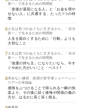
第一」で生きるための時間術
「老後が退屈になる人」と「お金を増や
せない人」に共通する、たった1つの特
徴
人生は気づかぬうちにすぎるから。「自分
第一」で生きるための時間術
人生を面白くするために「行動」よりも
大切なこと
人生は気づかぬうちにすぎるから。「自分
第一」で生きるための時間術
「強運の持ち主」になりたいなら、今す
ぐやめた方がいいこと・ベスト1
求めない練習 絶望の哲学者ショーペンハ
ウアーの幸福論
感情をぶつけることで得られる一瞬の快
楽より、その後に続く後悔や関係の傷の
方が、はるかに長く深く残る。
糖毒脳