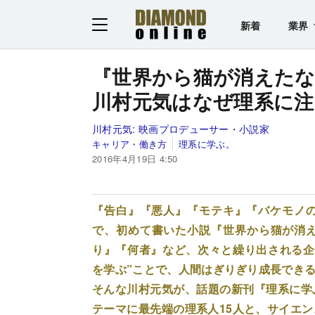
新着
業界
『世界から猫が消えた
川村元気はなぜ理系に注
川村元気:
映画プロデューサー・小説家
キャリア・働き方
理系に学ぶ。
2016年4月19日 4:50
『告白』『悪人』『モテキ』『バケモノ
で、初めて書いた小説『世界から猫が消えた
り』『何者』など、次々と繰り出される企
を学ぶ”ことで、人間はぎりぎり成長でき
そんな川村元気が、話題の新刊『理系に学
テーマに最先端の理系人15人と、サイエ